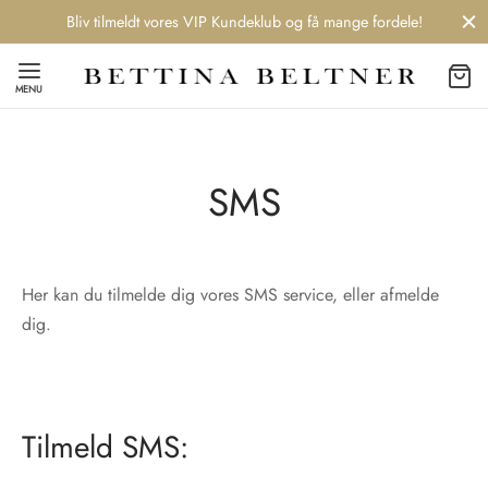
Bliv tilmeldt vores VIP Kundeklub og få mange fordele!
MENU
SMS
Back
Back
Back
Back
NDS
/ STYLES
 / STØVLER
ESSORIES
Her kan du tilmelde dig vores SMS service, eller afmelde
 DAY
re
er
dig.
uche
r
aler
edragt
ter
ker
Tilmeld SMS:
nhagen Muse
er
er
r