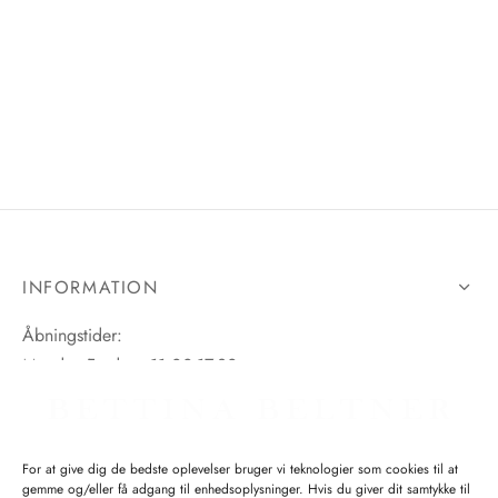
tröm
s
nalsin
ter
numb
 Biz Copenhagen
shirts
e Schnoor
e
INFORMATION
es from the atelier
ts
-50%
Åbningstider:
Mandag-Fredag: 11.00-17.30
n Pioneers
Lørdag: 11.00-15.00
For at give dig de bedste oplevelser bruger vi teknologier som cookies til at
gemme og/eller få adgang til enhedsoplysninger. Hvis du giver dit samtykke til
SPØRGSMÅL WEBORDRE