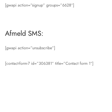
[gwapi action=”signup” groups=”6628″]
nhagen Shoes
igans
læder
ne Studios
er
Afmeld SMS:
ie
[gwapi action=”unsubscribe”]
amia
r
eloo
[contact-form-7 id=”306381″ title=”Contact form 1″]
té Essentiel
uits
noer
o
r
 Cruz
rdele