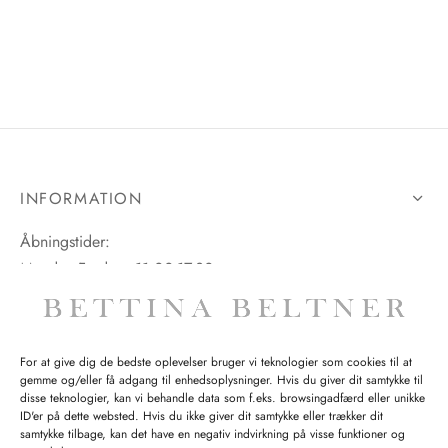
tröm
s
nalsin
ter
numb
 Biz Copenhagen
shirts
INFORMATION
e Schnoor
e
Åbningstider:
Mandag-Fredag: 11.00-17.30
es from the atelier
ts
-50%
Lørdag: 11.00-15.00
n Pioneers
For at give dig de bedste oplevelser bruger vi teknologier som cookies til at
gemme og/eller få adgang til enhedsoplysninger. Hvis du giver dit samtykke til
SPØRGSMÅL WEBORDRE
disse teknologier, kan vi behandle data som f.eks. browsingadfærd eller unikke
ID'er på dette websted. Hvis du ikke giver dit samtykke eller trækker dit
BUTIK BETTINA BELTNER
samtykke tilbage, kan det have en negativ indvirkning på visse funktioner og