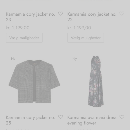
Karmamia cory jacket no.
Karmamia cory jacket no.
23
22
kr.
1.199,00
kr.
1.199,00
Dette
Dette
Vælg muligheder
Vælg muligheder
vare
vare
har
har
flere
flere
Ny
Ny
varianter.
varianter.
Mulighederne
Mulighedern
kan
kan
vælges
vælges
på
på
varesiden
varesiden
Karmamia cory jacket no.
Karmamia ava maxi dress
25
evening flower