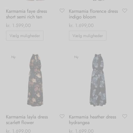
Karmamia faye dress
Karmamia florence dress
short semi rich tan
indigo bloom
kr.
1.599,00
kr.
1.699,00
Dette
Dette
Vælg muligheder
Vælg muligheder
vare
vare
har
har
flere
flere
Ny
Ny
varianter.
varianter.
Mulighederne
Mulighedern
kan
kan
vælges
vælges
på
på
varesiden
varesiden
Karmamia layla dress
Karmamia heather dress
scarlett flower
hydrangea
kr.
1.699,00
kr.
1.699,00