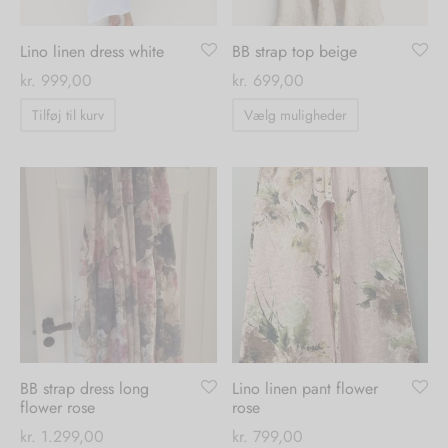
varesiden
Lino linen dress white
BB strap top beige
kr.
999,00
kr.
699,00
Dette
Tilføj til kurv
Vælg muligheder
vare
har
flere
varianter.
Mulighedern
kan
vælges
på
varesiden
BB strap dress long
Lino linen pant flower
flower rose
rose
kr.
1.299,00
kr.
799,00