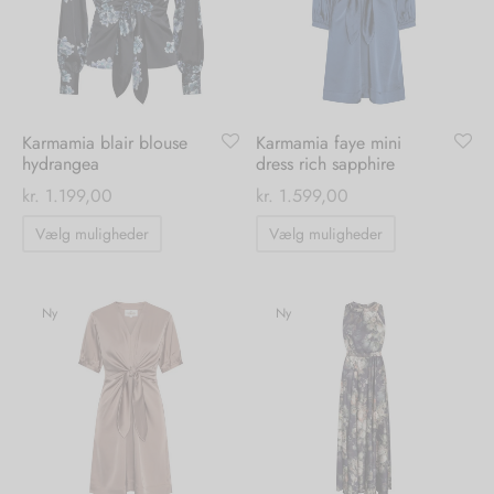
kan
kan
vælges
vælges
på
på
varesiden
varesiden
Karmamia blair blouse
Karmamia faye mini
hydrangea
dress rich sapphire
kr.
1.199,00
kr.
1.599,00
Dette
Dette
Vælg muligheder
Vælg muligheder
vare
vare
har
har
flere
flere
Ny
Ny
varianter.
varianter.
Mulighederne
Mulighedern
kan
kan
vælges
vælges
på
på
varesiden
varesiden