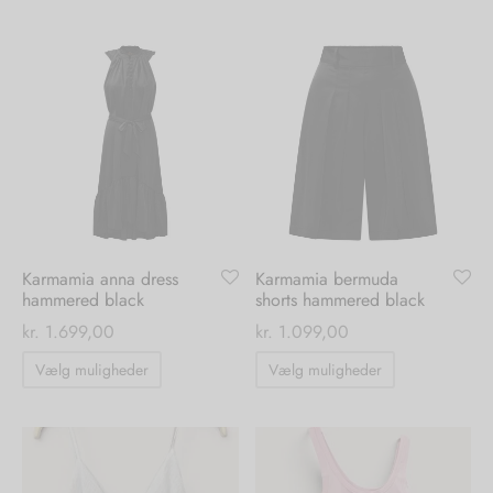
har
flere
varianter.
Mulighederne
kan
vælges
på
varesiden
Karmamia anna dress
Karmamia bermuda
hammered black
shorts hammered black
kr.
1.699,00
kr.
1.099,00
Dette
Dette
Vælg muligheder
Vælg muligheder
vare
vare
har
har
flere
flere
varianter.
varianter.