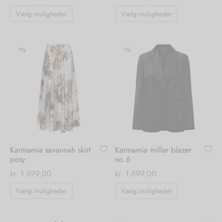
Dette
Dette
Vælg muligheder
Vælg muligheder
vare
vare
har
har
flere
flere
Ny
Ny
varianter.
varianter.
Mulighederne
Mulighedern
kan
kan
vælges
vælges
på
på
varesiden
varesiden
Karmamia savannah skirt
Karmamia miller blazer
posy
no 6
kr.
1.699,00
kr.
1.899,00
Dette
Dette
Vælg muligheder
Vælg muligheder
vare
vare
har
har