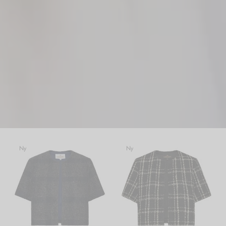
Ny
Ny