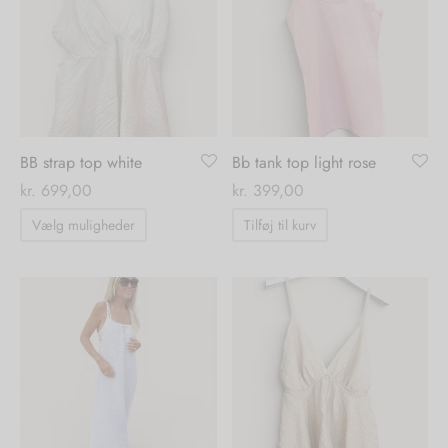
Mulighederne
Mulighedern
kan
kan
vælges
vælges
på
på
varesiden
varesiden
BB strap top white
Bb tank top light rose
kr.
699,00
kr.
399,00
Dette
Vælg muligheder
Tilføj til kurv
vare
har
flere
varianter.
Mulighederne
kan
vælges
på