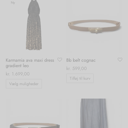
flere
flere
Ny
varianter.
varianter.
Mulighederne
Mulighedern
kan
kan
vælges
vælges
på
på
varesiden
varesiden
Karmamia ava maxi dress
Bb belt cognac
gradient leo
kr.
599,00
kr.
1.699,00
Tilføj til kurv
Dette
Vælg muligheder
vare
har
flere
varianter.
Mulighederne
kan