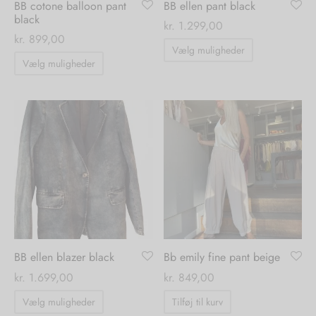
BB cotone balloon pant
BB ellen pant black
black
kr.
1.299,00
kr.
899,00
Dette
Vælg muligheder
Dette
vare
Vælg muligheder
vare
har
har
flere
flere
varianter.
varianter.
Mulighedern
Mulighederne
kan
kan
vælges
vælges
på
på
varesiden
varesiden
BB ellen blazer black
Bb emily fine pant beige
kr.
1.699,00
kr.
849,00
Dette
Vælg muligheder
Tilføj til kurv
vare