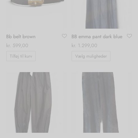
vælges
på
varesiden
Bb belt brown
BB emma pant dark blue
kr.
599,00
kr.
1.299,00
Dette
Tilføj til kurv
Vælg muligheder
vare
har
flere
varianter.
Mulighedern
kan
vælges
på
varesiden