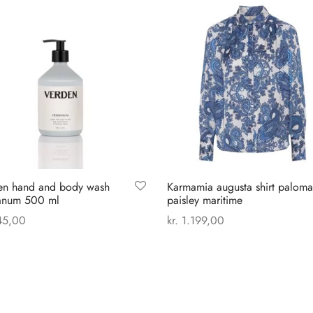
en hand and body wash
Karmamia augusta shirt paloma
anum 500 ml
paisley maritime
5,00
kr.
1.199,00
Dette
 til kurv
Vælg muligheder
vare
har
flere