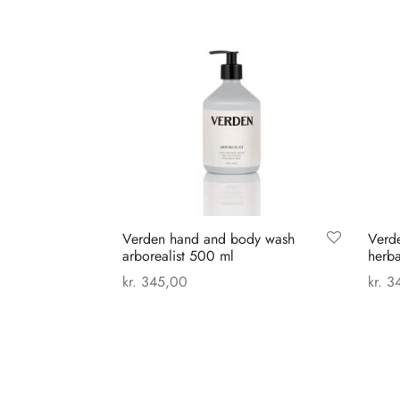
Verden hand and body wash
Verd
arborealist 500 ml
herb
kr.
345,00
kr.
34
Tilføj til kurv
Tilføj