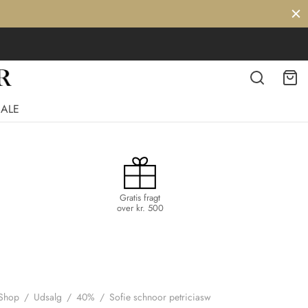
SALE
Gratis fragt
over kr. 500
Shop
/
Udsalg
/
40%
/
Sofie schnoor petriciasw