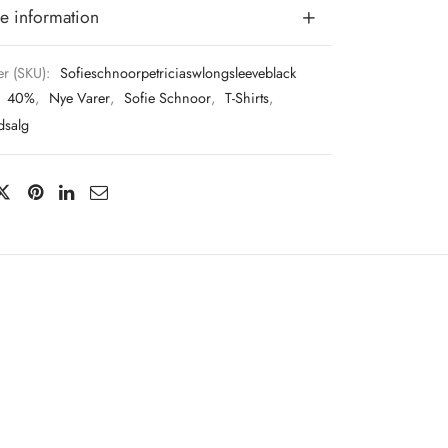
e information
r (SKU):
Sofieschnoorpetriciaswlongsleeveblack
:
40%
,
Nye Varer
,
Sofie Schnoor
,
T-Shirts
,
dsalg