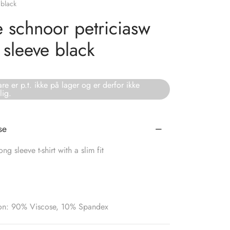
 black
e schnoor petriciasw
 sleeve black
re er p.t. ikke på lager og er derfor ikke
lig.
se
ong sleeve t-shirt with a slim fit
on: 90% Viscose, 10% Spandex