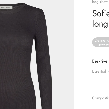
long sleeve
Sofi
long
Denne va
tilgænge
Beskrivel
Essential l
Composti