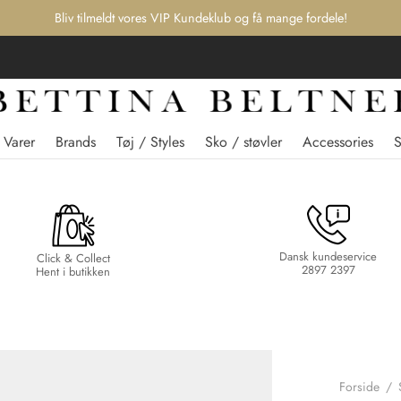
Bliv tilmeldt vores VIP Kundeklub og få mange fordele!
 Varer
Brands
Tøj / Styles
Sko / støvler
Accessories
Dansk kundeservice
Click & Collect
2897 2397
Hent i butikken
Forside
/