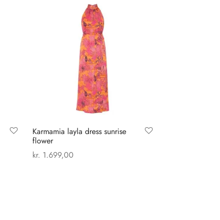
Karmamia layla dress sunrise
flower
kr.
1.699,00
Dette
Vælg muligheder
vare
har
flere