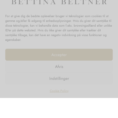
For at give dig de bedste oplevelser bruger vi teknologier som cookies til at
gemme og/eller få adgang til enhedsoplysninger. Hvis du giver dit samtykke til
disse teknologier, kan vi behandle data som f.eks. browsingadfærd eller unikke
ID'er på dette websted. Hvis du ikke giver dit samtykke eller trækker dit
samtykke tilbage, kan det have en negativ indvirkning på visse funktioner og
egenskaber.
Accepter
Afvis
1
2
3
4
5
6
Næste →
Indstillinger
Cookie Policy