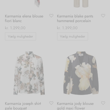
varesiden
varesiden
Karmamia elena blouse
Karmamia blake pants
fiori blanc
hammered porcelain
kr.
1.299,00
kr.
1.399,00
Dette
Dette
Vælg muligheder
Vælg muligheder
vare
vare
har
har
flere
flere
varianter.
varianter.
Mulighederne
Mulighedern
kan
kan
vælges
vælges
på
på
varesiden
varesiden
Karmamia joseph shirt
Karmamia jody blouse
pale bouquet
gold maxi flower