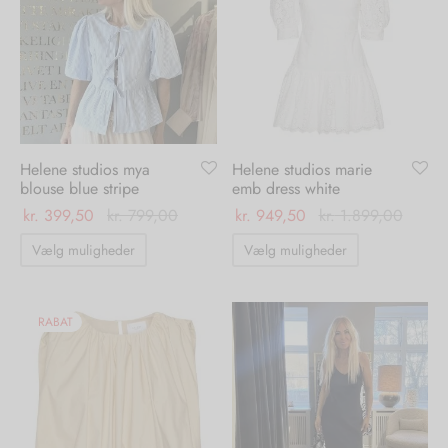
Mulighederne
Mulighedern
kan
kan
vælges
vælges
på
på
varesiden
varesiden
Helene studios mya
Helene studios marie
blouse blue stripe
emb dress white
kr.
399,50
kr.
799,00
kr.
949,50
kr.
1.899,00
Dette
Dette
Vælg muligheder
Vælg muligheder
vare
vare
har
har
flere
flere
RABAT
varianter.
varianter.
Mulighederne
Mulighedern
kan
kan
vælges
vælges