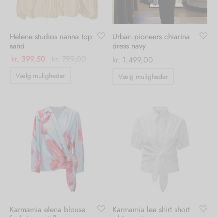
på
på
varesiden
varesiden
Helene studios nanna top
Urban pioneers chiarina
sand
dress navy
kr.
399,50
kr.
799,00
kr.
1.499,00
Dette
Dette
Vælg muligheder
Vælg muligheder
vare
vare
har
har
flere
flere
varianter.
varianter.
Mulighederne
Mulighedern
kan
kan
vælges
vælges
på
på
varesiden
varesiden
Karmamia elena blouse
Karmamia lee shirt short