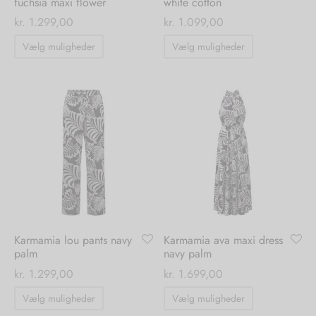
fuchsia maxi flower
white cotton
kr.
1.299,00
kr.
1.099,00
Dette
Dette
Vælg muligheder
Vælg muligheder
vare
vare
har
har
flere
flere
varianter.
varianter.
Mulighederne
Mulighedern
kan
kan
vælges
vælges
på
på
varesiden
varesiden
Karmamia lou pants navy
Karmamia ava maxi dress
palm
navy palm
kr.
1.299,00
kr.
1.699,00
Dette
Dette
Vælg muligheder
Vælg muligheder
vare
vare