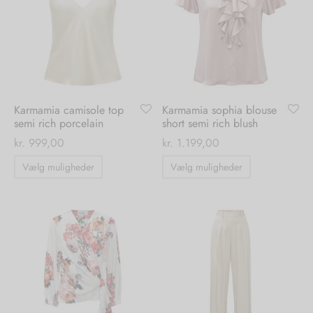
Mulighederne
Mulighedern
kan
kan
vælges
vælges
på
på
varesiden
varesiden
Karmamia camisole top
Karmamia sophia blouse
semi rich porcelain
short semi rich blush
kr.
999,00
kr.
1.199,00
Dette
Dette
Vælg muligheder
Vælg muligheder
vare
vare
har
har
flere
flere
varianter.
varianter.
Mulighederne
Mulighedern
kan
kan
vælges
vælges
på
på