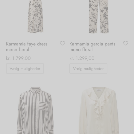
kan
kan
vælges
vælges
på
på
varesiden
varesiden
Karmamia faye dress
Karmamia garcia pants
mono floral
mono floral
kr.
1.799,00
kr.
1.299,00
Dette
Dette
Vælg muligheder
Vælg muligheder
vare
vare
har
har
flere
flere
varianter.
varianter.
Mulighederne
Mulighedern
kan
kan
vælges
vælges
på
på