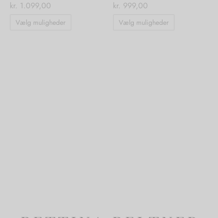
kr.
1.099,00
kr.
999,00
Dette
Dette
Vælg muligheder
Vælg muligheder
vare
vare
har
har
flere
flere
varianter.
varianter.
Mulighederne
Mulighedern
kan
kan
vælges
vælges
på
på
varesiden
varesiden