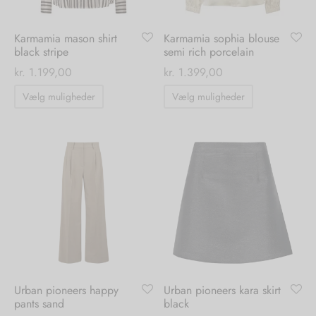
varesiden
varesiden
Karmamia mason shirt
Karmamia sophia blouse
black stripe
semi rich porcelain
kr.
1.199,00
kr.
1.399,00
Dette
Dette
Vælg muligheder
Vælg muligheder
vare
vare
har
har
flere
flere
varianter.
varianter.
Mulighederne
Mulighedern
kan
kan
vælges
vælges
på
på
varesiden
varesiden
Urban pioneers happy
Urban pioneers kara skirt
pants sand
black