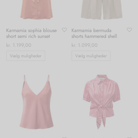
vælges
på
på
varesiden
varesiden
Karmamia sophia blouse
Karmamia bermuda
short semi rich sunset
shorts hammered shell
kr.
1.199,00
kr.
1.099,00
Dette
Dette
Vælg muligheder
Vælg muligheder
vare
vare
har
har
flere
flere
varianter.
varianter.
Mulighederne
Mulighedern
kan
kan
vælges
vælges
på
på
varesiden
varesiden