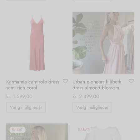
vare
vare
har
har
flere
flere
varianter.
varianter.
Mulighederne
Mulighedern
kan
kan
vælges
vælges
på
på
varesiden
varesiden
Karmamia camisole dress
Urban pioneers lillibeth
semi rich coral
dress almond blossom
kr.
1.599,00
kr.
2.499,00
Dette
Dette
Vælg muligheder
Vælg muligheder
vare
vare
har
har
flere
flere
RABAT
RABAT
varianter.
varianter.