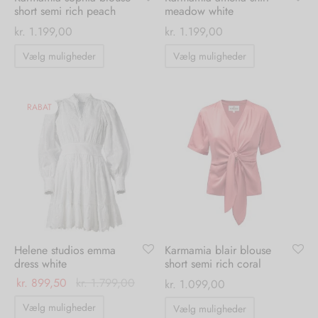
short semi rich peach
meadow white
kr.
1.199,00
kr.
1.199,00
Dette
Dette
Vælg muligheder
Vælg muligheder
vare
vare
har
har
flere
flere
RABAT
varianter.
varianter.
Mulighederne
Mulighedern
kan
kan
vælges
vælges
på
på
varesiden
varesiden
Helene studios emma
Karmamia blair blouse
dress white
short semi rich coral
kr.
899,50
kr.
1.799,00
kr.
1.099,00
Dette
Dette
Vælg muligheder
Vælg muligheder