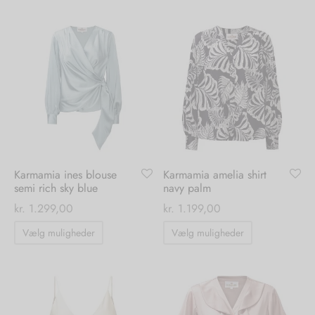
har
har
flere
flere
varianter.
varianter.
Mulighederne
Mulighedern
kan
kan
vælges
vælges
på
på
varesiden
varesiden
Karmamia ines blouse
Karmamia amelia shirt
semi rich sky blue
navy palm
kr.
1.299,00
kr.
1.199,00
Dette
Dette
Vælg muligheder
Vælg muligheder
vare
vare
har
har
flere
flere
varianter.
varianter.