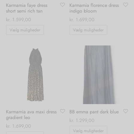
Karmamia faye dress
Karmamia florence dress
short semi rich tan
indigo bloom
kr.
1.599,00
kr.
1.699,00
Dette
Dette
Vælg muligheder
Vælg muligheder
vare
vare
har
har
flere
flere
varianter.
varianter.
Mulighederne
Mulighedern
kan
kan
vælges
vælges
på
på
varesiden
varesiden
Karmamia ava maxi dress
BB emma pant dark blue
gradient leo
kr.
1.299,00
kr.
1.699,00
Dette
Vælg muligheder
Dette