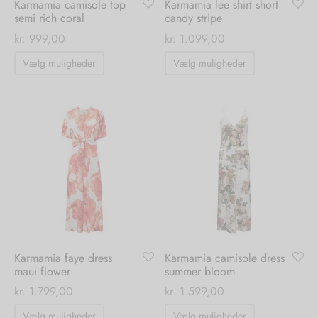
Karmamia camisole top
Karmamia lee shirt short
semi rich coral
candy stripe
kr.
999,00
kr.
1.099,00
Dette
Dette
Vælg muligheder
Vælg muligheder
vare
vare
har
har
flere
flere
varianter.
varianter.
Mulighederne
Mulighedern
kan
kan
vælges
vælges
på
på
varesiden
varesiden
Karmamia faye dress
Karmamia camisole dress
maui flower
summer bloom
kr.
1.799,00
kr.
1.599,00
Dette
Dette
Vælg muligheder
Vælg muligheder