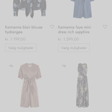
vælges
vælges
på
på
varesiden
varesiden
Karmamia blair blouse
Karmamia faye mini
hydrangea
dress rich sapphire
kr.
1.199,00
kr.
1.599,00
Dette
Dette
Vælg muligheder
Vælg muligheder
vare
vare
har
har
flere
flere
Ny
Ny
varianter.
varianter.
Mulighederne
Mulighedern
kan
kan
vælges
vælges
på
på
varesiden
varesiden