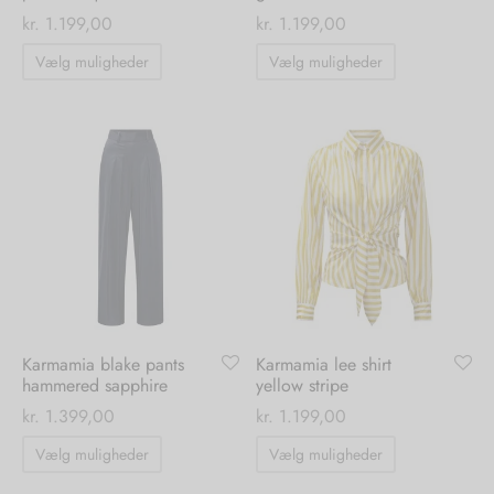
kr.
1.199,00
kr.
1.199,00
Dette
Dette
Vælg muligheder
Vælg muligheder
vare
vare
har
har
flere
flere
varianter.
varianter.
Mulighederne
Mulighedern
kan
kan
vælges
vælges
på
på
varesiden
varesiden
Karmamia blake pants
Karmamia lee shirt
hammered sapphire
yellow stripe
kr.
1.399,00
kr.
1.199,00
Dette
Dette
Vælg muligheder
Vælg muligheder
vare
vare