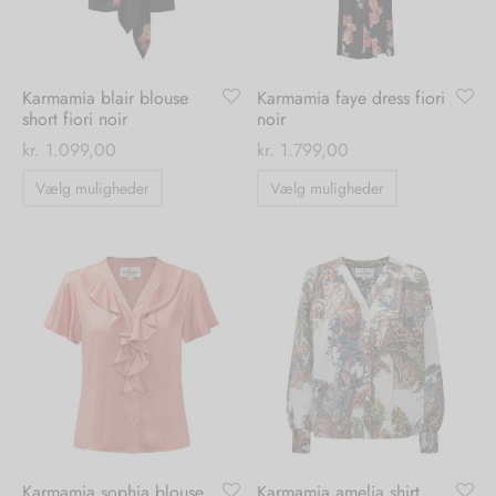
på
på
varesiden
varesiden
Karmamia blair blouse
Karmamia faye dress fiori
short fiori noir
noir
kr.
1.099,00
kr.
1.799,00
Dette
Dette
Vælg muligheder
Vælg muligheder
vare
vare
har
har
flere
flere
varianter.
varianter.
Mulighederne
Mulighedern
kan
kan
vælges
vælges
på
på
varesiden
varesiden
Karmamia sophia blouse
Karmamia amelia shirt