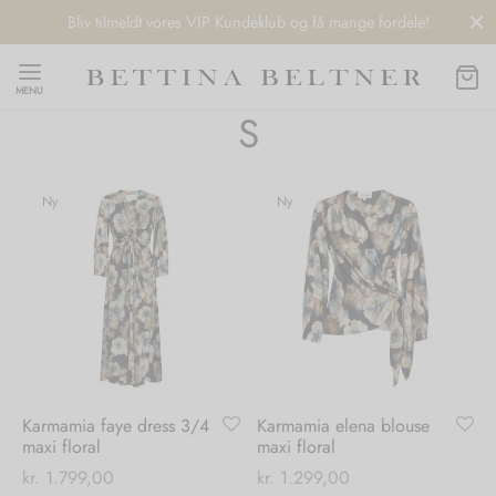
Bliv tilmeldt vores VIP Kundeklub og få mange fordele!
MENU
S
Ny
Ny
Back
Back
Back
Back
NDS
/ STYLES
 / STØVLER
ESSORIES
 DAY
re
er
uche
r
aler
Karmamia faye dress 3/4
Karmamia elena blouse
edragt
ter
ker
maxi floral
maxi floral
kr.
1.799,00
kr.
1.299,00
nhagen Muse
er
er
r