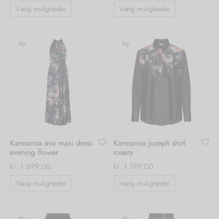
Dette
Dette
Vælg muligheder
Vælg muligheder
vare
vare
nhagen Shoes
igans
læder
har
har
flere
flere
Ny
Ny
ne Studios
er
varianter.
varianter.
ie
Mulighederne
Mulighedern
kan
kan
amia
r
vælges
vælges
på
på
eloo
varesiden
varesiden
té Essentiel
uits
Karmamia ava maxi dress
Karmamia joseph shirt
evening flower
rosery
kr.
1.699,00
kr.
1.199,00
noer
Dette
Dette
Vælg muligheder
Vælg muligheder
o
r
vare
vare
har
har
 Cruz
rdele
flere
flere
Ny
Ny