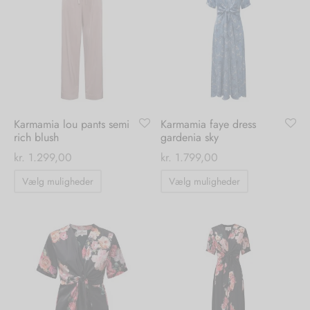
varianter.
varianter.
Mulighederne
Mulighedern
kan
kan
vælges
vælges
på
på
varesiden
varesiden
Karmamia lou pants semi
Karmamia faye dress
rich blush
gardenia sky
kr.
1.299,00
kr.
1.799,00
Dette
Dette
Vælg muligheder
Vælg muligheder
vare
vare
har
har
flere
flere
varianter.
varianter.
Mulighederne
Mulighedern
kan
kan
vælges
vælges