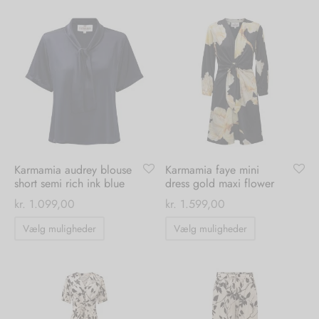
har
har
flere
flere
varianter.
varianter.
Mulighederne
Mulighedern
kan
kan
vælges
vælges
på
på
varesiden
varesiden
Karmamia audrey blouse
Karmamia faye mini
short semi rich ink blue
dress gold maxi flower
kr.
1.099,00
kr.
1.599,00
Dette
Dette
Vælg muligheder
Vælg muligheder
vare
vare
har
har
flere
flere
varianter.
varianter.
Mulighederne
Mulighedern