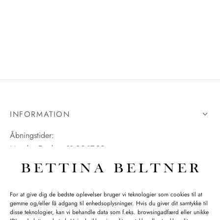
INFORMATION
Åbningstider:
Mandag-Fredag: 11.00-17.30
Lørdag: 11.00-15.00
For at give dig de bedste oplevelser bruger vi teknologier som cookies til at
gemme og/eller få adgang til enhedsoplysninger. Hvis du giver dit samtykke til
SPØRGSMÅL WEBORDRE
disse teknologier, kan vi behandle data som f.eks. browsingadfærd eller unikke