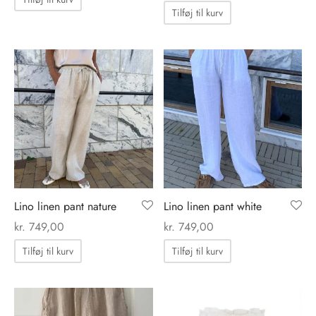
Tilføj til kurv
nhagen Shoes
igans
læder
ne Studios
er
ie
amia
r
eloo
té Essentiel
uits
Lino linen pant nature
Lino linen pant white
kr.
749,00
kr.
749,00
noer
Tilføj til kurv
Tilføj til kurv
o
r
 Cruz
rdele