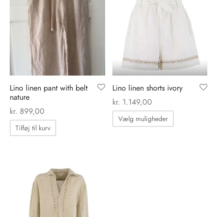
tröm
s
nalsin
ter
numb
Lino linen pant with belt
Lino linen shorts ivory
 Biz Copenhagen
shirts
nature
kr.
1.149,00
kr.
899,00
Dette
e Schnoor
e
Vælg muligheder
vare
Tilføj til kurv
es from the atelier
ts
har
-50%
flere
n Pioneers
varianter.
Mulighedern
kan
vælges