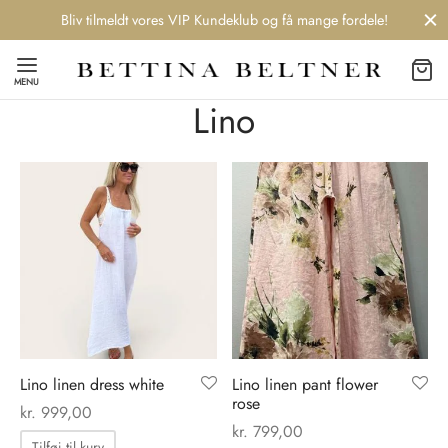
Bliv tilmeldt vores VIP Kundeklub og få mange fordele!
MENU
Lino
Back
Back
Back
Back
NDS
/ STYLES
 / STØVLER
ESSORIES
 DAY
re
er
uche
r
aler
Lino linen dress white
Lino linen pant flower
edragt
ter
ker
rose
kr.
999,00
kr.
799,00
nhagen Muse
er
er
r
Tilføj til kurv