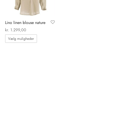
på
varesiden
Lino linen blouse nature
kr.
1.299,00
Dette
Vælg muligheder
vare
har
flere
varianter.
Mulighederne
kan
vælges
på
varesiden