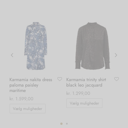
Karmamia nakita dress
Karmamia trinity shirt
Ve
paloma paisley
black leo jacquard
ba
maritime
ml
kr.
1.299,00
kr.
1.599,00
kr.
Dette
Vælg muligheder
Dette
vare
Vælg muligheder
T
vare
har
har
flere