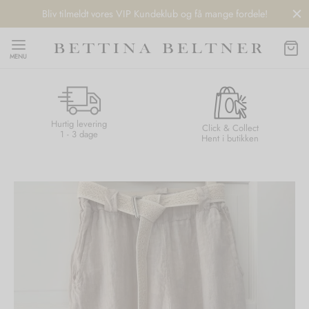
Bliv tilmeldt vores VIP Kundeklub og få mange fordele!
MENU
Hurtig levering
Back
Back
Back
Back
Click & Collect
1 - 3 dage
Hent i butikken
NDS
/ STYLES
 / STØVLER
ESSORIES
 DAY
re
er
uche
r
aler
edragt
ter
ker
nhagen Muse
er
er
r