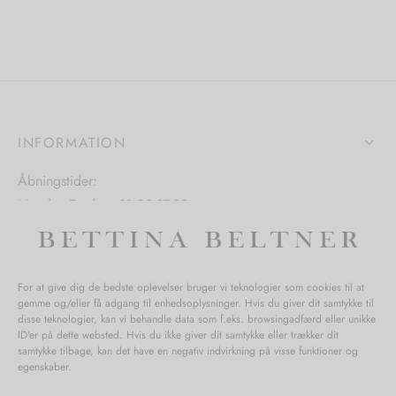
flere
ter.
varianter.
varianter.
hederne
Mulighedern
Mulighederne
kan
kan
s
vælges
vælges
på
på
iden
varesiden
INFORMATION
varesiden
Åbningstider:
Mandag-Fredag: 11.00-17.30
Lørdag: 11.00-15.00
For at give dig de bedste oplevelser bruger vi teknologier som cookies til at
gemme og/eller få adgang til enhedsoplysninger. Hvis du giver dit samtykke til
SPØRGSMÅL WEBORDRE
disse teknologier, kan vi behandle data som f.eks. browsingadfærd eller unikke
ID'er på dette websted. Hvis du ikke giver dit samtykke eller trækker dit
BUTIK BETTINA BELTNER
samtykke tilbage, kan det have en negativ indvirkning på visse funktioner og
egenskaber.