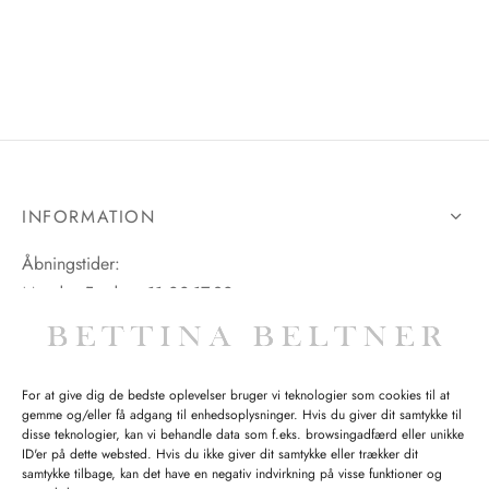
tröm
s
nalsin
ter
numb
 Biz Copenhagen
shirts
INFORMATION
e Schnoor
e
Åbningstider:
Mandag-Fredag: 11.00-17.30
es from the atelier
ts
-50%
Lørdag: 11.00-15.00
n Pioneers
For at give dig de bedste oplevelser bruger vi teknologier som cookies til at
gemme og/eller få adgang til enhedsoplysninger. Hvis du giver dit samtykke til
SPØRGSMÅL WEBORDRE
disse teknologier, kan vi behandle data som f.eks. browsingadfærd eller unikke
ID'er på dette websted. Hvis du ikke giver dit samtykke eller trækker dit
BUTIK BETTINA BELTNER
samtykke tilbage, kan det have en negativ indvirkning på visse funktioner og