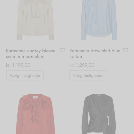
Mulighederne
Mulighedern
kan
kan
vælges
vælges
på
på
varesiden
varesiden
Karmamia audrey blouse
Karmamia drew shirt blue
semi rich porcelain
cotton
kr.
1.199,00
kr.
1.299,00
Dette
Dette
Vælg muligheder
Vælg muligheder
vare
vare
har
har
flere
flere
varianter.
varianter.
Mulighederne
Mulighedern
kan
kan
vælges
vælges