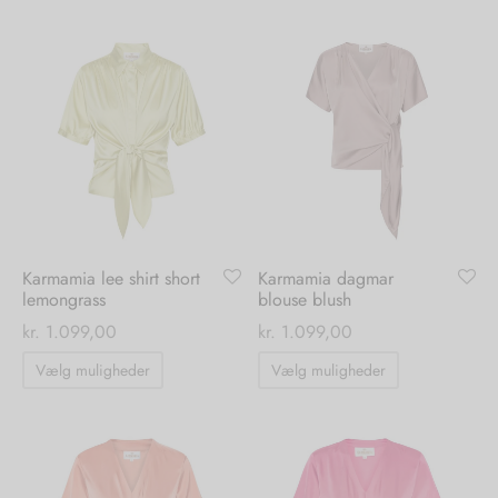
har
har
flere
flere
varianter.
varianter.
Mulighederne
Mulighedern
kan
kan
vælges
vælges
på
på
varesiden
varesiden
Karmamia lee shirt short
Karmamia dagmar
lemongrass
blouse blush
kr.
1.099,00
kr.
1.099,00
Dette
Dette
Vælg muligheder
Vælg muligheder
vare
vare
har
har
flere
flere
varianter.
varianter.