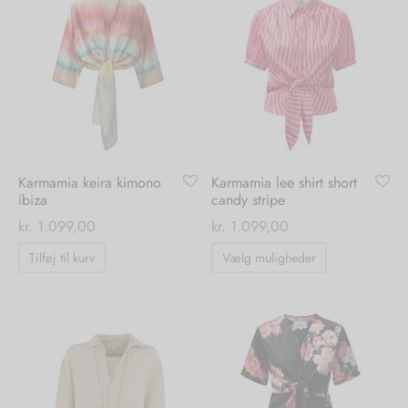
varianter.
tröm
s
Mulighederne
kan
nalsin
ter
vælges
på
numb
varesiden
 Biz Copenhagen
shirts
Karmamia keira kimono
Karmamia lee shirt short
ibiza
candy stripe
e Schnoor
e
kr.
1.099,00
kr.
1.099,00
Dette
Tilføj til kurv
Vælg muligheder
es from the atelier
ts
-50%
vare
har
n Pioneers
flere
varianter.
Mulighedern
kan