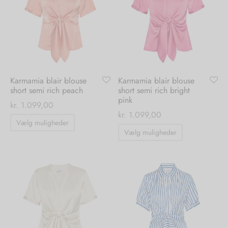
Mulighederne
Mulighedern
kan
kan
vælges
vælges
på
på
varesiden
varesiden
Karmamia blair blouse
Karmamia blair blouse
short semi rich peach
short semi rich bright
pink
kr.
1.099,00
kr.
1.099,00
Dette
Vælg muligheder
Dette
vare
Vælg muligheder
vare
har
har
flere
flere
varianter.
varianter.
Mulighederne
Mulighedern
kan
kan
vælges
vælges
på