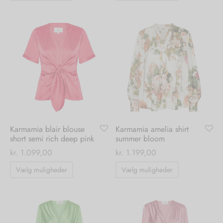
vare
vare
har
har
flere
flere
varianter.
varianter.
Mulighederne
Mulighedern
kan
kan
vælges
vælges
på
på
varesiden
varesiden
Karmamia blair blouse
Karmamia amelia shirt
short semi rich deep pink
summer bloom
kr.
1.099,00
kr.
1.199,00
Dette
Dette
Vælg muligheder
Vælg muligheder
vare
vare
har
har
flere
flere
varianter.
varianter.