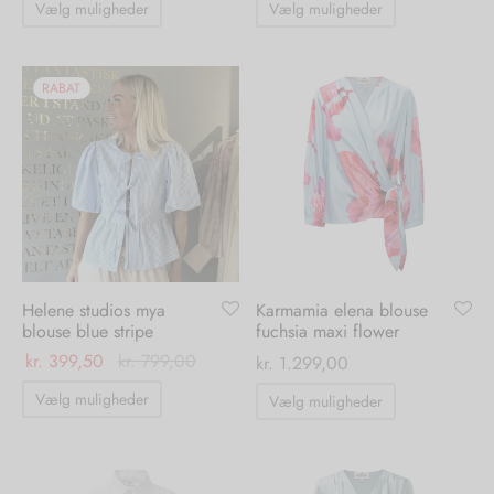
Vælg muligheder
Vælg muligheder
vare
vare
har
har
flere
flere
RABAT
varianter.
varianter.
Mulighederne
Mulighedern
kan
kan
vælges
vælges
på
på
varesiden
varesiden
Helene studios mya
Karmamia elena blouse
blouse blue stripe
fuchsia maxi flower
kr.
399,50
kr.
799,00
kr.
1.299,00
Dette
Dette
Vælg muligheder
Vælg muligheder
vare
vare
har
har
flere
flere