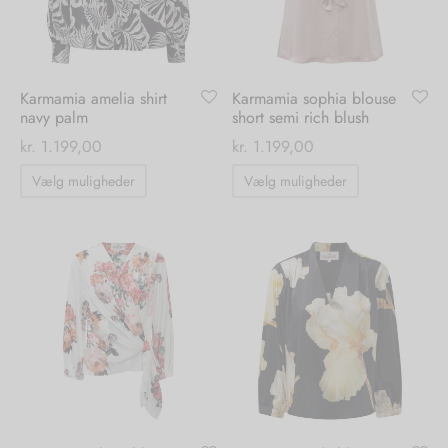
vælges
vælges
på
på
varesiden
varesiden
Karmamia amelia shirt
Karmamia sophia blouse
navy palm
short semi rich blush
kr.
1.199,00
kr.
1.199,00
Dette
Dette
Vælg muligheder
Vælg muligheder
vare
vare
har
har
flere
flere
varianter.
varianter.
Mulighederne
Mulighedern
kan
kan
vælges
vælges
på
på
varesiden
varesiden