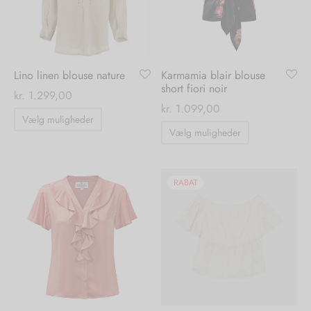
vælges
på
varesiden
Lino linen blouse nature
Karmamia blair blouse
short fiori noir
kr.
1.299,00
kr.
1.099,00
Dette
Vælg muligheder
Dette
vare
Vælg muligheder
vare
har
har
flere
flere
RABAT
varianter.
varianter.
Mulighederne
Mulighedern
kan
kan
vælges
vælges
på
på
varesiden
varesiden