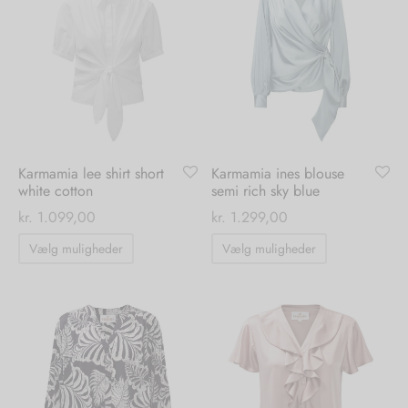
varianter.
varianter.
Mulighederne
Mulighedern
kan
kan
vælges
vælges
på
på
varesiden
varesiden
Karmamia lee shirt short
Karmamia ines blouse
white cotton
semi rich sky blue
kr.
1.099,00
kr.
1.299,00
Dette
Dette
Vælg muligheder
Vælg muligheder
vare
vare
har
har
flere
flere
varianter.
varianter.
Mulighederne
Mulighedern
kan
kan