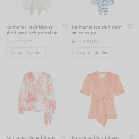
på
varesiden
varesiden
Karmamia blair blouse
Karmamia lee shirt short
short semi rich porcelain
sailor stripe
kr.
1.099,00
kr.
1.099,00
Dette
Dette
Vælg muligheder
Vælg muligheder
vare
vare
har
har
flere
flere
varianter.
varianter.
Mulighederne
Mulighedern
kan
kan
vælges
vælges
på
på
varesiden
varesiden
Karmamia elena blouse
Karmamia blair blouse