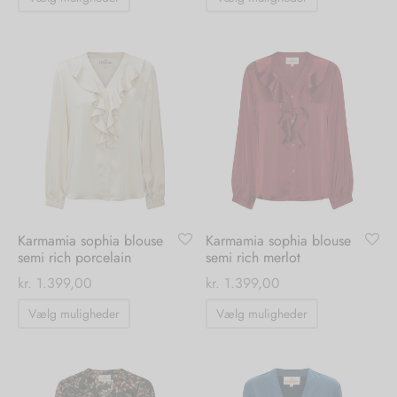
vare
vare
har
har
flere
flere
varianter.
varianter.
Mulighederne
Mulighedern
kan
kan
vælges
vælges
på
på
varesiden
varesiden
Karmamia sophia blouse
Karmamia sophia blouse
semi rich porcelain
semi rich merlot
kr.
1.399,00
kr.
1.399,00
Dette
Dette
Vælg muligheder
Vælg muligheder
vare
vare
har
har
flere
flere