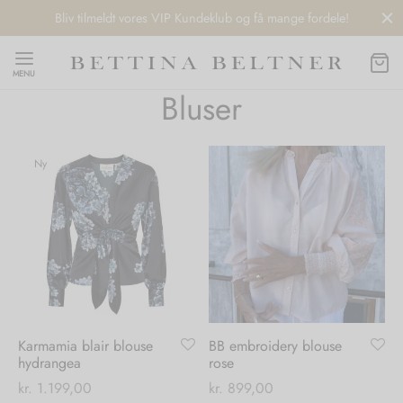
Bliv tilmeldt vores VIP Kundeklub og få mange fordele!
MENU
Bluser
Ny
Back
Back
Back
Back
NDS
/ STYLES
 / STØVLER
ESSORIES
 DAY
re
er
uche
r
aler
Karmamia blair blouse
BB embroidery blouse
edragt
ter
ker
hydrangea
rose
kr.
1.199,00
kr.
899,00
nhagen Muse
er
er
r