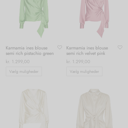
Mulighederne
Mulighedern
kan
kan
vælges
vælges
på
på
varesiden
varesiden
Karmamia ines blouse
Karmamia ines blouse
semi rich pistachio green
semi rich velvet pink
kr.
1.299,00
kr.
1.299,00
Dette
Dette
Vælg muligheder
Vælg muligheder
vare
vare
har
har
flere
flere
varianter.
varianter.
Mulighederne
Mulighedern
kan
kan
vælges
vælges