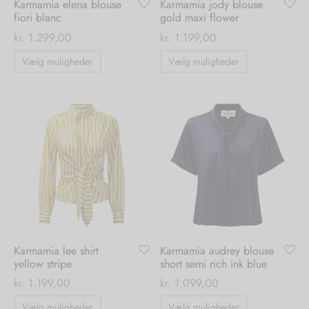
Karmamia elena blouse
Karmamia jody blouse
fiori blanc
gold maxi flower
kr.
1.299,00
kr.
1.199,00
Dette
Dette
Vælg muligheder
Vælg muligheder
vare
vare
har
har
flere
flere
varianter.
varianter.
Mulighederne
Mulighedern
kan
kan
vælges
vælges
på
på
varesiden
varesiden
Karmamia lee shirt
Karmamia audrey blouse
yellow stripe
short semi rich ink blue
kr.
1.199,00
kr.
1.099,00
Dette
Dette
Vælg muligheder
Vælg muligheder