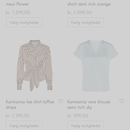
maui flower
short semi rich orange
kr.
1.299,00
kr.
1.099,00
Dette
Dette
Vælg muligheder
Vælg muligheder
vare
vare
har
har
flere
flere
varianter.
varianter.
Mulighederne
Mulighedern
kan
kan
vælges
vælges
på
på
varesiden
varesiden
Karmamia lee shirt toffee
Karmamia vera blouse
stripe
semi rich sky
kr.
1.199,00
kr.
999,00
Dette
Dette
Vælg muligheder
Vælg muligheder