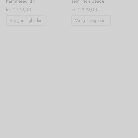
hammered sky
semi rich peach
kr.
1.199,00
kr.
1.299,00
Dette
Dette
Vælg muligheder
Vælg muligheder
vare
vare
har
har
flere
flere
varianter.
varianter.
Mulighederne
Mulighedern
kan
kan
vælges
vælges
på
på
varesiden
varesiden