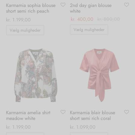
Karmamia sophia blouse
2nd day gian blouse
short semi rich peach
white
kr.
400,00
kr.
800,00
kr.
1.199,00
Dette
Dette
Vælg muligheder
Vælg muligheder
vare
vare
har
har
flere
flere
varianter.
varianter.
Mulighedern
Mulighederne
kan
kan
vælges
vælges
på
på
varesiden
varesiden
Karmamia amelia shirt
Karmamia blair blouse
meadow white
short semi rich coral
kr.
1.199,00
kr.
1.099,00
Dette
Dette