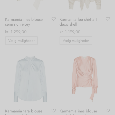
på
på
varesiden
varesiden
Karmamia ines blouse
Karmamia lee shirt art
semi rich ivory
deco shell
kr.
1.299,00
kr.
1.199,00
Dette
Dette
Vælg muligheder
Vælg muligheder
vare
vare
har
har
flere
flere
varianter.
varianter.
Mulighederne
Mulighedern
kan
kan
vælges
vælges
på
på
varesiden
varesiden
Karmamia tara blouse
Karmamia ines blouse