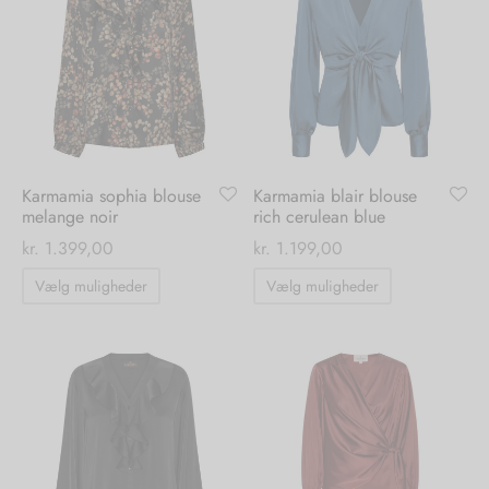
varianter.
varianter.
Mulighederne
Mulighedern
kan
kan
vælges
vælges
på
på
varesiden
varesiden
Karmamia sophia blouse
Karmamia blair blouse
melange noir
rich cerulean blue
kr.
1.399,00
kr.
1.199,00
Dette
Dette
Vælg muligheder
Vælg muligheder
vare
vare
har
har
flere
flere
varianter.
varianter.
Mulighederne
Mulighedern
kan
kan
vælges
vælges