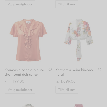
Dette
Vælg muligheder
Tilføj til kurv
vare
nhagen Shoes
igans
læder
har
flere
ne Studios
er
varianter.
ie
Mulighederne
kan
amia
r
vælges
på
eloo
varesiden
té Essentiel
uits
Karmamia sophia blouse
Karmamia keira kimono
short semi rich sunset
floral
kr.
1.199,00
kr.
1.099,00
noer
Dette
Vælg muligheder
Tilføj til kurv
o
r
vare
har
 Cruz
rdele
flere