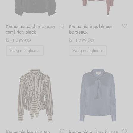
på
på
varesiden
varesiden
Karmamia sophia blouse
Karmamia ines blouse
semi rich black
bordeaux
kr.
1.399,00
kr.
1.299,00
Dette
Dette
Vælg muligheder
Vælg muligheder
vare
vare
har
har
flere
flere
varianter.
varianter.
Mulighederne
Mulighedern
kan
kan
vælges
vælges
på
på
varesiden
varesiden
Karmamia lee shirt tan
Karmamia audrey blouse