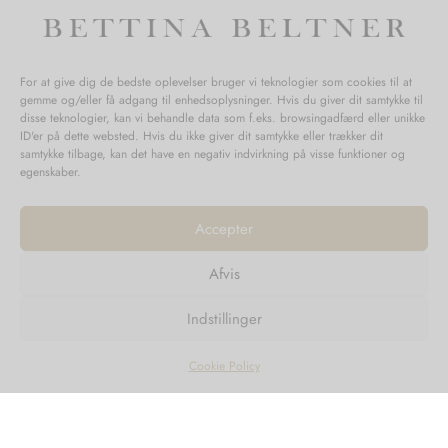
For at give dig de bedste oplevelser bruger vi teknologier som cookies til at
gemme og/eller få adgang til enhedsoplysninger. Hvis du giver dit samtykke til
disse teknologier, kan vi behandle data som f.eks. browsingadfærd eller unikke
ID'er på dette websted. Hvis du ikke giver dit samtykke eller trækker dit
samtykke tilbage, kan det have en negativ indvirkning på visse funktioner og
egenskaber.
Accepter
Afvis
1
2
Næste →
Indstillinger
Cookie Policy