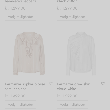
hammered leopard
black cotton
kr.
1.299,00
kr.
1.299,00
Dette
Dette
Vælg muligheder
Vælg muligheder
vare
vare
har
har
flere
flere
varianter.
varianter.
Mulighederne
Mulighedern
kan
kan
vælges
vælges
på
på
varesiden
varesiden
Karmamia sophia blouse
Karmamia drew shirt
semi rich shell
cloud white
kr.
1.399,00
kr.
1.299,00
Dette
Dette
Vælg muligheder
Vælg muligheder
vare
vare