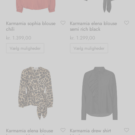
på
på
varesiden
varesiden
Karmamia sophia blouse
Karmamia elena blouse
chili
semi rich black
kr.
1.399,00
kr.
1.299,00
Dette
Dette
Vælg muligheder
Vælg muligheder
vare
vare
har
har
flere
flere
varianter.
varianter.
Mulighederne
Mulighedern
kan
kan
vælges
vælges
på
på
varesiden
varesiden
Karmamia elena blouse
Karmamia drew shirt