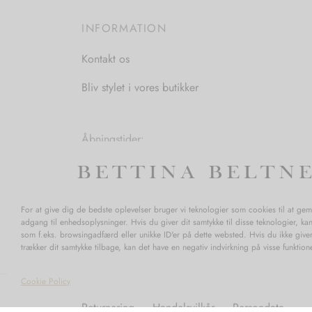
vælges
INFORMATION
på
varesiden
Kontakt os
Bliv stylet i vores butikker
Åbningstider:
Mandag-Fredag: 11.00-17.30
Lørdag: 11.00-15.00
For at give dig de bedste oplevelser bruger vi teknologier som cookies til at ge
adgang til enhedsoplysninger. Hvis du giver dit samtykke til disse teknologier, ka
som f.eks. browsingadfærd eller unikke ID'er på dette websted. Hvis du ikke giver
trækker dit samtykke tilbage, kan det have en negativ indvirkning på visse funktio
Cookie Policy
Returnering
Handelsvilkår
Persondata