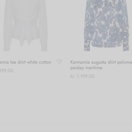
mia lee shirt white cotton
Karmamia augusta shirt paloma
paisley maritime
199,00
kr.
1.199,00
Dette
 muligheder
Dette
Vælg muligheder
vare
vare
har
har
flere
flere
varianter.
varianter.
Mulighederne
Mulighederne
kan
kan