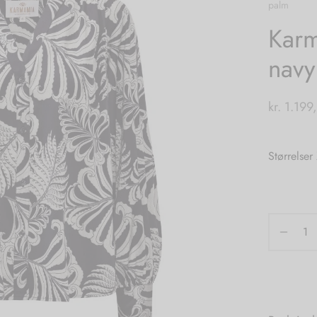
palm
Karm
navy
kr.
1.199
Størrelser