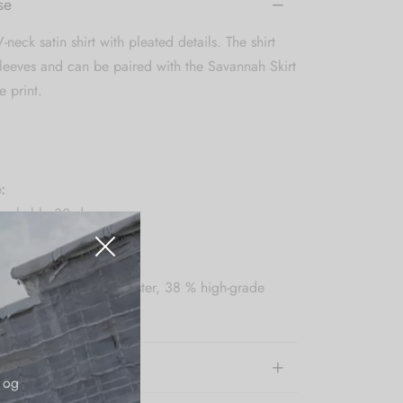
se
-neck satin shirt with pleated details. The shirt
leeves and can be paired with the Savannah Skirt
e print.
:
ashable 30 degrees
n-woven recycled polyester, 38 % high-grade
(eco-friendly)
e information
 og