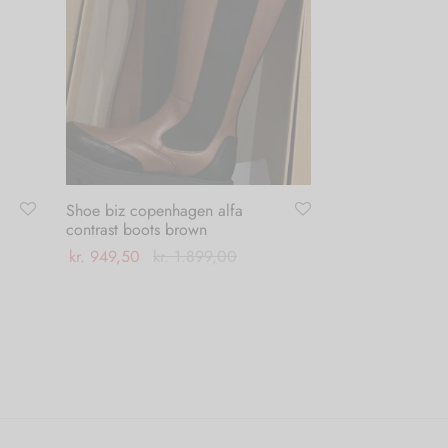
Shoe biz copenhagen alfa
contrast boots brown
kr.
949,50
kr.
1.899,00
Dette
Vælg muligheder
vare
har
flere
varianter.
Mulighederne
kan