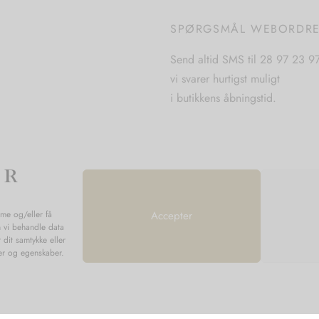
vælges
vælges
på
SPØRGSMÅL WEBORDR
på
varesiden
varesiden
Send altid SMS til 28 97 23 9
vi svarer hurtigst muligt
i butikkens åbningstid.
mme og/eller få
Accepter
n vi behandle data
 dit samtykke eller
ner og egenskaber.