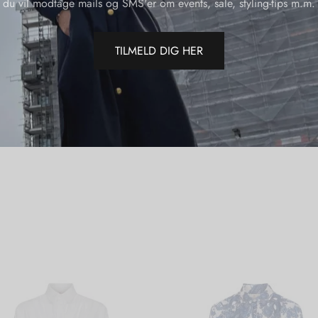
du vil modtage mails og SMS'er om events, sale, styling-tips m.m.
Varenumme
Kategorier
Varemærk
TILMELD DIG HER
Del