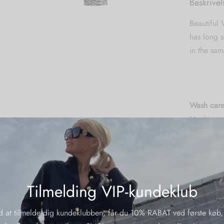
Beskrivel
Beautiful V
has long s
in the sam
Wash care
Machine w
Material:
62 % sati
polyester 
Tilmelding VIP-kundeklub
Yderliger
d at tilmelde dig kundeklubben, får du 10% RABAT ved første køb,