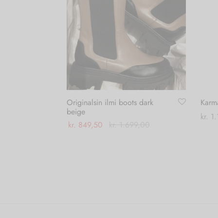
Originalsin ilmi boots dark
Karma
beige
kr.
1.
kr.
849,50
kr.
1.699,00
Vælg
Dette
Vælg muligheder
vare
har
flere
varianter.
Mulighederne
kan