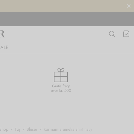
SALE
Gratis fragt
over kr. 500
Shop
/
Tøj
/
Bluser
/
Karmamia amelia shirt navy