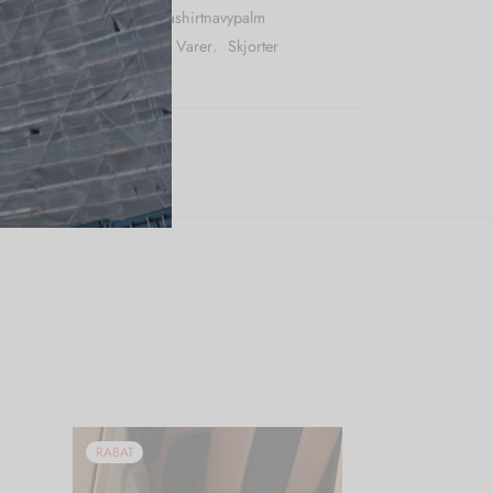
r (SKU):
Karmamiaameliashirtnavypalm
:
Bluser
,
Karmamia
,
Nye Varer
,
Skjorter
e:
Karmamia
RABAT