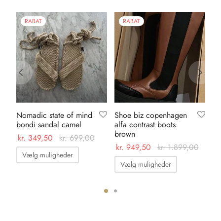
RABAT
RABAT
Nomadic state of mind
Shoe biz copenhagen
Ve
bondi sandal camel
alfa contrast boots
wa
brown
ml
kr.
349,50
kr.
699,00
kr.
949,50
kr.
1.899,00
kr.
Dette
Vælg muligheder
Dette
vare
Vælg muligheder
T
vare
har
har
flere
flere
ter.
varianter.
varianter.
hederne
Mulighederne