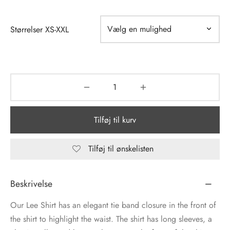
tröm
s
Størrelser XS-XXL
nalsin
ter
numb
 Biz Copenhagen
shirts
Tilføj til kurv
e Schnoor
e
es from the atelier
ts
Tilføj til ønskelisten
-50%
n Pioneers
Beskrivelse
Our Lee Shirt has an elegant tie band closure in the front of
the shirt to highlight the waist. The shirt has long sleeves, a