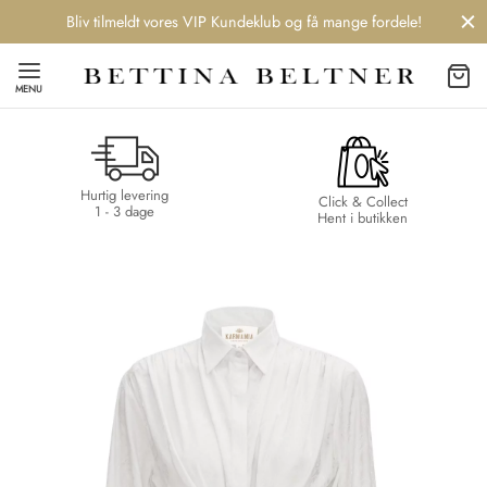
Bliv tilmeldt vores VIP Kundeklub og få mange fordele!
MENU
Hurtig levering
Back
Back
Back
Back
Click & Collect
1 - 3 dage
Hent i butikken
NDS
/ STYLES
 / STØVLER
ESSORIES
 DAY
re
er
uche
r
aler
edragt
ter
ker
nhagen Muse
er
er
r