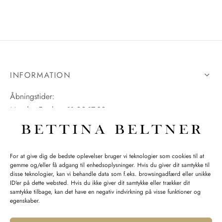
INFORMATION
Åbningstider:
Mandag-Fredag: 11.00-17.30
Lørdag: 11.00-15.00
For at give dig de bedste oplevelser bruger vi teknologier som cookies til at
gemme og/eller få adgang til enhedsoplysninger. Hvis du giver dit samtykke til
SPØRGSMÅL WEBORDRE
disse teknologier, kan vi behandle data som f.eks. browsingadfærd eller unikke
ID'er på dette websted. Hvis du ikke giver dit samtykke eller trækker dit
BUTIK BETTINA BELTNER
samtykke tilbage, kan det have en negativ indvirkning på visse funktioner og
egenskaber.