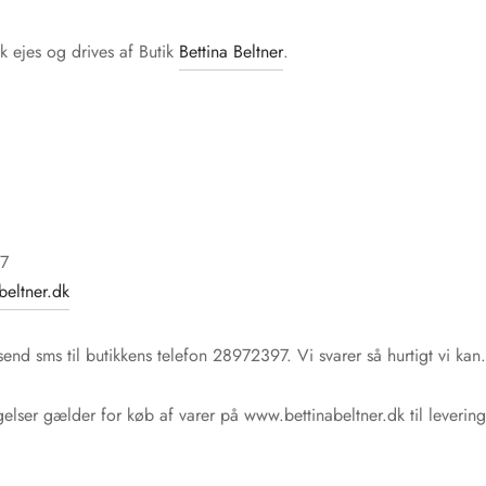
k ejes og drives af Butik
Bettina Beltner
.
97
beltner.dk
 send sms til butikkens telefon 28972397. Vi svarer så hurtigt vi kan.
ngelser gælder for køb af varer på www.bettinabeltner.dk til leveri