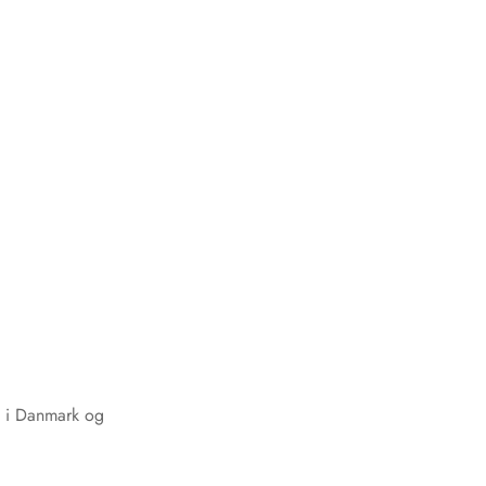
ng i Danmark og