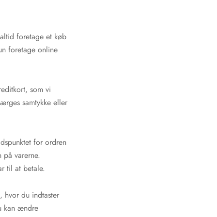
ltid foretage et køb
un foretage online
editkort, som vi
værges samtykke eller
idspunktet for ordren
n på varerne.
 til at betale.
), hvor du indtaster
Du kan ændre