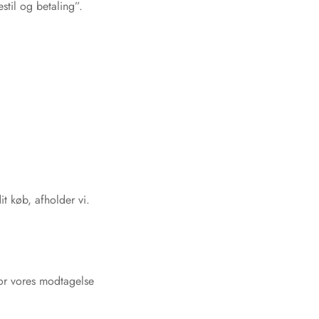
stil og betaling”.
it køb, afholder vi.
for vores modtagelse