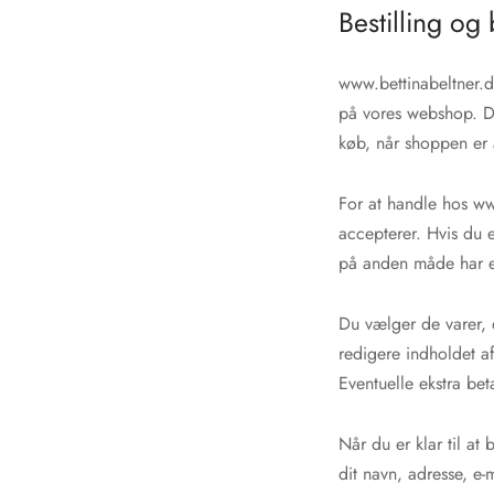
Bestilling og 
www.bettinabeltner.d
på vores webshop. De
køb, når shoppen er 
For at handle hos ww
accepterer. Hvis du e
på anden måde har en 
Du vælger de varer, 
redigere indholdet a
Eventuelle ekstra beta
Når du er klar til at 
dit navn, adresse, e