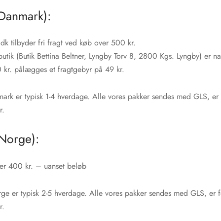
(Danmark):
dk tilbyder fri fragt ved køb over 500 kr.
butik (Butik Bettina Beltner, Lyngby Torv 8, 2800 Kgs. Lyngby) er nat
kr. pålægges et fragtgebyr på 49 kr.
mark er typisk 1-4 hverdage. Alle vores pakker sendes med GLS, er
r.
(Norge):
ster 400 kr. – uanset beløb
orge er typisk 2-5 hverdage. Alle vores pakker sendes med GLS, er 
r.