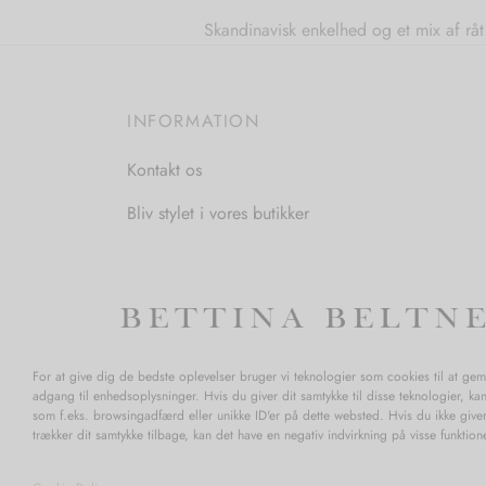
Skandinavisk enkelhed og et mix af råt 
INFORMATION
Kontakt os
Bliv stylet i vores butikker
Åbningstider:
Mandag-Fredag: 11.00-17.30
Lørdag: 11.00-15.00
For at give dig de bedste oplevelser bruger vi teknologier som cookies til at ge
adgang til enhedsoplysninger. Hvis du giver dit samtykke til disse teknologier, ka
som f.eks. browsingadfærd eller unikke ID'er på dette websted. Hvis du ikke giver
trækker dit samtykke tilbage, kan det have en negativ indvirkning på visse funktio