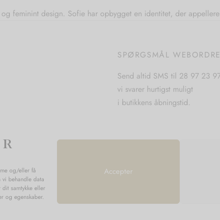
og feminint design. Sofie har opbygget en identitet, der appellerer
SPØRGSMÅL WEBORDR
Send altid SMS til 28 97 23 9
vi svarer hurtigst muligt
i butikkens åbningstid.
mme og/eller få
Accepter
n vi behandle data
 dit samtykke eller
ner og egenskaber.