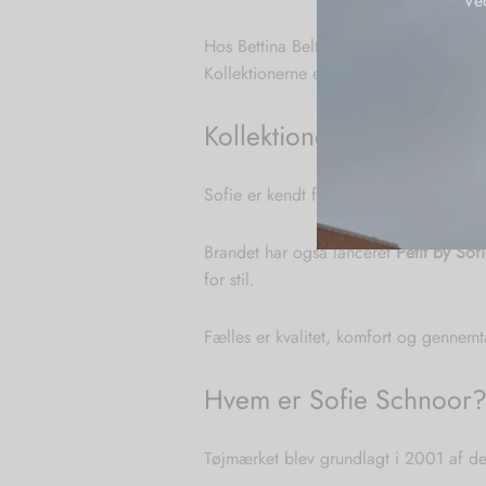
Ve
varianter.
Mulighederne
Hos Bettina Beltner finder du et nøje u
kan
Kollektionerne er skabt til kvinder, d
vælges
på
Kollektioner med person
varesiden
Sofie er kendt for sine tøj- og skokoll
Brandet har også lanceret
Petit by Sof
for stil.
Fælles er kvalitet, komfort og gennemt
Hvem er Sofie Schnoor
Tøjmærket blev grundlagt i 2001 af des