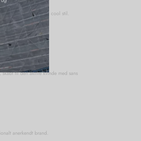
 og
 feminine med en rå og cool stil.
et lethed.
, skabt til den aktive kvinde med sans
ionalt anerkendt brand.