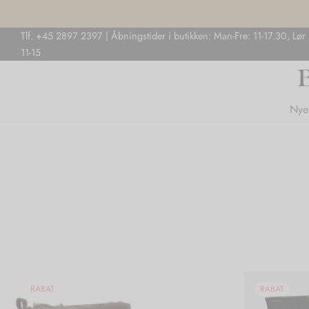
Tlf. +45 2897 2397 | Åbningstider i butikken: Man-Fre: 11-17.30, Lør
11-15
Nye
RABAT
RABAT