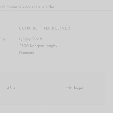
 til moderne kvinder i alle aldre.
E
BUTIK BETTINA BELTNER
7 og
Lyngby Torv 8
2800 Kongens Lyngby
Danmark
Tlf. +45 2897 2397
CVR. nr. 42483397
Afvis
Indstillinger