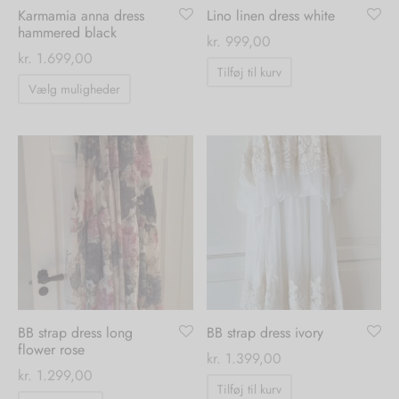
Karmamia anna dress
Lino linen dress white
hammered black
kr.
999,00
kr.
1.699,00
Tilføj til kurv
Dette
Vælg muligheder
vare
har
flere
varianter.
Mulighederne
kan
vælges
på
varesiden
BB strap dress long
BB strap dress ivory
flower rose
kr.
1.399,00
kr.
1.299,00
Tilføj til kurv