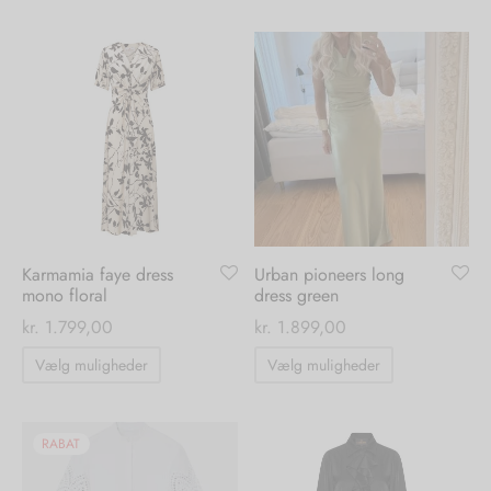
har
har
flere
flere
varianter.
varianter.
Mulighederne
Mulighedern
kan
kan
vælges
vælges
på
på
varesiden
varesiden
Karmamia faye dress
Urban pioneers long
mono floral
dress green
kr.
1.799,00
kr.
1.899,00
Dette
Dette
Vælg muligheder
Vælg muligheder
vare
vare
har
har
flere
flere
RABAT
varianter.
varianter.