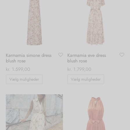
Karmamia simone dress
Karmamia eve dress
blush rose
blush rose
kr.
1.599,00
kr.
1.799,00
Dette
Dette
Vælg muligheder
Vælg muligheder
vare
vare
har
har
flere
flere
varianter.
varianter.
Mulighederne
Mulighedern
kan
kan