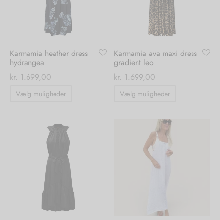
vælges
vælges
på
på
varesiden
varesiden
Karmamia heather dress
Karmamia ava maxi dress
hydrangea
gradient leo
kr.
1.699,00
kr.
1.699,00
Dette
Dette
Vælg muligheder
Vælg muligheder
vare
vare
har
har
flere
flere
varianter.
varianter.
Mulighederne
Mulighedern
kan
kan
vælges
vælges
på
på
varesiden
varesiden