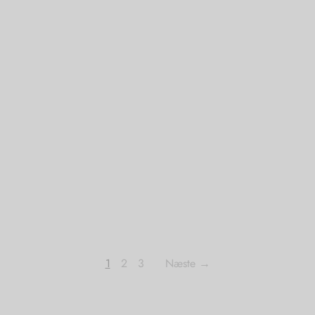
1
2
3
Næste →