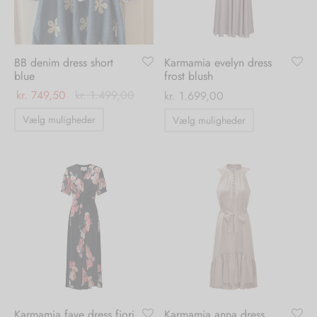
på
varesiden
BB denim dress short
Karmamia evelyn dress
blue
frost blush
kr.
749,50
kr.
1.499,00
kr.
1.699,00
Dette
Dette
Vælg muligheder
Vælg muligheder
vare
vare
har
har
flere
flere
varianter.
varianter.
Mulighederne
Mulighedern
kan
kan
vælges
vælges
på
på
varesiden
varesiden
Karmamia faye dress fiori
Karmamia anna dress