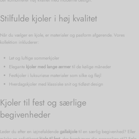
der kombinerer høj kvalitet med moderne design.
Stilfulde kjoler i høj kvalitet
Når du vælger en kjole, er materialer og pasform afgørende. Vores
kollektion inkluderer:
Let og luftige sommerkjoler
Elegante
kjoler med lange ærmer
til de kølige måneder
Festkjoler i luksuriøse materialer som silke og fløjl
Hverdagskjoler med klassiske snit og tidløst design
Kjoler til fest og særlige
begivenheder
Leder du efter en iøjnefaldende
gallakjole
til en særlig begivenhed? Eller
måske en sofistikeret
kjole til fest
, der fremhæver din personlige stil? Følg