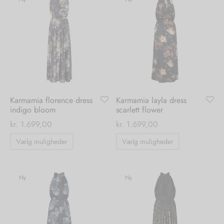
varianter.
varianter.
tröm
s
Mulighederne
Mulighedern
kan
kan
nalsin
ter
vælges
vælges
på
på
numb
varesiden
varesiden
 Biz Copenhagen
shirts
Karmamia florence dress
Karmamia layla dress
indigo bloom
scarlett flower
e Schnoor
e
kr.
1.699,00
kr.
1.699,00
Dette
Dette
Vælg muligheder
Vælg muligheder
es from the atelier
ts
-50%
vare
vare
har
har
n Pioneers
flere
flere
Ny
Ny
varianter.
varianter.
Mulighederne
Mulighedern
kan
kan