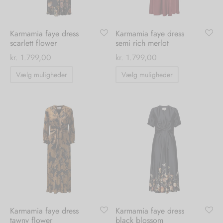
varesiden
varesiden
Karmamia faye dress
Karmamia faye dress
scarlett flower
semi rich merlot
kr.
1.799,00
kr.
1.799,00
Dette
Dette
Vælg muligheder
Vælg muligheder
vare
vare
har
har
flere
flere
varianter.
varianter.
Mulighederne
Mulighedern
kan
kan
vælges
vælges
på
på
varesiden
varesiden
Karmamia faye dress
Karmamia faye dress
tawny flower
black blossom