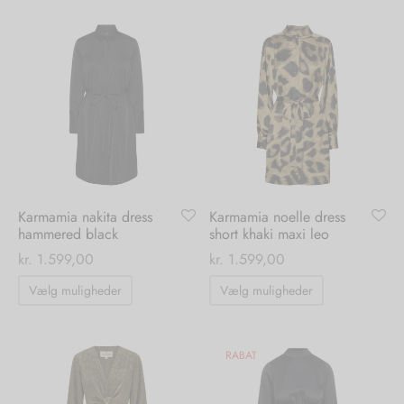
har
har
flere
flere
varianter.
varianter.
Mulighederne
Mulighedern
kan
kan
vælges
vælges
på
på
varesiden
varesiden
Karmamia nakita dress
Karmamia noelle dress
hammered black
short khaki maxi leo
kr.
1.599,00
kr.
1.599,00
Dette
Dette
Vælg muligheder
Vælg muligheder
vare
vare
har
har
flere
flere
RABAT
varianter.
varianter.
Mulighederne
Mulighedern