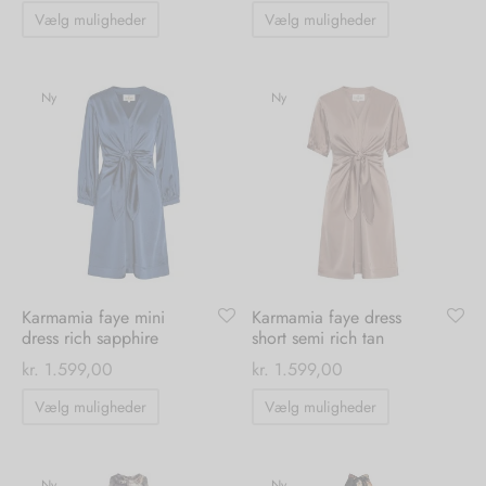
Dette
Dette
Vælg muligheder
Vælg muligheder
vare
vare
nhagen Shoes
igans
læder
har
har
flere
flere
Ny
Ny
ne Studios
er
varianter.
varianter.
ie
Mulighederne
Mulighedern
kan
kan
amia
r
vælges
vælges
på
på
eloo
varesiden
varesiden
té Essentiel
uits
Karmamia faye mini
Karmamia faye dress
dress rich sapphire
short semi rich tan
kr.
1.599,00
kr.
1.599,00
noer
Dette
Dette
Vælg muligheder
Vælg muligheder
o
r
vare
vare
har
har
 Cruz
rdele
flere
flere
Ny
Ny