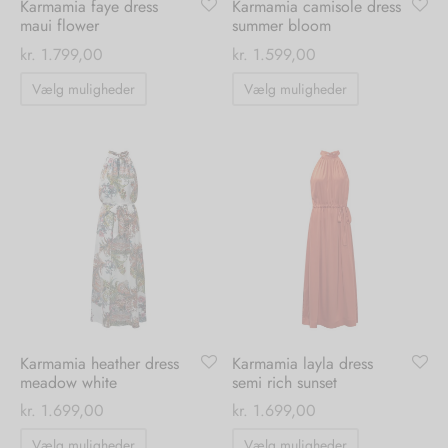
Karmamia faye dress
Karmamia camisole dress
maui flower
summer bloom
kr.
1.799,00
kr.
1.599,00
Dette
Dette
Vælg muligheder
Vælg muligheder
vare
vare
har
har
flere
flere
varianter.
varianter.
Mulighederne
Mulighedern
kan
kan
vælges
vælges
på
på
varesiden
varesiden
Karmamia heather dress
Karmamia layla dress
meadow white
semi rich sunset
kr.
1.699,00
kr.
1.699,00
Dette
Dette
Vælg muligheder
Vælg muligheder