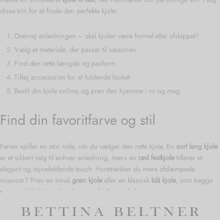
disse trin for at finde den perfekte kjole:
Overvej anledningen – skal kjolen være formel eller afslappet?
Vælg et materiale, der passer til sæsonen
Find den rette længde og pasform
Tilføj accessories for at fuldende looket
Bestil din kjole online, og prøv den hjemme i ro og mag
Find din favoritfarve og stil
Farver spiller en stor rolle, når du vælger den rette kjole. En
sort lang kjole
er et sikkert valg til enhver anledning, mens en
rød festkjole
tilfører et
elegant og iøjnefaldende touch. Foretrækker du mere afdæmpede
nuancer? Prøv en smuk
grøn kjole
eller en klassisk
blå kjole
, som begge
passer til både hverdagsbrug og festlige anledninger.
Hvad med en buksedragt? Se udvalget her