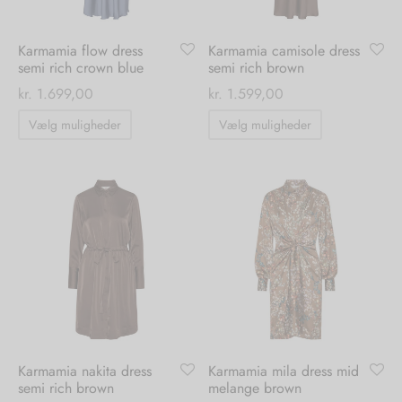
varesiden
varesiden
Karmamia flow dress
Karmamia camisole dress
semi rich crown blue
semi rich brown
kr.
1.699,00
kr.
1.599,00
Dette
Dette
Vælg muligheder
Vælg muligheder
vare
vare
har
har
flere
flere
varianter.
varianter.
Mulighederne
Mulighedern
kan
kan
vælges
vælges
på
på
varesiden
varesiden
Karmamia nakita dress
Karmamia mila dress mid
semi rich brown
melange brown