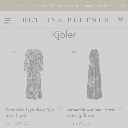
Bliv tilmeldt vores VIP Kundeklub og få mange fordele!
MENU
Kjoler
Ny
Ny
Back
Back
Back
Back
NDS
/ STYLES
 / STØVLER
ESSORIES
 DAY
re
er
uche
r
aler
Karmamia faye dress 3/4
Karmamia ava maxi dress
edragt
ter
ker
maxi floral
evening flower
kr.
1.799,00
kr.
1.699,00
nhagen Muse
er
er
r