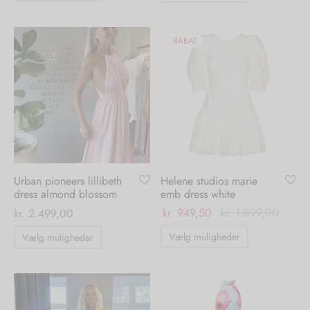
vare
vare
har
har
flere
flere
RABAT
varianter.
varianter.
Mulighederne
Mulighedern
kan
kan
vælges
vælges
på
på
varesiden
varesiden
Urban pioneers lillibeth
Helene studios marie
dress almond blossom
emb dress white
kr.
949,50
kr.
1.899,00
kr.
2.499,00
Dette
Dette
Vælg muligheder
Vælg muligheder
vare
vare
har
har
flere
flere
varianter.
varianter.