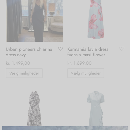
Mulighedern
Mulighederne
kan
kan
vælges
vælges
på
på
varesiden
varesiden
Urban pioneers chiarina
Karmamia layla dress
dress navy
fuchsia maxi flower
kr.
1.499,00
kr.
1.699,00
Dette
Dette
Vælg muligheder
Vælg muligheder
vare
vare
har
har
flere
flere
varianter.
varianter.
Mulighederne
Mulighedern
kan
kan
vælges
vælges