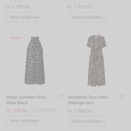
kr.
1.799,00
kr.
1.799,00
Dette
Dette
Vælg muligheder
Vælg muligheder
vare
vare
har
har
flere
flere
RABAT
varianter.
varianter.
Mulighederne
Mulighedern
kan
kan
vælges
vælges
på
på
varesiden
varesiden
Urban pioneers diva
Karmamia faye dress
dress black
melange noir
kr.
959,40
kr.
1.599,00
kr.
1.799,00
Dette
Dette
Vælg muligheder
Vælg muligheder
vare
vare