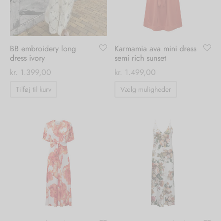
vælges
vælges
på
på
varesiden
varesiden
BB embroidery long
Karmamia ava mini dress
dress ivory
semi rich sunset
kr.
1.399,00
kr.
1.499,00
Dette
Tilføj til kurv
Vælg muligheder
vare
har
flere
varianter.
Mulighedern
kan
vælges
på
varesiden