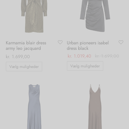
kan
kan
vælges
vælges
på
på
varesiden
varesiden
Karmamia blair dress
Urban pioneers isabel
army leo jacquard
dress black
kr.
1.019,40
kr.
1.699,00
kr.
1.699,00
Dette
Dette
Vælg muligheder
Vælg muligheder
vare
vare
har
har
flere
flere
varianter.
varianter.
Mulighedern
Mulighederne
kan
kan
vælges
vælges
på
på