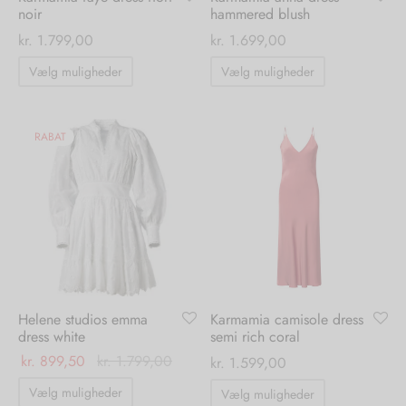
noir
hammered blush
kr.
1.799,00
kr.
1.699,00
Dette
Dette
Vælg muligheder
Vælg muligheder
vare
vare
har
har
flere
flere
RABAT
varianter.
varianter.
Mulighederne
Mulighedern
kan
kan
vælges
vælges
på
på
varesiden
varesiden
Helene studios emma
Karmamia camisole dress
dress white
semi rich coral
kr.
899,50
kr.
1.799,00
kr.
1.599,00
Dette
Dette
Vælg muligheder
Vælg muligheder