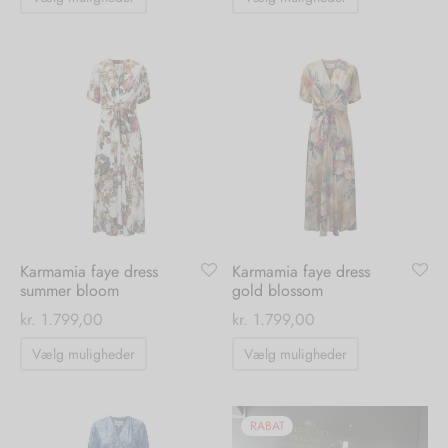
vare
vare
har
har
flere
flere
varianter.
varianter.
Mulighederne
Mulighedern
kan
kan
vælges
vælges
på
på
varesiden
varesiden
Karmamia faye dress
Karmamia faye dress
summer bloom
gold blossom
kr.
1.799,00
kr.
1.799,00
Dette
Dette
Vælg muligheder
Vælg muligheder
vare
vare
har
har
flere
flere
RABAT