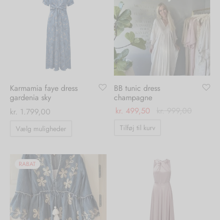
varianter.
varianter.
Mulighederne
Mulighedern
kan
kan
vælges
vælges
på
på
varesiden
varesiden
Karmamia faye dress
BB tunic dress
gardenia sky
champagne
kr.
499,50
kr.
999,00
kr.
1.799,00
Dette
Tilføj til kurv
Vælg muligheder
vare
har
flere
RABAT
varianter.
Mulighederne
kan
vælges