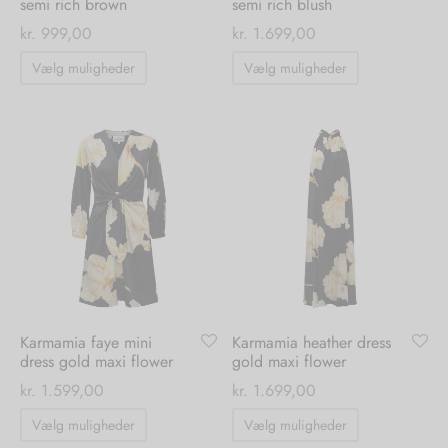
semi rich brown
semi rich blush
kr.
999,00
kr.
1.699,00
Dette
Dette
Vælg muligheder
Vælg muligheder
vare
vare
har
har
flere
flere
varianter.
varianter.
Mulighederne
Mulighedern
kan
kan
vælges
vælges
på
på
varesiden
varesiden
Karmamia faye mini
Karmamia heather dress
dress gold maxi flower
gold maxi flower
kr.
1.599,00
kr.
1.699,00
Dette
Dette
Vælg muligheder
Vælg muligheder
vare
vare