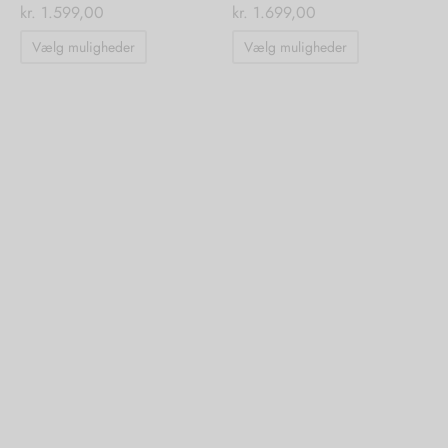
kr.
1.599,00
kr.
1.699,00
Dette
Dette
Vælg muligheder
Vælg muligheder
vare
vare
har
har
flere
flere
varianter.
varianter.
Mulighederne
Mulighedern
kan
kan
vælges
vælges
på
på
varesiden
varesiden