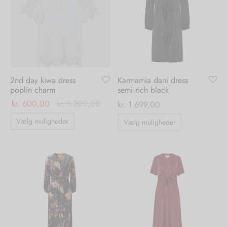
Mulighederne
Mulighedern
kan
kan
vælges
vælges
på
på
varesiden
varesiden
2nd day kiwa dress
Karmamia dani dress
poplin charm
semi rich black
kr.
600,00
kr.
1.200,00
kr.
1.699,00
Dette
Dette
Vælg muligheder
Vælg muligheder
vare
vare
har
har
flere
flere
varianter.
varianter.
Mulighederne
Mulighedern
kan
kan
vælges
vælges
på
på