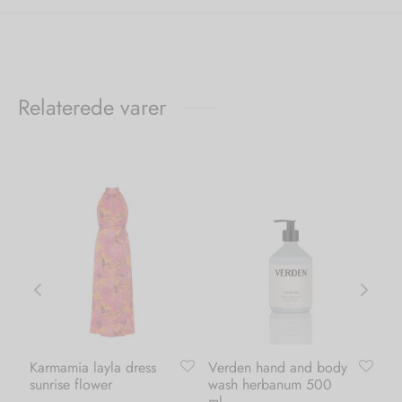
Relaterede varer
Karmamia layla dress
Verden hand and body
Ka
sunrise flower
wash herbanum 500
pa
ml
ma