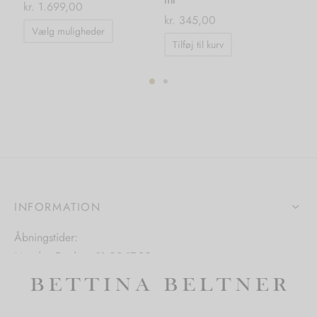
kr.
1.699,00
kr.
345,00
kr.
Dette
Vælg muligheder
vare
Tilføj til kurv
har
flere
varianter.
Mulighederne
kan
vælges
på
varesiden
INFORMATION
Åbningstider:
Mandag-Fredag: 11.00-17.30
Lørdag: 11.00-15.00