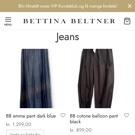
Bliv tilmeldt vores VIP Kundeklub og få mange fordele!
MENU
Jeans
Back
Back
Back
Back
NDS
/ STYLES
 / STØVLER
ESSORIES
 DAY
re
er
uche
r
aler
BB emma pant dark blue
BB cotone balloon pant
edragt
ter
ker
black
kr.
1.299,00
kr.
899,00
Dette
nhagen Muse
er
er
r
Vælg muligheder