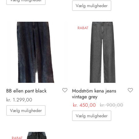
Dette
vare
Vælg muligheder
vare
har
nhagen Shoes
igans
læder
har
flere
flere
RABAT
ne Studios
er
varianter.
varianter.
Mulighederne
ie
Mulighedern
kan
kan
vælges
amia
r
vælges
på
på
varesiden
eloo
varesiden
té Essentiel
uits
BB ellen pant black
Modström kena jeans
vintage grey
kr.
1.299,00
kr.
450,00
kr.
900,00
noer
Dette
Vælg muligheder
Dette
vare
Vælg muligheder
o
r
vare
har
har
flere
 Cruz
rdele
flere
RABAT