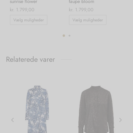
sunrise flower
taupe bloom
se
kr.
1.799,00
kr.
1.799,00
kr.
Dette
Dette
Vælg muligheder
Vælg muligheder
vare
vare
har
har
flere
flere
ter.
varianter.
varianter.
hederne
Mulighederne
Mulighedern
Relaterede varer
kan
kan
s
vælges
vælges
på
på
iden
varesiden
varesiden