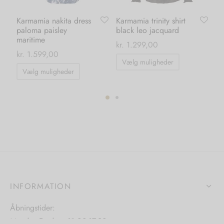
Karmamia nakita dress
Karmamia trinity shirt
Ka
paloma paisley
black leo jacquard
wh
maritime
kr.
1.299,00
kr.
kr.
1.599,00
Dette
Vælg muligheder
Dette
vare
Vælg muligheder
vare
har
har
flere
flere
varianter.
ter.
varianter.
Mulighedern
hederne
Mulighederne
kan
kan
vælges
s
vælges
på
på
varesiden
INFORMATION
iden
varesiden
Åbningstider:
Mandag-Fredag: 11.00-17.30