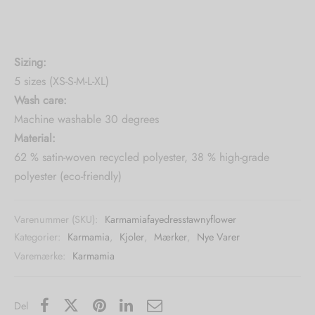
Sizing:
5 sizes (XS-S-M-L-XL)
Wash care:
Machine washable 30 degrees
Material:
62 % satin-woven recycled polyester, 38 % high-grade
polyester (eco-friendly)
Varenummer (SKU):
Karmamiafayedresstawnyflower
Kategorier:
Karmamia
,
Kjoler
,
Mærker
,
Nye Varer
Varemærke:
Karmamia
Del