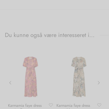
Du kunne også være interesseret i…
Karmamia faye dress
Karmamia faye dress
Ka