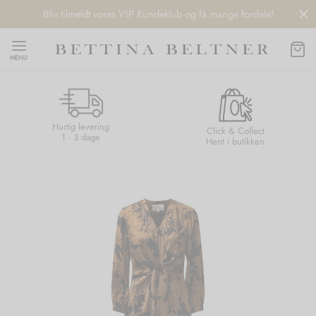
Bliv tilmeldt vores VIP Kundeklub og få mange fordele!
MENU
Hurtig levering
Back
Back
Back
Back
Click & Collect
1 - 3 dage
Hent i butikken
NDS
/ STYLES
 / STØVLER
ESSORIES
 DAY
re
er
uche
r
aler
edragt
ter
ker
nhagen Muse
er
er
r