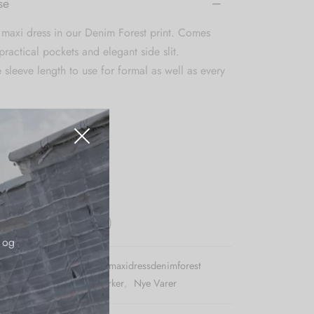
se
maxi dress in our Denim Forest print. Comes
 practical pockets and elegant side slit.
 sleeve length to use for formal as well as every
L (size guide)
:
ashable 30 degrees
n terylene (eco-friendly)
 og
r (SKU):
Karmamianakitamaxidressdenimforest
:
Karmamia
,
Kjoler
,
Mærker
,
Nye Varer