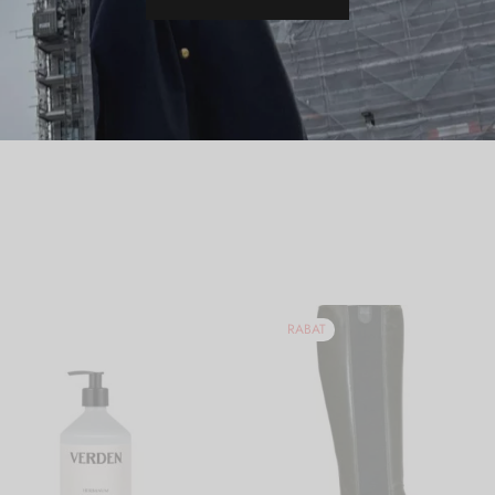
Del
RABAT