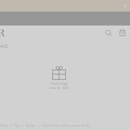
SALE
Gratis fragt
over kr. 500
Shop
/
Tøj
/
Kjoler
/
Karmamia nakita maxi dress