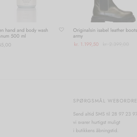
en hand and body wash
Originalsin isabel leather boots
anum 500 ml
army
kr.
1.199,50
kr.
2.399,00
5,00
Dette
Vælg muligheder
 til kurv
vare
har
flere
varianter.
Mulighederne
SPØRGSMÅL WEBORDR
kan
vælges
Send altid SMS til 28 97 23 9
på
vi svarer hurtigst muligt
varesiden
i butikkens åbningstid.