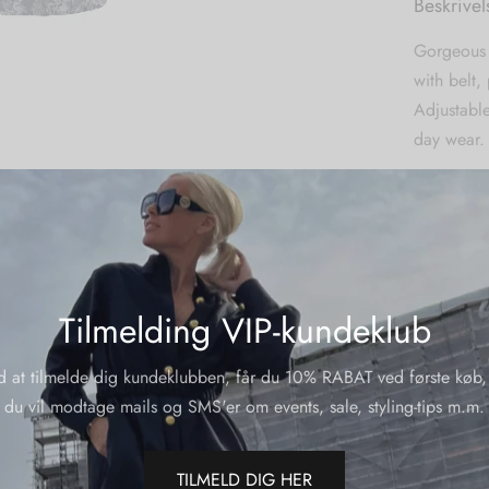
Beskrivel
Gorgeous 
with belt,
Adjustable
day wear.
Sizing:
XS-S-M-L-X
Wash care
Machine w
Material:
Tilmelding VIP-kundeklub
100 % sati
d at tilmelde dig kundeklubben, får du 10% RABAT ved første køb,
du vil modtage mails og SMS'er om events, sale, styling-tips m.m.
Varenumme
Kategorier
TILMELD DIG HER