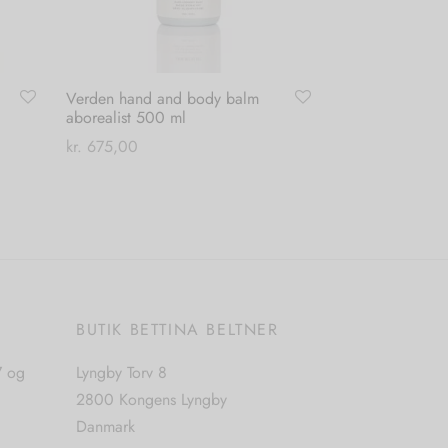
Verden hand and body balm
aborealist 500 ml
kr.
675,00
Tilføj til kurv
E
BUTIK BETTINA BELTNER
7 og
Lyngby Torv 8
2800 Kongens Lyngby
Danmark