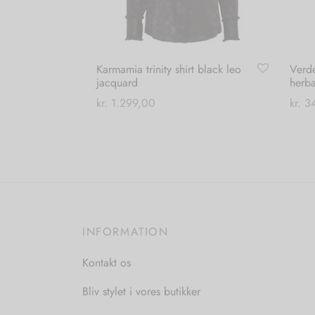
Karmamia trinity shirt black leo
Verd
jacquard
herb
kr.
1.299,00
kr.
34
Dette
Vælg muligheder
Tilføj
vare
har
flere
varianter.
Mulighederne
INFORMATION
kan
vælges
Kontakt os
på
Bliv stylet i vores butikker
varesiden