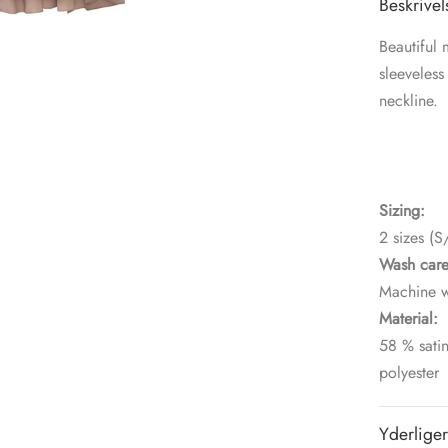
Beskrivel
Beautiful 
sleeveless
neckline.
Sizing:
2 sizes (
Wash care
Machine w
Material:
58 % sati
polyester
Yderliger