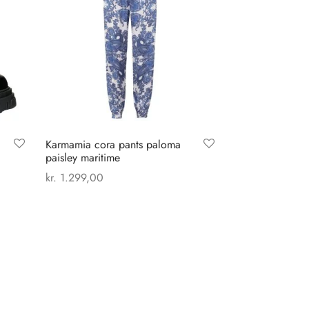
Karmamia cora pants paloma
paisley maritime
kr.
1.299,00
Dette
Vælg muligheder
vare
har
flere
varianter.
Mulighederne
kan