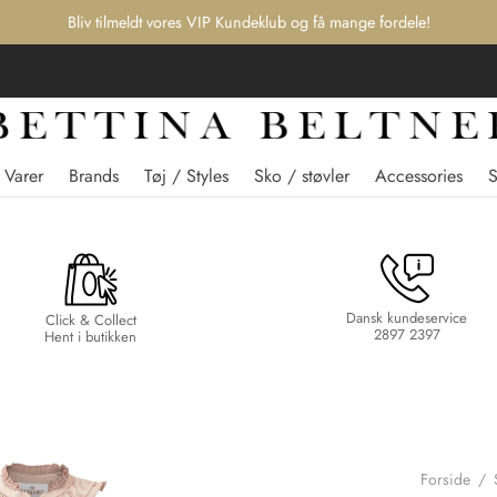
Bliv tilmeldt vores VIP Kundeklub og få mange fordele!
 Varer
Brands
Tøj / Styles
Sko / støvler
Accessories
Dansk kundeservice
Click & Collect
2897 2397
Hent i butikken
Forside
/