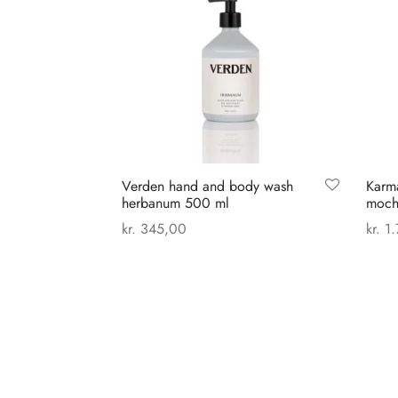
Verden hand and body wash
Karma
herbanum 500 ml
moch
kr.
345,00
kr.
1.
Tilføj til kurv
Vælg