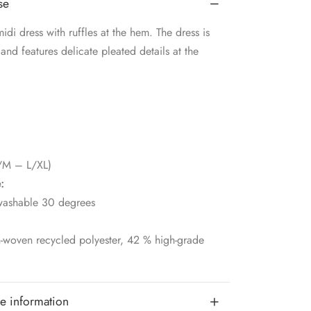
se
midi dress with ruffles at the hem. The dress is
 and features delicate pleated details at the
S/M – L/XL)
:
ashable 30 degrees
n-woven recycled polyester, 42 % high-grade
e information