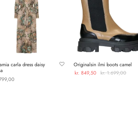
mia carla dress daisy
Originalsin ilmi boots camel
a
kr.
849,50
kr.
1.699,00
799,00
Dette
Vælg muligheder
Dette
 muligheder
vare
vare
har
har
flere
flere
varianter.
varianter.
Mulighederne
Mulighederne
kan
kan