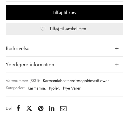
Tilføj til kurv
Tilføj til ønskelisten
Beskrivelse
Yderligere information
Varenummer (SKU):
Karmamiaheatherdressgoldmaxiflower
Kategorier:
Karmamia
,
Kjoler
,
Nye Varer
Del