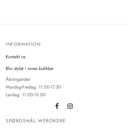
flere
varianter.
varianter.
Mulighederne
Mulighedern
kan
kan
vælges
vælges
på
på
varesiden
INFORMATION
varesiden
Kontakt os
Bliv stylet i vores butikker
Åbningstider:
Mandag-Fredag: 11.00-17.30
Lørdag: 11.00-15.00
SPØRGSMÅL WEBORDRE