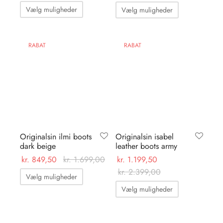
Dette
Dette
Vælg muligheder
Vælg muligheder
vare
vare
har
har
flere
flere
RABAT
RABAT
varianter.
varianter.
Mulighederne
Mulighedern
kan
kan
vælges
vælges
på
på
varesiden
varesiden
Originalsin ilmi boots
Originalsin isabel
dark beige
leather boots army
kr.
849,50
kr.
1.699,00
kr.
1.199,50
Dette
kr.
2.399,00
Vælg muligheder
Dette
vare
Vælg muligheder
vare
har
har
flere