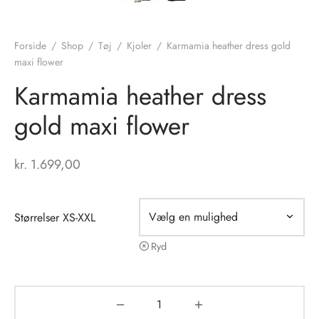
Forside
/
Shop
/
Tøj
/
Kjoler
/
Karmamia heather dress gold
maxi flower
Karmamia heather dress
gold maxi flower
kr.
1.699,00
Størrelser XS-XXL
Ryd