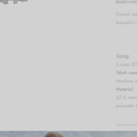
Beskrivel
Formal max
beautiful 
Sizing:
5 sizes (X
Wash care
Machine w
Material:
62 % sati
polyester 
Varenumme
Kategorier