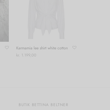
varesiden
Karmamia lee shirt white cotton
kr.
1.199,00
Dette
Vælg muligheder
vare
har
flere
varianter.
Mulighederne
kan
E
BUTIK BETTINA BELTNER
vælges