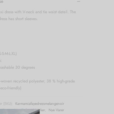
se
i dress with V-neck and tie waist detail. The
dress has short sleeves.
S-S-M-L-XL)
:
ashable 30 degrees
n-woven recycled polyester, 38 % high-grade
(eco-friendly)
r (SKU):
Karmamiafayedressmelangenoir
:
Karmamia
,
Kjoler
,
Mærker
,
Nye Varer