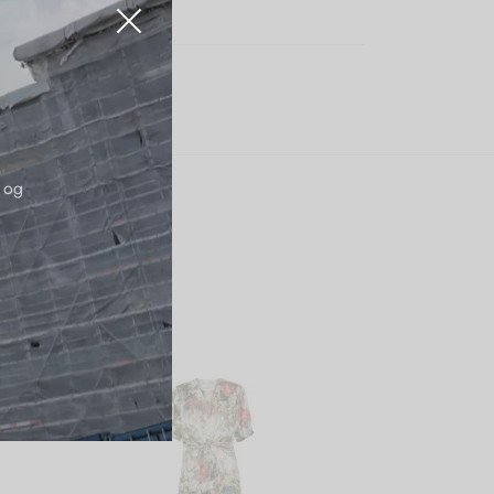
e:
Karmamia
 og