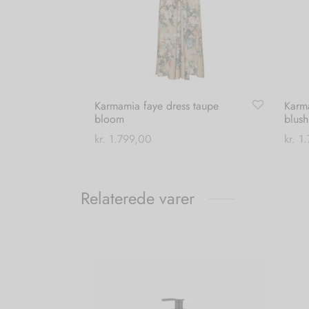
Karmamia faye dress taupe
Karma
bloom
blush
kr.
1.799,00
kr.
1.
Dette
Vælg muligheder
Vælg
vare
har
Relaterede varer
flere
varianter.
Mulighederne
kan
vælges
på