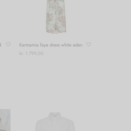
d
Karmamia faye dress white eden
kr.
1.799,00
Dette
Vælg muligheder
vare
har
flere
varianter.
Mulighederne
kan
vælges
på