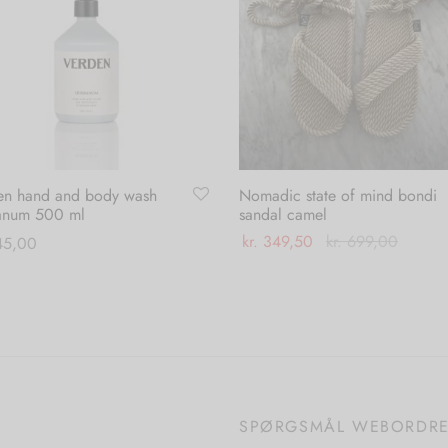
varesiden
varesiden
en hand and body wash
Nomadic state of mind bondi
anum 500 ml
sandal camel
kr.
349,50
kr.
699,00
5,00
Dette
Vælg muligheder
 til kurv
vare
har
flere
varianter.
Mulighederne
SPØRGSMÅL WEBORDR
kan