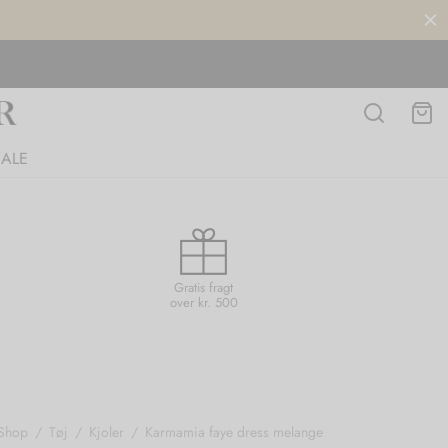
SALE
Gratis fragt
over kr. 500
Shop
/
Tøj
/
Kjoler
/
Karmamia faye dress melange