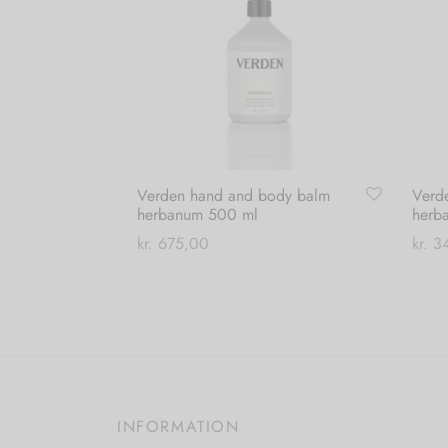
varesiden
Verden hand and body balm
Verd
herbanum 500 ml
herb
kr.
675,00
kr.
34
Tilføj til kurv
Tilføj
INFORMATION