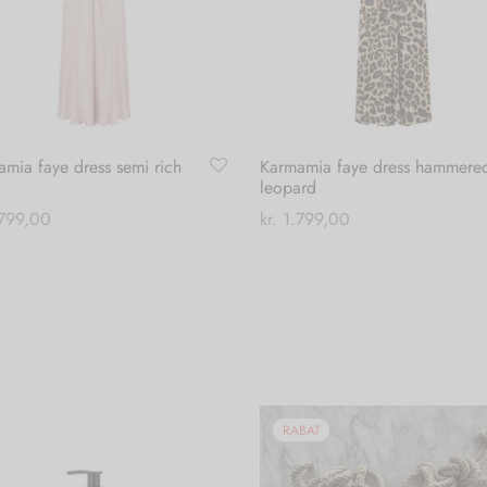
mia faye dress semi rich
Karmamia faye dress hammere
leopard
799,00
kr.
1.799,00
Dette
Dette
 muligheder
Vælg muligheder
vare
vare
har
har
flere
flere
varianter.
varianter.
Mulighederne
Mulighederne
kan
kan
RABAT
vælges
vælges
på
på