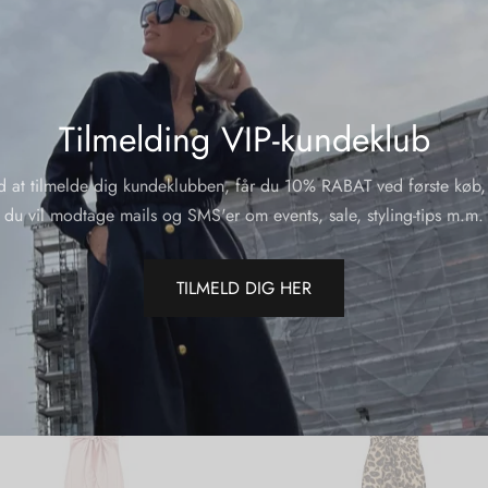
Varemærk
Del
Tilmelding VIP-kundeklub
d at tilmelde dig kundeklubben, får du 10% RABAT ved første køb,
du vil modtage mails og SMS'er om events, sale, styling-tips m.m.
t i…
TILMELD DIG HER