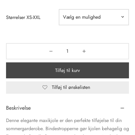
tröm
s
Størrelser XS-XXL
nalsin
ter
numb
 Biz Copenhagen
shirts
Tilføj til kurv
e Schnoor
e
es from the atelier
ts
Tilføj til ønskelisten
-50%
n Pioneers
Beskrivelse
Denne elegante maxikjole er den perfekte tilføjelse til din
sommergarderobe. Bindestropperne gør kjolen behagelig og