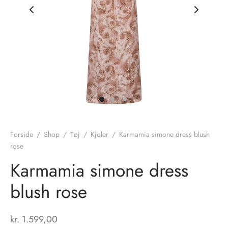
nhagen Shoes
igans
læder
ne Studios
er
ie
amia
r
eloo
Forside
/
Shop
/
Tøj
/
Kjoler
/
Karmamia simone dress blush
rose
té Essentiel
uits
Karmamia simone dress
noer
blush rose
o
r
kr.
1.599,00
 Cruz
rdele