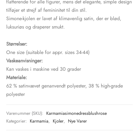
flatterende for alle figurer, mens det elegante, simple design
tilføjer et strejf af femininitet til din stil.
Simone-kjolen er lavet af klimavenlig satin, der er blød,
luksuriøs og draperer smukt.
Størrelser:
One size (suitable for appr. sizes 34-44)
Vaskeanvisninger:
Kan vaskes i maskine ved 30 grader
Materiale:
62 % satinvævet genanvendt polyester, 38 % high-grade
polyester
Varenummer (SKU):
Karmamiasimonedressblushrose
Kategorier:
Karmamia
,
Kjoler
,
Nye Varer