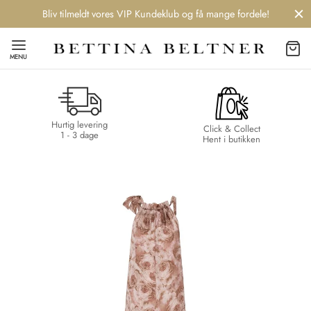
Bliv tilmeldt vores VIP Kundeklub og få mange fordele!
MENU
Hurtig levering
Back
Back
Back
Back
Click & Collect
1 - 3 dage
Hent i butikken
NDS
/ STYLES
 / STØVLER
ESSORIES
 DAY
re
er
uche
r
aler
edragt
ter
ker
nhagen Muse
er
er
r