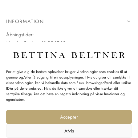
INFORMATION
Åbningstider:
Mandag-Fredag: 11.00-17.30
Lørdag: 11.00-15.00
For at give dig de bedste oplevelser bruger vi teknologier som cookies til at
gemme og/eller få adgang til enhedsoplysninger. Hvis du giver dit samtykke til
SPØRGSMÅL WEBORDRE
disse teknologier, kan vi behandle data som f.eks. browsingadfærd eller unikke
ID'er på dette websted. Hvis du ikke giver dit samtykke eller trækker dit
BUTIK BETTINA BELTNER
samtykke tilbage, kan det have en negativ indvirkning på visse funktioner og
egenskaber.
Accepter
Afvis
Returnering