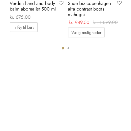
Verden hand and body
Shoe biz copenhagen
Ka
balm aborealist 500 ml
alfa contrast boots
dr
mahogni
ma
kr.
675,00
0
kr.
949,50
kr.
1.899,00
kr.
Tilføj til kurv
Dette
Vælg muligheder
vare
har
flere
ter.
varianter.
hederne
Mulighedern
kan
s
vælges
på
iden
varesiden