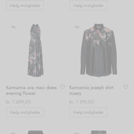
Dette
Dette
Vælg muligheder
Vælg muligheder
vare
vare
nhagen Shoes
igans
læder
har
har
flere
flere
Ny
Ny
ne Studios
er
varianter.
varianter.
ie
Mulighederne
Mulighedern
kan
kan
amia
r
vælges
vælges
på
på
eloo
varesiden
varesiden
té Essentiel
uits
Karmamia ava maxi dress
Karmamia joseph shirt
evening flower
rosery
kr.
1.699,00
kr.
1.199,00
noer
Dette
Dette
Vælg muligheder
Vælg muligheder
o
r
vare
vare
har
har
 Cruz
rdele
flere
flere
Ny
Ny