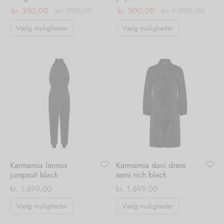
kr.
350,00
kr.
700,00
kr.
500,00
kr.
1.000,00
Dette
Dette
Vælg muligheder
Vælg muligheder
vare
vare
har
har
flere
flere
varianter.
varianter.
Mulighederne
Mulighedern
kan
kan
vælges
vælges
på
på
varesiden
varesiden
Karmamia lennox
Karmamia dani dress
jumpsuit black
semi rich black
kr.
1.699,00
kr.
1.699,00
Dette
Dette
Vælg muligheder
Vælg muligheder
vare
vare