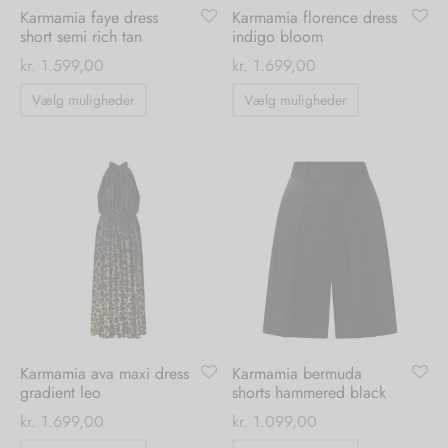
Karmamia faye dress
Karmamia florence dress
short semi rich tan
indigo bloom
kr.
1.599,00
kr.
1.699,00
Dette
Dette
Vælg muligheder
Vælg muligheder
vare
vare
har
har
flere
flere
varianter.
varianter.
Mulighederne
Mulighedern
kan
kan
vælges
vælges
på
på
varesiden
varesiden
Karmamia ava maxi dress
Karmamia bermuda
gradient leo
shorts hammered black
kr.
1.699,00
kr.
1.099,00
Dette
Dette