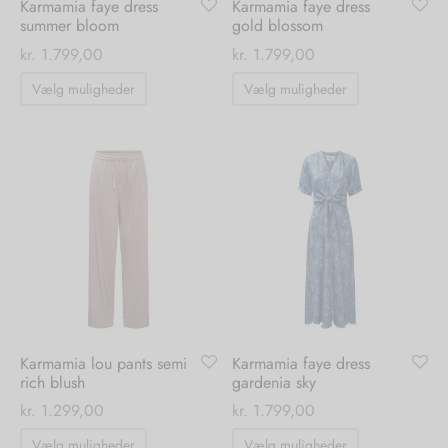
Karmamia faye dress
Karmamia faye dress
summer bloom
gold blossom
kr.
1.799,00
kr.
1.799,00
Dette
Dette
Vælg muligheder
Vælg muligheder
vare
vare
har
har
flere
flere
varianter.
varianter.
Mulighederne
Mulighedern
kan
kan
vælges
vælges
på
på
varesiden
varesiden
Karmamia lou pants semi
Karmamia faye dress
Tilmelding VIP-
rich blush
gardenia sky
kr.
1.299,00
kr.
1.799,00
kundeklub
Dette
Dette
Vælg muligheder
Vælg muligheder