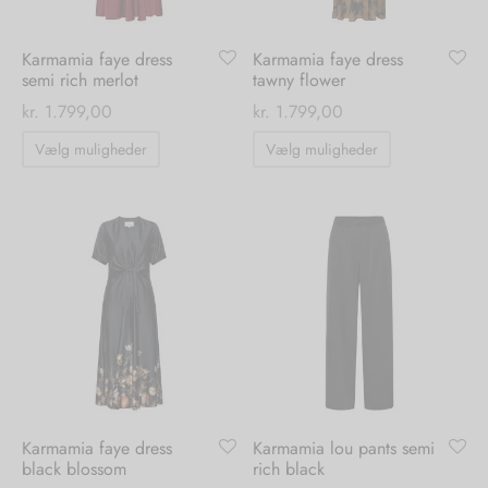
varesiden
varesiden
Karmamia faye dress
Karmamia faye dress
semi rich merlot
tawny flower
kr.
1.799,00
kr.
1.799,00
Dette
Dette
Vælg muligheder
Vælg muligheder
vare
vare
har
har
flere
flere
varianter.
varianter.
Mulighederne
Mulighedern
kan
kan
vælges
vælges
på
på
varesiden
varesiden
Karmamia faye dress
Karmamia lou pants semi
black blossom
rich black