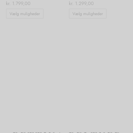
kr.
1.799,00
kr.
1.299,00
Dette
Dette
Vælg muligheder
Vælg muligheder
vare
vare
har
har
flere
flere
varianter.
varianter.
Mulighederne
Mulighedern
kan
kan
vælges
vælges
på
på
varesiden
varesiden