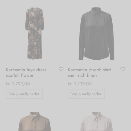
har
har
flere
flere
varianter.
varianter.
Mulighederne
Mulighedern
kan
kan
vælges
vælges
på
på
varesiden
varesiden
Karmamia faye dress
Karmamia joseph shirt
scarlett flower
semi rich black
kr.
1.799,00
kr.
1.199,00
Dette
Dette
Vælg muligheder
Vælg muligheder
vare
vare
har
har
flere
flere
varianter.
varianter.
Mulighederne
Mulighedern