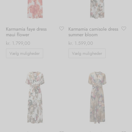
vælges
vælges
på
på
varesiden
varesiden
Karmamia faye dress
Karmamia camisole dress
maui flower
summer bloom
kr.
1.799,00
kr.
1.599,00
Dette
Dette
Vælg muligheder
Vælg muligheder
vare
vare
har
har
flere
flere
varianter.
varianter.
Mulighederne
Mulighedern
kan
kan
vælges
vælges
på
på
varesiden
varesiden