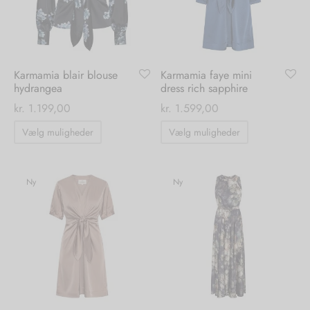
vælges
vælges
på
på
varesiden
varesiden
Karmamia blair blouse
Karmamia faye mini
hydrangea
dress rich sapphire
kr.
1.199,00
kr.
1.599,00
Dette
Dette
Vælg muligheder
Vælg muligheder
vare
vare
har
har
flere
flere
Ny
Ny
varianter.
varianter.
Mulighederne
Mulighedern
kan
kan
vælges
vælges
på
på
varesiden
varesiden