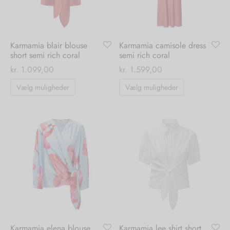
på
på
varesiden
varesiden
Karmamia blair blouse
Karmamia camisole dress
short semi rich coral
semi rich coral
kr.
1.099,00
kr.
1.599,00
Dette
Dette
Vælg muligheder
Vælg muligheder
vare
vare
har
har
flere
flere
varianter.
varianter.
Mulighederne
Mulighedern
kan
kan
vælges
vælges
på
på
varesiden
varesiden
Karmamia elena blouse
Karmamia lee shirt short