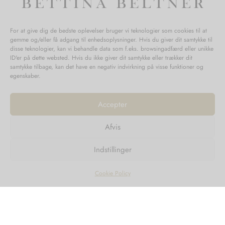
For at give dig de bedste oplevelser bruger vi teknologier som cookies til at
gemme og/eller få adgang til enhedsoplysninger. Hvis du giver dit samtykke til
disse teknologier, kan vi behandle data som f.eks. browsingadfærd eller unikke
ID'er på dette websted. Hvis du ikke giver dit samtykke eller trækker dit
samtykke tilbage, kan det have en negativ indvirkning på visse funktioner og
egenskaber.
Accepter
Afvis
1
2
3
4
5
Næste →
Indstillinger
Cookie Policy