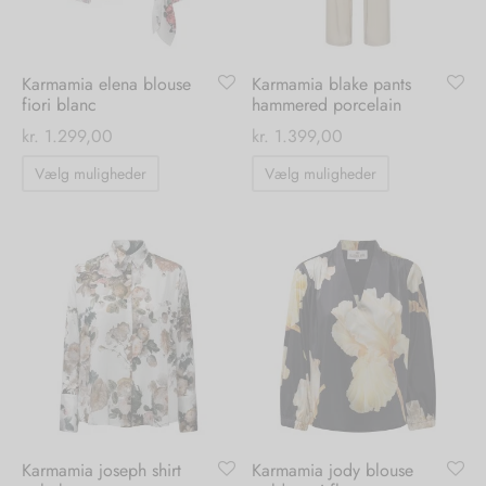
på
på
varesiden
varesiden
Karmamia elena blouse
Karmamia blake pants
fiori blanc
hammered porcelain
kr.
1.299,00
kr.
1.399,00
Dette
Dette
Vælg muligheder
Vælg muligheder
vare
vare
har
har
flere
flere
varianter.
varianter.
Mulighederne
Mulighedern
kan
kan
vælges
vælges
på
på
varesiden
varesiden
Karmamia joseph shirt
Karmamia jody blouse