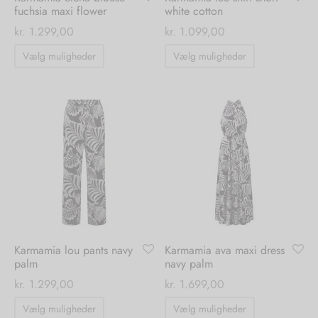
fuchsia maxi flower
white cotton
kr.
1.299,00
kr.
1.099,00
Dette
Dette
Vælg muligheder
Vælg muligheder
vare
vare
har
har
flere
flere
varianter.
varianter.
Mulighederne
Mulighedern
kan
kan
vælges
vælges
på
på
varesiden
varesiden
Karmamia lou pants navy
Karmamia ava maxi dress
palm
navy palm
kr.
1.299,00
kr.
1.699,00
Dette
Dette
Vælg muligheder
Vælg muligheder