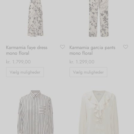
Mulighederne
Mulighedern
kan
kan
vælges
vælges
på
på
varesiden
varesiden
Karmamia faye dress
Karmamia garcia pants
mono floral
mono floral
kr.
1.799,00
kr.
1.299,00
Dette
Dette
Vælg muligheder
Vælg muligheder
vare
vare
har
har
flere
flere
varianter.
varianter.
Mulighederne
Mulighedern
kan
kan
vælges
vælges
på
på