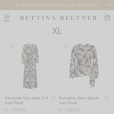
Bliv tilmeldt vores VIP Kundeklub og få mange fordele!
MENU
XL
Ny
Ny
Back
Back
Back
Back
NDS
/ STYLES
 / STØVLER
ESSORIES
 DAY
re
er
uche
r
aler
Karmamia faye dress 3/4
Karmamia elena blouse
edragt
ter
ker
maxi floral
maxi floral
kr.
1.799,00
kr.
1.299,00
nhagen Muse
er
er
r