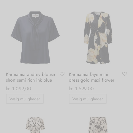
har
har
flere
flere
varianter.
varianter.
Mulighederne
Mulighedern
kan
kan
vælges
vælges
på
på
varesiden
varesiden
Karmamia audrey blouse
Karmamia faye mini
short semi rich ink blue
dress gold maxi flower
kr.
1.099,00
kr.
1.599,00
Dette
Dette
Vælg muligheder
Vælg muligheder
vare
vare
har
har
flere
flere
varianter.
varianter.