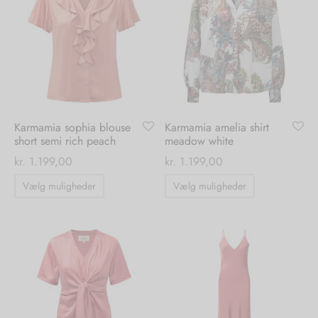
varianter.
varianter.
Mulighederne
Mulighedern
kan
kan
vælges
vælges
på
på
varesiden
varesiden
Karmamia sophia blouse
Karmamia amelia shirt
short semi rich peach
meadow white
kr.
1.199,00
kr.
1.199,00
Dette
Dette
Vælg muligheder
Vælg muligheder
vare
vare
har
har
flere
flere
varianter.
varianter.
Mulighederne
Mulighedern
kan
kan
vælges
vælges