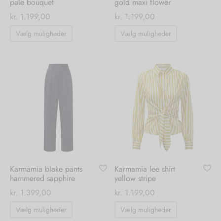
pale bouquet
gold maxi flower
kr.
1.199,00
kr.
1.199,00
Dette
Dette
Vælg muligheder
Vælg muligheder
vare
vare
har
har
flere
flere
varianter.
varianter.
Mulighederne
Mulighedern
kan
kan
vælges
vælges
på
på
varesiden
varesiden
Karmamia blake pants
Karmamia lee shirt
hammered sapphire
yellow stripe
kr.
1.399,00
kr.
1.199,00
Dette
Dette
Vælg muligheder
Vælg muligheder
vare
vare