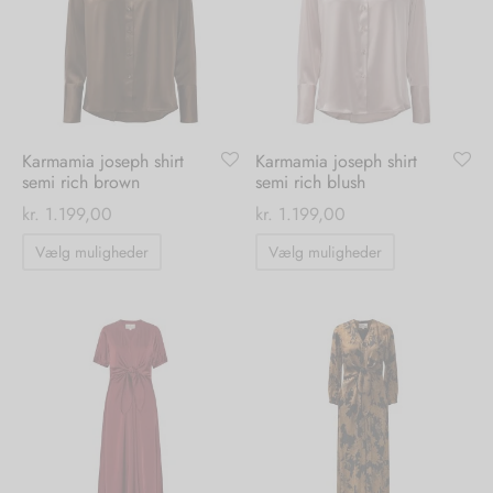
kan
kan
vælges
vælges
på
på
varesiden
varesiden
Karmamia joseph shirt
Karmamia joseph shirt
semi rich brown
semi rich blush
kr.
1.199,00
kr.
1.199,00
Dette
Dette
Vælg muligheder
Vælg muligheder
vare
vare
har
har
flere
flere
varianter.
varianter.
Mulighederne
Mulighedern
kan
kan
vælges
vælges
på
på