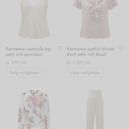
Mulighederne
Mulighedern
kan
kan
vælges
vælges
på
på
varesiden
varesiden
Karmamia camisole top
Karmamia sophia blouse
semi rich porcelain
short semi rich blush
kr.
999,00
kr.
1.199,00
Dette
Dette
Vælg muligheder
Vælg muligheder
vare
vare
har
har
flere
flere
varianter.
varianter.
Mulighederne
Mulighedern
kan
kan
vælges
vælges