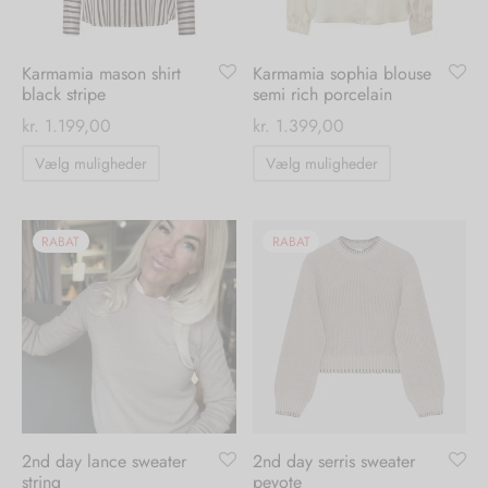
varesiden
varesiden
Karmamia mason shirt
Karmamia sophia blouse
black stripe
semi rich porcelain
kr.
1.199,00
kr.
1.399,00
Dette
Dette
Vælg muligheder
Vælg muligheder
vare
vare
har
har
flere
flere
RABAT
RABAT
varianter.
varianter.
Mulighederne
Mulighedern
kan
kan
vælges
vælges
på
på
varesiden
varesiden
2nd day lance sweater
2nd day serris sweater
string
peyote