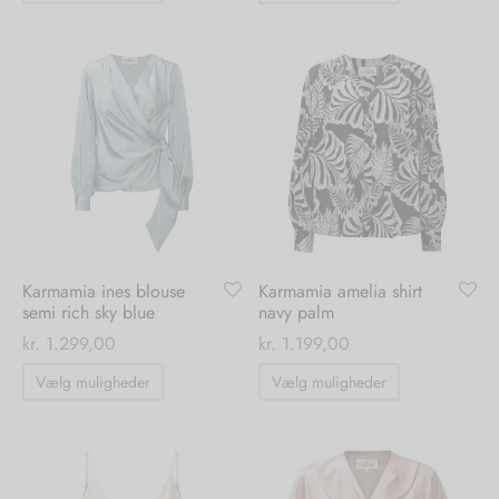
vare
vare
har
har
flere
flere
varianter.
varianter.
Mulighederne
Mulighedern
kan
kan
vælges
vælges
på
på
varesiden
varesiden
Karmamia ines blouse
Karmamia amelia shirt
semi rich sky blue
navy palm
kr.
1.299,00
kr.
1.199,00
Dette
Dette
Vælg muligheder
Vælg muligheder
vare
vare
har
har
flere
flere
varianter.
varianter.