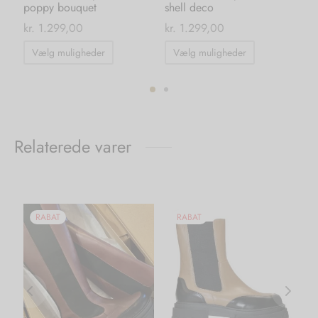
poppy bouquet
shell deco
na
kr.
1.299,00
kr.
1.299,00
kr.
Dette
Dette
Vælg muligheder
Vælg muligheder
vare
vare
har
har
flere
flere
ter.
varianter.
varianter.
hederne
Mulighederne
Mulighedern
Relaterede varer
kan
kan
s
vælges
vælges
på
på
iden
varesiden
varesiden
RABAT
RABAT