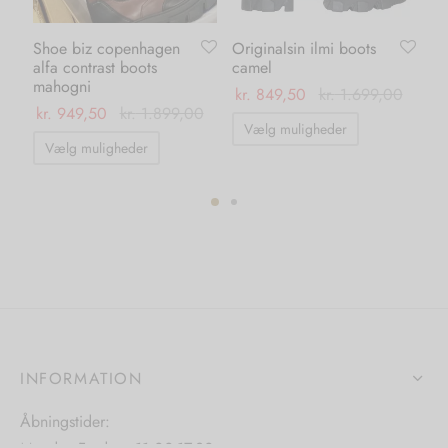
Shoe biz copenhagen
Originalsin ilmi boots
Ka
alfa contrast boots
camel
pa
mahogni
ma
kr.
849,50
kr.
1.699,00
kr.
949,50
kr.
1.899,00
kr.
Dette
Vælg muligheder
Dette
vare
Vælg muligheder
vare
har
har
flere
flere
varianter.
varianter.
Mulighedern
Mulighederne
kan
kan
vælges
vælges
på
på
varesiden
INFORMATION
varesiden
Åbningstider: