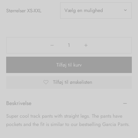
Størrelser XS-XXL
tröm
s
nalsin
ter
numb
 Biz Copenhagen
shirts
Tilføj til kurv
e Schnoor
e
Tilføj til ønskelisten
es from the atelier
ts
-50%
Beskrivelse
n Pioneers
Super cool track pants with straight legs. The pants have
pockets and the fit is similar to our bestselling Garcia Pants.