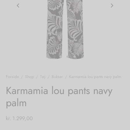
nhagen Shoes
igans
læder
ne Studios
er
ie
amia
r
eloo
Forside
/
Shop
/
Tøj
/
Bukser
/
Karmamia lou pants navy palm
té Essentiel
uits
Karmamia lou pants navy
palm
noer
o
r
kr.
1.299,00
 Cruz
rdele