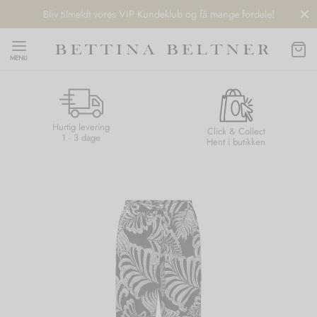
Bliv tilmeldt vores VIP Kundeklub og få mange fordele!
MENU
Hurtig levering
Back
Back
Back
Back
Click & Collect
1 - 3 dage
Hent i butikken
NDS
/ STYLES
 / STØVLER
ESSORIES
 DAY
re
er
uche
r
aler
edragt
ter
ker
nhagen Muse
er
er
r