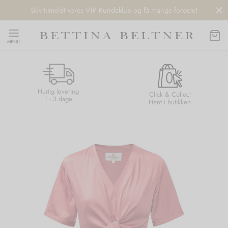
Bliv tilmeldt vores VIP Kundeklub og få mange fordele!
MENU
Hurtig levering
Back
Back
Back
Back
Click & Collect
1 - 3 dage
Hent i butikken
NDS
/ STYLES
 / STØVLER
ESSORIES
 DAY
re
er
uche
r
aler
edragt
ter
ker
nhagen Muse
er
er
r