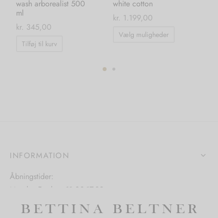
wash arborealist 500
white cotton
pa
ml
ma
kr.
1.199,00
kr.
345,00
kr.
Dette
Vælg muligheder
vare
Tilføj til kurv
har
flere
varianter.
ter.
Mulighedern
hederne
kan
vælges
s
på
varesiden
INFORMATION
iden
Åbningstider:
Mandag-Fredag: 11.00-17.30
Lørdag: 11.00-15.00