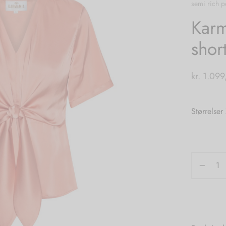
semi rich 
Karm
shor
kr.
1.099
Størrelser