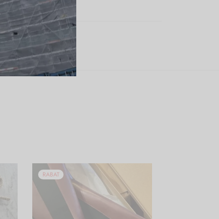
e:
Karmamia
RABAT