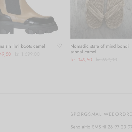
nalsin ilmi boots camel
Nomadic state of mind bondi
sandal camel
49,50
kr.
1.699,00
kr.
349,50
kr.
699,00
Dette
 muligheder
Dette
Vælg muligheder
vare
vare
har
har
flere
flere
varianter.
varianter.
Mulighederne
Mulighederne
kan
SPØRGSMÅL WEBORDR
kan
vælges
vælges
på
Send altid SMS til 28 97 23 9
på