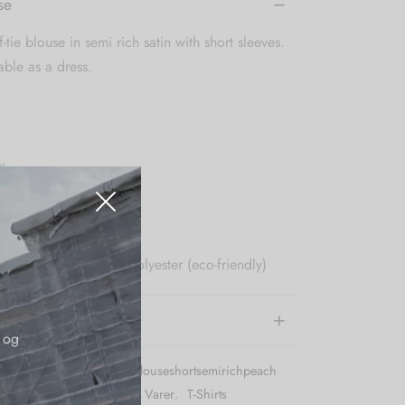
se
f-tie blouse in semi rich satin with short sleeves.
able as a dress.
:
ashable 30 degrees
etate, 25 % recycled polyester (eco-friendly)
e information
 og
r (SKU):
Karmamiablairblouseshortsemirichpeach
:
Bluser
,
Karmamia
,
Nye Varer
,
T-Shirts