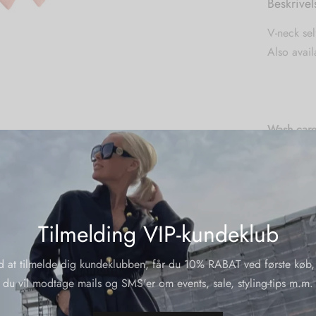
Beskrivel
V-neck sel
Also avail
Wash care
Machine w
Material:
75 % triac
Tilmelding VIP-kundeklub
Yderliger
d at tilmelde dig kundeklubben, får du 10% RABAT ved første køb,
du vil modtage mails og SMS'er om events, sale, styling-tips m.m.
Varenumme
Kategorier