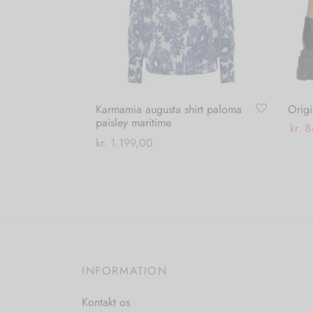
Karmamia augusta shirt paloma
Origi
paisley maritime
kr.
8
kr.
1.199,00
Vælg
Dette
Vælg muligheder
vare
har
flere
varianter.
Mulighederne
INFORMATION
kan
vælges
Kontakt os
på