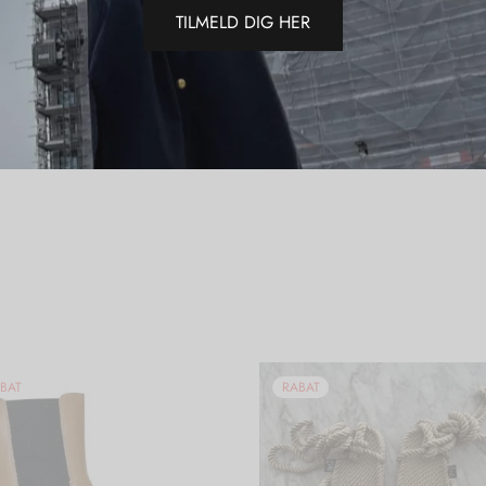
Varemærk
TILMELD DIG HER
Del
BAT
RABAT