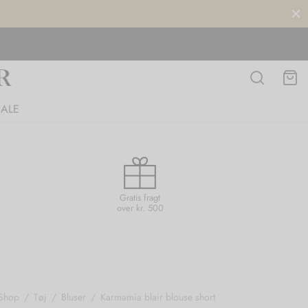
SALE
Gratis fragt
over kr. 500
Shop
/
Tøj
/
Bluser
/
Karmamia blair blouse short