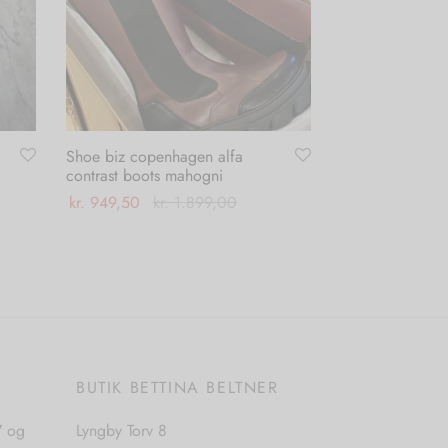
Shoe biz copenhagen alfa
contrast boots mahogni
kr.
949,50
kr.
1.899,00
Dette
Vælg muligheder
vare
har
flere
varianter.
Mulighederne
E
BUTIK BETTINA BELTNER
kan
vælges
7 og
Lyngby Torv 8
på