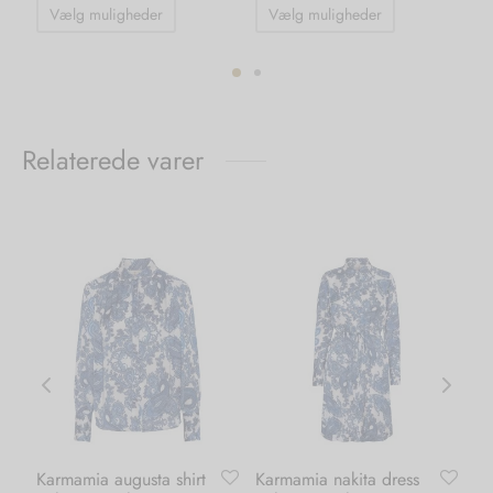
Dette
Dette
Vælg muligheder
Vælg muligheder
vare
vare
har
har
flere
flere
ter.
varianter.
varianter.
hederne
Mulighederne
Mulighedern
Relaterede varer
kan
kan
s
vælges
vælges
på
på
iden
varesiden
varesiden
Karmamia augusta shirt
Karmamia nakita dress
Li