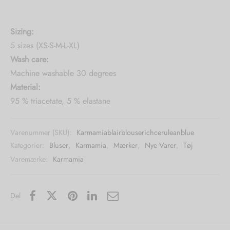
Sizing:
5 sizes (XS-S-M-L-XL)
Wash care:
Machine washable 30 degrees
Material:
95 % triacetate, 5 % elastane
Varenummer (SKU):
Karmamiablairblouserichceruleanblue
Kategorier:
Bluser
,
Karmamia
,
Mærker
,
Nye Varer
,
Tøj
Varemærke:
Karmamia
Del