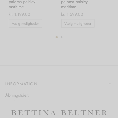
paloma paisley
paloma paisley
gr
maritime
maritime
kr
kr.
1.199,00
kr.
1.599,00
Dette
Dette
Vælg muligheder
Vælg muligheder
vare
vare
har
har
flere
flere
ter.
varianter.
varianter.
hederne
Mulighederne
Mulighedern
kan
kan
s
vælges
vælges
på
på
INFORMATION
iden
varesiden
varesiden
Åbningstider:
Mandag-Fredag: 11.00-17.30
Lørdag: 11.00-15.00