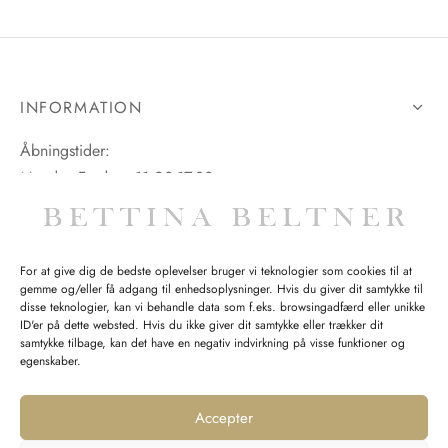
INFORMATION
Åbningstider:
Mandag-Fredag: 11.00-17.30
Lørdag: 11.00-15.00
For at give dig de bedste oplevelser bruger vi teknologier som cookies til at
gemme og/eller få adgang til enhedsoplysninger. Hvis du giver dit samtykke til
SPØRGSMÅL WEBORDRE
disse teknologier, kan vi behandle data som f.eks. browsingadfærd eller unikke
ID'er på dette websted. Hvis du ikke giver dit samtykke eller trækker dit
BUTIK BETTINA BELTNER
samtykke tilbage, kan det have en negativ indvirkning på visse funktioner og
egenskaber.
Accepter