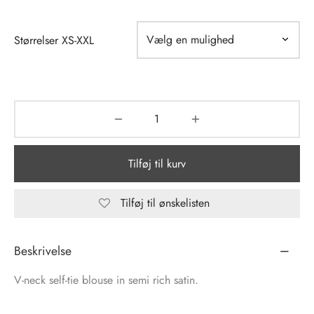
tröm
s
Størrelser XS-XXL
nalsin
ter
numb
 Biz Copenhagen
shirts
Tilføj til kurv
e Schnoor
e
es from the atelier
ts
Tilføj til ønskelisten
-50%
n Pioneers
Beskrivelse
V-neck self-tie blouse in semi rich satin.