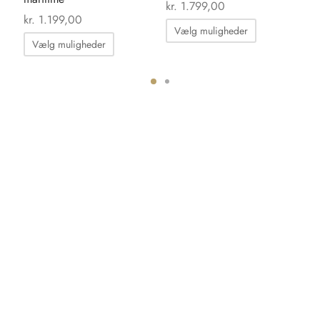
kr.
1.799,00
kr.
kr.
1.199,00
Dette
Vælg muligheder
Dette
vare
Vælg muligheder
vare
har
har
flere
flere
ter.
varianter.
varianter.
hederne
Mulighedern
Mulighederne
kan
kan
s
vælges
vælges
på
på
iden
varesiden
varesiden