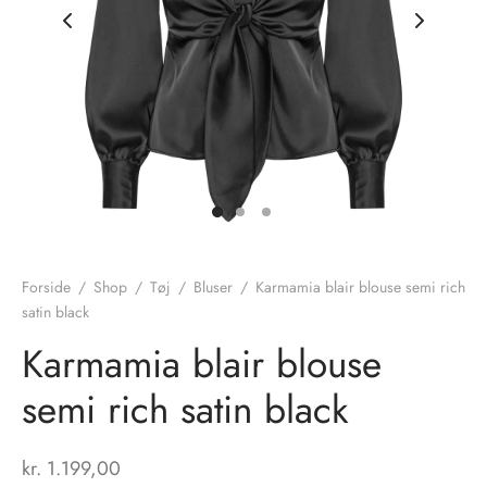
nhagen Shoes
igans
læder
ne Studios
er
ie
amia
r
eloo
Forside
/
Shop
/
Tøj
/
Bluser
/
Karmamia blair blouse semi rich
satin black
té Essentiel
uits
Karmamia blair blouse
noer
semi rich satin black
o
r
kr.
1.199,00
 Cruz
rdele