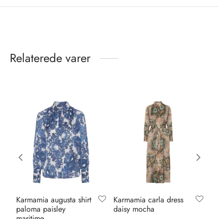
Relaterede varer
Karmamia augusta shirt
Karmamia carla dress
Ka
paloma paisley
daisy mocha
bl
maritime