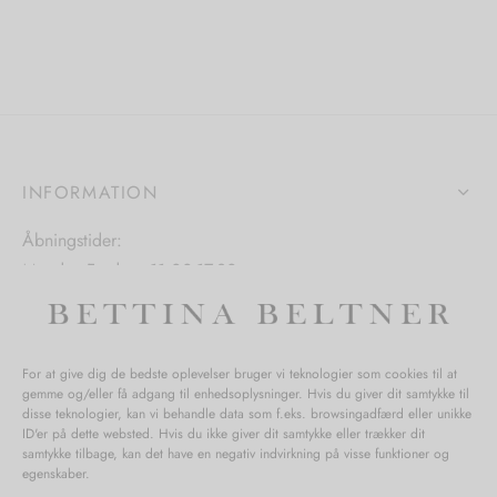
varianter.
varianter.
ter.
Mulighedern
Mulighederne
hederne
kan
kan
vælges
vælges
s
på
på
varesiden
varesiden
INFORMATION
iden
Åbningstider:
Mandag-Fredag: 11.00-17.30
Lørdag: 11.00-15.00
For at give dig de bedste oplevelser bruger vi teknologier som cookies til at
gemme og/eller få adgang til enhedsoplysninger. Hvis du giver dit samtykke til
SPØRGSMÅL WEBORDRE
disse teknologier, kan vi behandle data som f.eks. browsingadfærd eller unikke
ID'er på dette websted. Hvis du ikke giver dit samtykke eller trækker dit
BUTIK BETTINA BELTNER
samtykke tilbage, kan det have en negativ indvirkning på visse funktioner og
egenskaber.