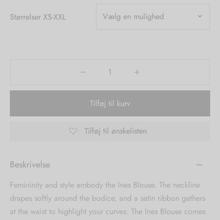
Størrelser XS-XXL
tröm
s
nalsin
ter
numb
 Biz Copenhagen
shirts
Tilføj til kurv
e Schnoor
e
Tilføj til ønskelisten
es from the atelier
ts
-50%
Beskrivelse
n Pioneers
Femininity and style embody the Ines Blouse. The neckline
drapes softly around the bodice, and a satin ribbon gathers
at the waist to highlight your curves. The Ines Blouse comes