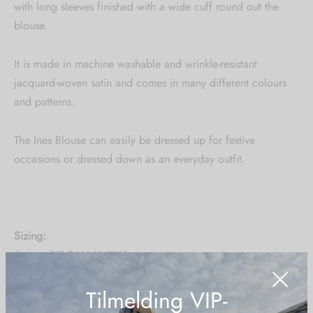
with long sleeves finished with a wide cuff round out the
blouse.
It is made in machine washable and wrinkle-resistant
jacquard-woven satin and comes in many different colours
and patterns.
The Ines Blouse can easily be dressed up for festive
occasions or dressed down as an everyday outfit.
Sizing:
6 sizes (XS-S-M-L-XL-XXL)
Wash care:
Tilmelding VIP-
Machine washable 30 degrees
Material: