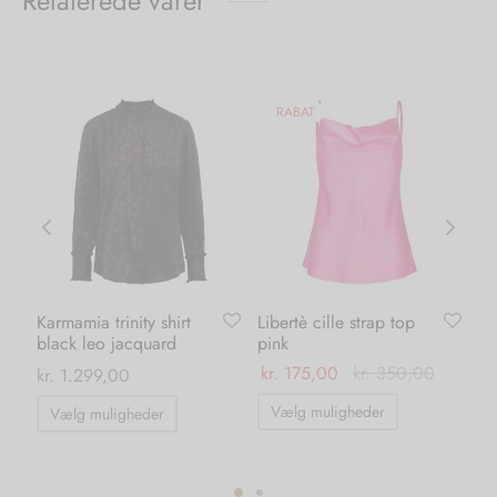
Relaterede varer
kan
kan
s
vælges
vælges
på
på
iden
varesiden
varesiden
RABAT
Karmamia trinity shirt
Libertè cille strap top
Or
black leo jacquard
pink
da
kr.
175,00
kr.
350,00
kr
kr.
1.299,00
Dette
Dette
Vælg muligheder
Vælg muligheder
vare
vare
har
har
flere
flere