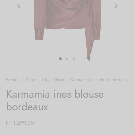
nhagen Shoes
igans
læder
ne Studios
er
ie
amia
r
eloo
Forside
/
Shop
/
Tøj
/
Bluser
/
Karmamia ines blouse bordeaux
té Essentiel
uits
Karmamia ines blouse
bordeaux
noer
o
r
kr.
1.299,00
 Cruz
rdele