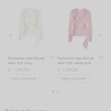
Karmamia ines blouse
Karmamia ines blouse
Ka
semi rich ivory
semi rich velvet pink
le
kr.
1.299,00
kr.
1.299,00
kr.
Dette
Dette
Vælg muligheder
Vælg muligheder
vare
vare
har
har
flere
flere
ter.
varianter.
varianter.
hederne
Mulighederne
Mulighedern