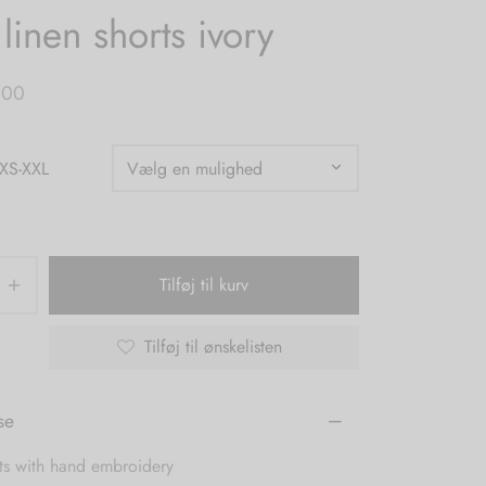
 linen shorts ivory
,00
 XS-XXL
Tilføj til kurv
Tilføj til ønskelisten
se
rts with hand embroidery