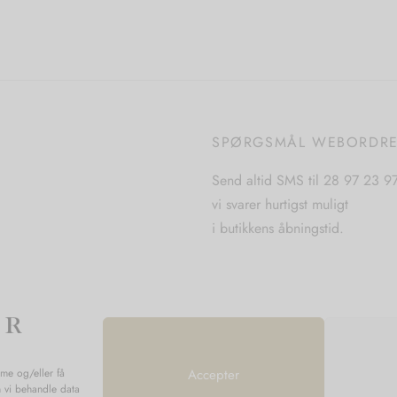
Vælg muligheder
vare
vare
har
har
flere
flere
varianter.
varianter.
Mulighederne
Mulighederne
kan
SPØRGSMÅL WEBORDR
kan
vælges
vælges
på
Send altid SMS til 28 97 23 9
på
varesiden
vi svarer hurtigst muligt
varesiden
i butikkens åbningstid.
mme og/eller få
Accepter
n vi behandle data