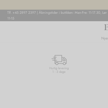
Tlf. +45 2897 2397 | Åbningstider i butikken: Man-Fre: 11-17.30, Lør
11-15
Nye
Hurtig levering
1 - 3 dage