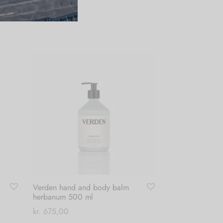
Verden hand and body balm
herbanum 500 ml
kr.
675,00