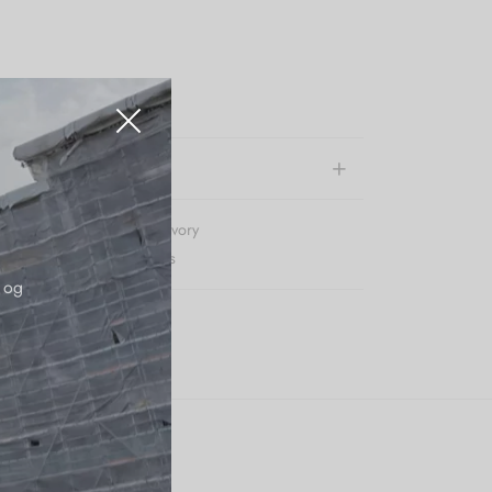
on 100% linen
e information
r (SKU):
Linolinenshortsivory
:
Lino
,
Nye Varer
,
Shorts
 og