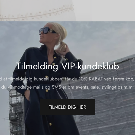
Compositi
Yderliger
Tilmelding VIP-kundeklub
Varenumme
Kategorier
d at tilmelde dig kundeklubben, får du 10% RABAT ved første køb,
du vil modtage mails og SMS'er om events, sale, styling-tips m.m.
Del
TILMELD DIG HER