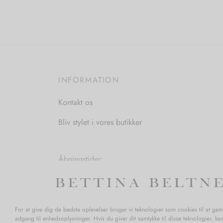
Vælg muligheder
vare
har
flere
varianter.
Mulighederne
INFORMATION
kan
vælges
Kontakt os
på
varesiden
Bliv stylet i vores butikker
Åbningstider:
Mandag-Fredag: 11.00-17.30
Lørdag: 11.00-15.00
For at give dig de bedste oplevelser bruger vi teknologier som cookies til at ge
adgang til enhedsoplysninger. Hvis du giver dit samtykke til disse teknologier, ka