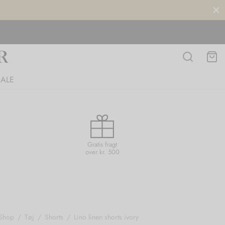
SALE
Gratis fragt
over kr. 500
Shop
/
Tøj
/
Shorts
/
Lino linen shorts ivory