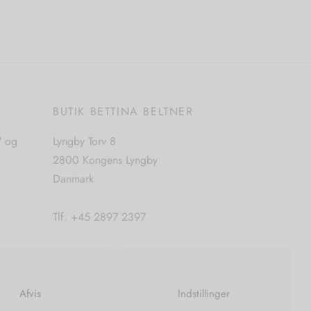
Tilføj til kurv
E
BUTIK BETTINA BELTNER
7 og
Lyngby Torv 8
2800 Kongens Lyngby
Danmark
Tlf. +45 2897 2397
CVR. nr. 42483397
Afvis
Indstillinger