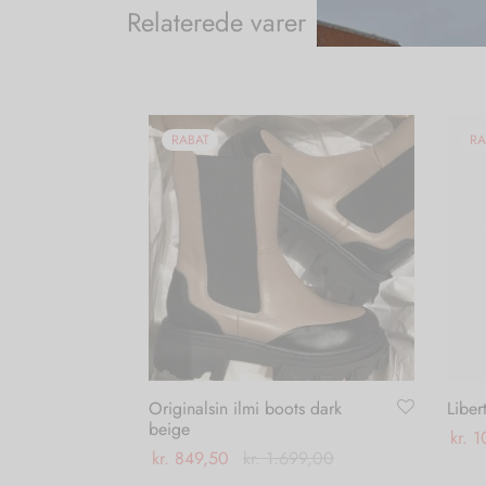
Relaterede varer
RABAT
RA
Originalsin ilmi boots dark
Liber
beige
kr.
1
kr.
849,50
kr.
1.699,00
Vælg
Dette