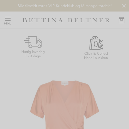
Bliv tilmeldt vores VIP Kundeklub og få mange fordele!
MENU
Hurtig levering
Back
Back
Back
Back
Click & Collect
1 - 3 dage
Hent i butikken
NDS
/ STYLES
 / STØVLER
ESSORIES
 DAY
re
er
uche
r
aler
edragt
ter
ker
nhagen Muse
er
er
r