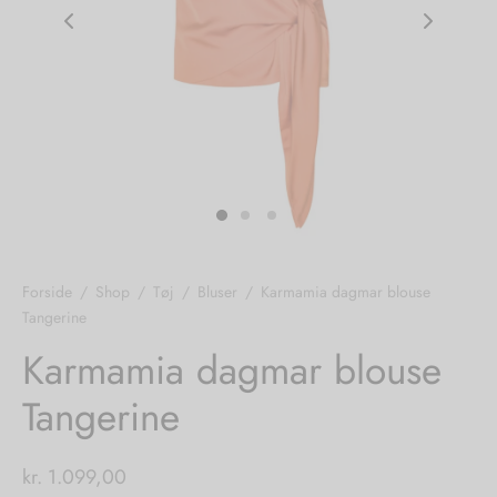
nhagen Shoes
igans
læder
ne Studios
er
ie
amia
r
eloo
Forside
/
Shop
/
Tøj
/
Bluser
/
Karmamia dagmar blouse
Tangerine
té Essentiel
uits
Karmamia dagmar blouse
noer
Tangerine
o
r
kr.
1.099,00
 Cruz
rdele