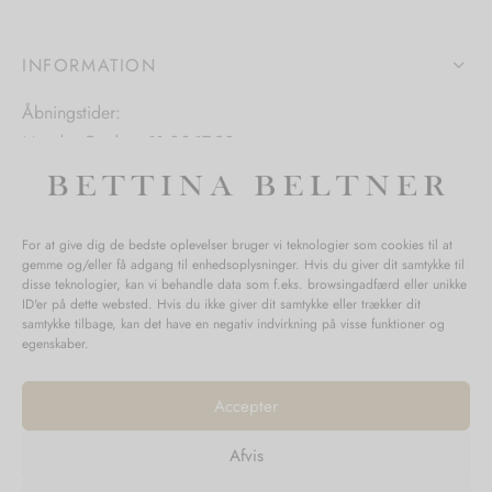
INFORMATION
Åbningstider:
Mandag-Fredag: 11.00-17.30
Lørdag: 11.00-15.00
For at give dig de bedste oplevelser bruger vi teknologier som cookies til at
gemme og/eller få adgang til enhedsoplysninger. Hvis du giver dit samtykke til
SPØRGSMÅL WEBORDRE
disse teknologier, kan vi behandle data som f.eks. browsingadfærd eller unikke
ID'er på dette websted. Hvis du ikke giver dit samtykke eller trækker dit
BUTIK BETTINA BELTNER
samtykke tilbage, kan det have en negativ indvirkning på visse funktioner og
egenskaber.
Accepter
Afvis
Returnering