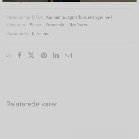
Varenummer (SKU):
Karmamiadagmarblousetangerine-1
Kategorier:
Bluser
,
Karmamia
,
Nye Varer
Varemærke:
Karmamia
Del
Relaterede varer