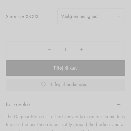
tröm
s
Størrelser XS-XXL
nalsin
ter
numb
 Biz Copenhagen
shirts
Tilføj til kurv
e Schnoor
e
es from the atelier
ts
Tilføj til ønskelisten
-50%
n Pioneers
Beskrivelse
The Dagmar Blouse is a short-sleeved take on our iconic Ines
Blouse. The neckline drapes softly around the bodice, and a