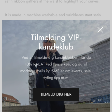
satin ribbon gathers at the waist to highlight your curves.
It is made in machine washable and wrinkle-resistant satin
and comes in many different colours to match with one of
our printed pants or a pair of jeans.
Tilmelding VIP-
The Dagmar Blouse can easily be dressed up for festive
kundeklub
occasions or dressed down as an everyday outfit.
Ved at tilmelde dig kundeklubben, får du
Sizing:
10% RABAT ved første køb, og du vil
S/M – L/XL (size guide)
modtage mails og SMS'er om events, sale,
Wash care:
styling-tips m.m.
Machine washable 30 degrees
Material:
TILMELD DIG HER
100 % satin terylene (eco-friendly)
Yderligere information