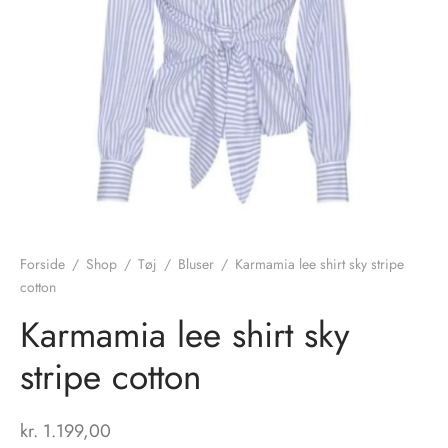
nhagen Shoes
igans
læder
ne Studios
er
ie
amia
r
eloo
Forside
/
Shop
/
Tøj
/
Bluser
/
Karmamia lee shirt sky stripe
cotton
té Essentiel
uits
Karmamia lee shirt sky
noer
stripe cotton
o
r
kr.
1.199,00
 Cruz
rdele