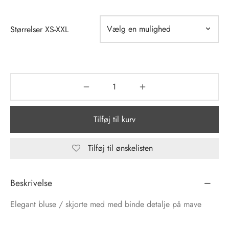
tröm
s
Størrelser XS-XXL
nalsin
ter
numb
 Biz Copenhagen
shirts
Tilføj til kurv
e Schnoor
e
es from the atelier
ts
Tilføj til ønskelisten
-50%
n Pioneers
Beskrivelse
Elegant bluse / skjorte med med binde detalje på mave