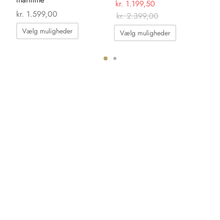
kr.
1.199,50
kr.
1.599,00
kr.
kr.
2.399,00
Dette
Dette
Vælg muligheder
T
Vælg muligheder
vare
vare
har
har
flere
flere
ter.
varianter.
varianter.
hederne
Mulighederne
Mulighedern
kan
kan
s
vælges
vælges
på
på
iden
varesiden
varesiden