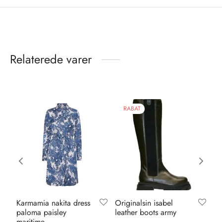
Relaterede varer
RABAT
Karmamia nakita dress
Originalsin isabel
Ve
paloma paisley
leather boots army
ba
maritime
ml