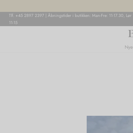
Tlf. +45 2897 2397 | Åbningstider i butikken: Man-Fre: 11-17.30, Lør
11-15
Nye