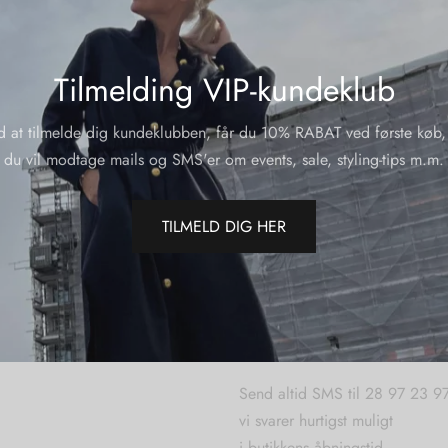
Tilmelding VIP-kundeklub
d at tilmelde dig kundeklubben, får du 10% RABAT ved første køb,
du vil modtage mails og SMS'er om events, sale, styling-tips m.m.
TILMELD DIG HER
SPØRGSMÅL WEBORDR
Send altid SMS til 28 97 23 9
vi svarer hurtigst muligt
i butikkens åbningstid.