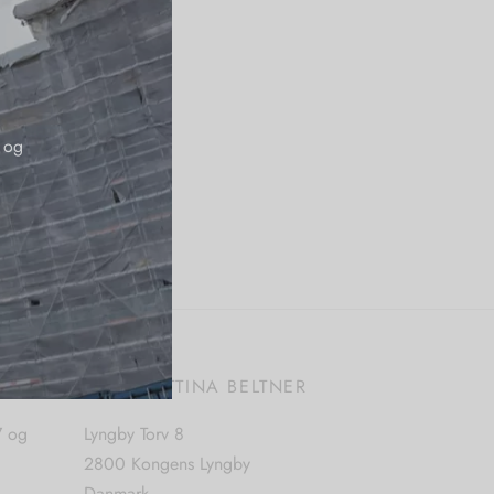
 og
E
BUTIK BETTINA BELTNER
7 og
Lyngby Torv 8
2800 Kongens Lyngby
Danmark