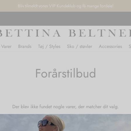
Bliv tilmeldt vores VIP Kundeklub og få mange fordele!
 Varer
Brands
Tøj / Styles
Sko / støvler
Accessories
Forårstilbud
Der blev ikke fundet nogle varer, der matcher dit valg.