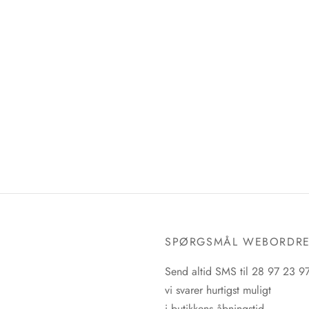
SPØRGSMÅL WEBORDR
Send altid SMS til 28 97 23 9
vi svarer hurtigst muligt
i butikkens åbningstid.