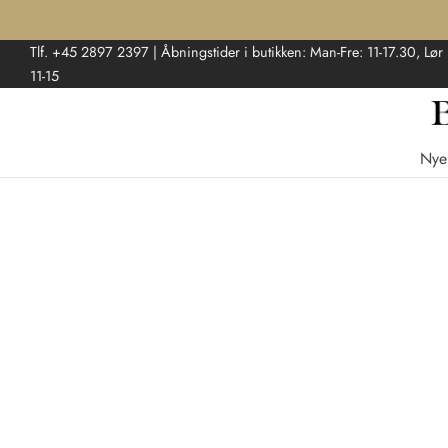
Tlf. +45 2897 2397 | Åbningstider i butikken: Man-Fre: 11-17.30, Lør
11-15
Nye