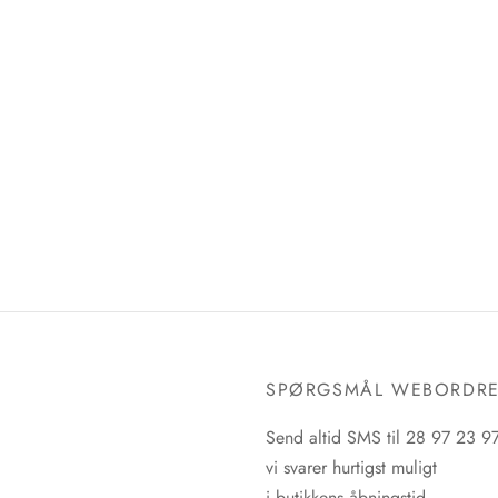
SPØRGSMÅL WEBORDR
Send altid SMS til 28 97 23 9
vi svarer hurtigst muligt
i butikkens åbningstid.