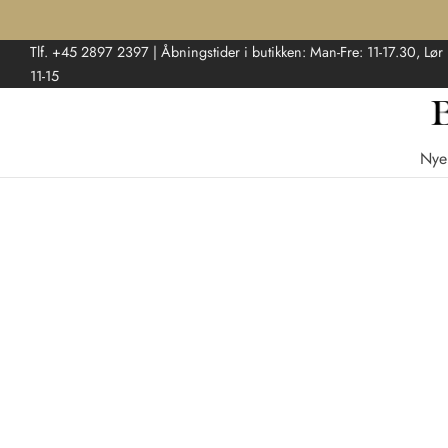
Tlf. +45 2897 2397 | Åbningstider i butikken: Man-Fre: 11-17.30, Lør
11-15
Nye