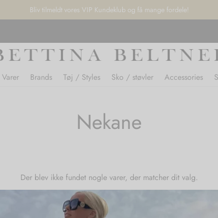
Bliv tilmeldt vores VIP Kundeklub og få mange fordele!
 Varer
Brands
Tøj / Styles
Sko / støvler
Accessories
Nekane
Der blev ikke fundet nogle varer, der matcher dit valg.