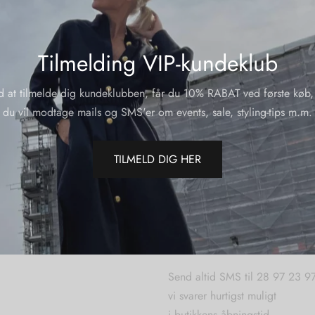
Tilmelding VIP-kundeklub
d at tilmelde dig kundeklubben, får du 10% RABAT ved første køb,
du vil modtage mails og SMS'er om events, sale, styling-tips m.m.
TILMELD DIG HER
SPØRGSMÅL WEBORDR
Send altid SMS til 28 97 23 9
vi svarer hurtigst muligt
i butikkens åbningstid.