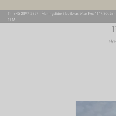
Tlf. +45 2897 2397 | Åbningstider i butikken: Man-Fre: 11-17.30, Lør
11-15
Nye