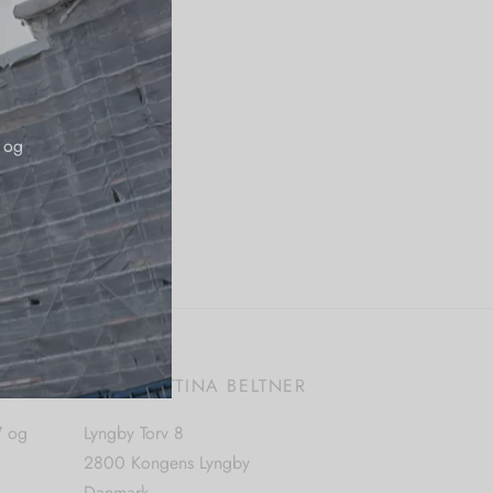
 og
E
BUTIK BETTINA BELTNER
7 og
Lyngby Torv 8
2800 Kongens Lyngby
Danmark