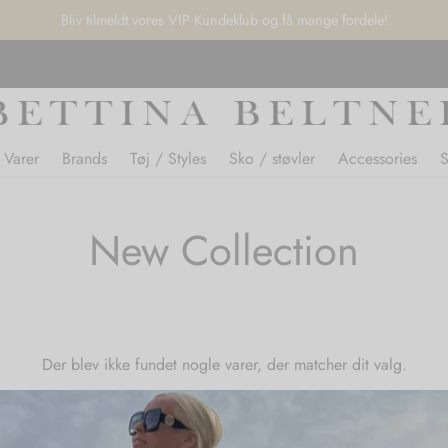
Bliv tilmeldt vores VIP Kundeklub og få mange fordele!
 Varer
Brands
Tøj / Styles
Sko / støvler
Accessories
New Collection
Der blev ikke fundet nogle varer, der matcher dit valg.