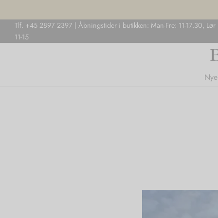
Tlf. +45 2897 2397 | Åbningstider i butikken: Man-Fre: 11-17.30, Lør
11-15
Nye