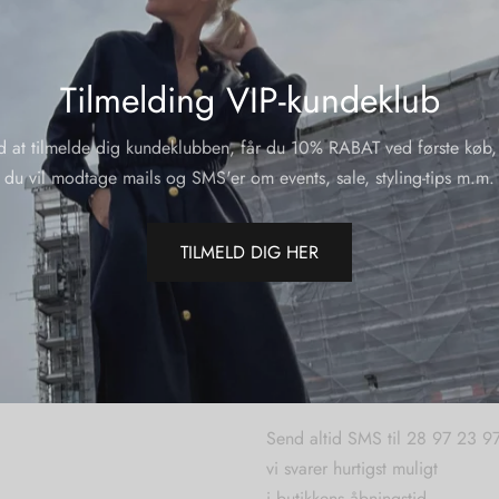
Tilmelding VIP-kundeklub
d at tilmelde dig kundeklubben, får du 10% RABAT ved første køb,
du vil modtage mails og SMS'er om events, sale, styling-tips m.m.
TILMELD DIG HER
SPØRGSMÅL WEBORDR
Send altid SMS til 28 97 23 9
vi svarer hurtigst muligt
i butikkens åbningstid.