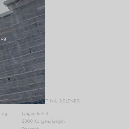
 og
E
BUTIK BETTINA BELTNER
7 og
Lyngby Torv 8
2800 Kongens Lyngby
Danmark