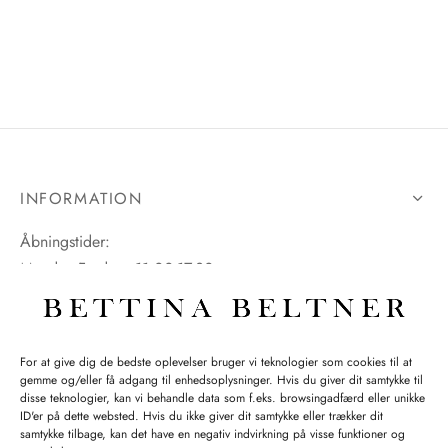
tröm
s
nalsin
ter
numb
 Biz Copenhagen
shirts
INFORMATION
e Schnoor
e
Åbningstider:
Mandag-Fredag: 11.00-17.30
es from the atelier
ts
-50%
Lørdag: 11.00-15.00
n Pioneers
For at give dig de bedste oplevelser bruger vi teknologier som cookies til at
gemme og/eller få adgang til enhedsoplysninger. Hvis du giver dit samtykke til
SPØRGSMÅL WEBORDRE
disse teknologier, kan vi behandle data som f.eks. browsingadfærd eller unikke
ID'er på dette websted. Hvis du ikke giver dit samtykke eller trækker dit
BUTIK BETTINA BELTNER
samtykke tilbage, kan det have en negativ indvirkning på visse funktioner og