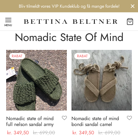
Bliv tilmeldt vores VIP Kundeklub og få mange fordele!
MENU
Nomadic State Of Mind
RABAT
RABAT
Back
Back
Back
Back
NDS
/ STYLES
 / STØVLER
ESSORIES
 DAY
re
er
uche
r
aler
Nomadic state of mind
Nomadic state of mind
edragt
ter
ker
full nelson sandal army
bondi sandal camel
kr.
349,50
kr.
699,00
kr.
349,50
kr.
699,00
nhagen Muse
er
er
r