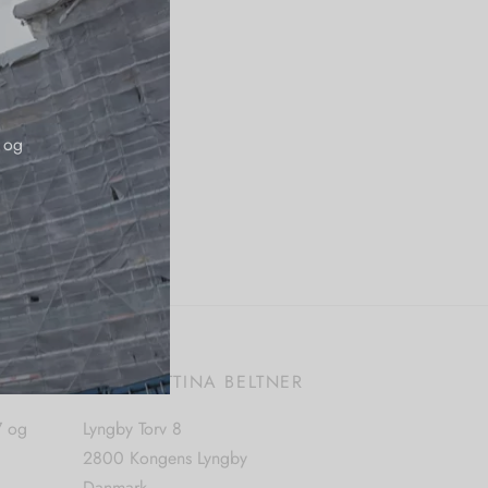
 og
E
BUTIK BETTINA BELTNER
7 og
Lyngby Torv 8
2800 Kongens Lyngby
Danmark