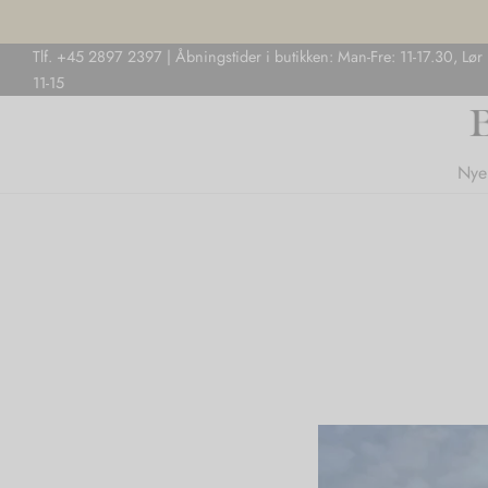
Tlf. +45 2897 2397 | Åbningstider i butikken: Man-Fre: 11-17.30, Lør
11-15
Nye