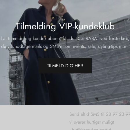
Tilmelding VIP-kundeklub
d at tilmelde dig kundeklubben, får du 10% RABAT ved første køb,
du vil modtage mails og SMS'er om events, sale, styling-tips m.m.
TILMELD DIG HER
SPØRGSMÅL WEBORDR
Send altid SMS til 28 97 23 9
vi svarer hurtigst muligt
i butikkens åbningstid.