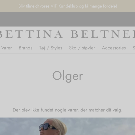
Bliv tilmeldt vores VIP Kundeklub og få mange fordele!
 Varer
Brands
Tøj / Styles
Sko / støvler
Accessories
Olger
Der blev ikke fundet nogle varer, der matcher dit valg.