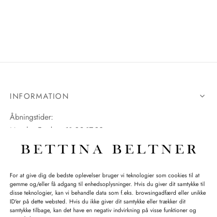
tröm
s
nalsin
ter
numb
 Biz Copenhagen
shirts
INFORMATION
e Schnoor
e
Åbningstider:
Mandag-Fredag: 11.00-17.30
es from the atelier
ts
-50%
Lørdag: 11.00-15.00
n Pioneers
For at give dig de bedste oplevelser bruger vi teknologier som cookies til at
gemme og/eller få adgang til enhedsoplysninger. Hvis du giver dit samtykke til
SPØRGSMÅL WEBORDRE
disse teknologier, kan vi behandle data som f.eks. browsingadfærd eller unikke
ID'er på dette websted. Hvis du ikke giver dit samtykke eller trækker dit
BUTIK BETTINA BELTNER
samtykke tilbage, kan det have en negativ indvirkning på visse funktioner og