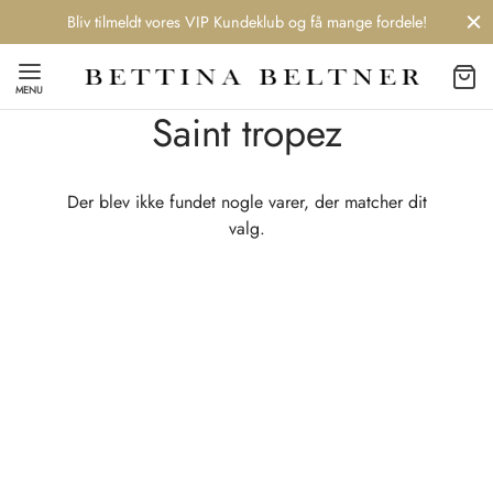
Bliv tilmeldt vores VIP Kundeklub og få mange fordele!
MENU
Saint tropez
Der blev ikke fundet nogle varer, der matcher dit
Back
Back
Back
Back
valg.
NDS
/ STYLES
 / STØVLER
ESSORIES
 DAY
re
er
uche
r
aler
edragt
ter
ker
nhagen Muse
er
er
r