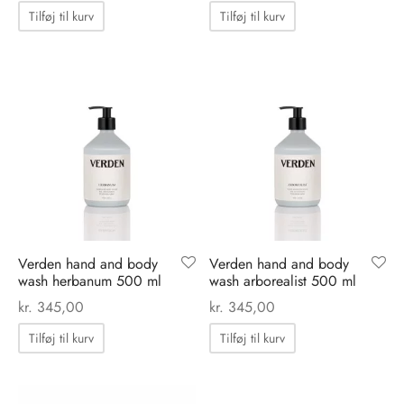
Tilføj til kurv
Tilføj til kurv
nhagen Shoes
igans
læder
ne Studios
er
ie
amia
r
eloo
té Essentiel
uits
Verden hand and body
Verden hand and body
wash herbanum 500 ml
wash arborealist 500 ml
kr.
345,00
kr.
345,00
noer
Tilføj til kurv
Tilføj til kurv
o
r
 Cruz
rdele