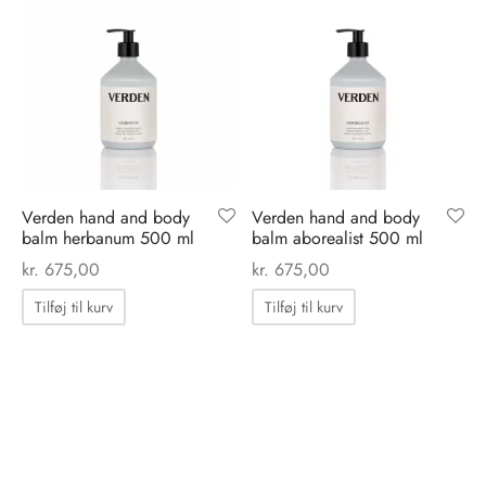
tröm
s
nalsin
ter
numb
 Biz Copenhagen
shirts
Verden hand and body
Verden hand and body
balm herbanum 500 ml
balm aborealist 500 ml
e Schnoor
e
kr.
675,00
kr.
675,00
Tilføj til kurv
Tilføj til kurv
es from the atelier
ts
-50%
n Pioneers