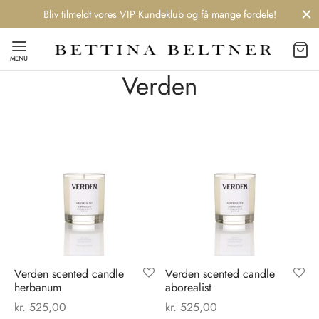
Bliv tilmeldt vores VIP Kundeklub og få mange fordele!
MENU
Verden
Back
Back
Back
Back
NDS
/ STYLES
 / STØVLER
ESSORIES
 DAY
re
er
uche
r
aler
Verden scented candle
Verden scented candle
edragt
ter
ker
herbanum
aborealist
kr.
525,00
kr.
525,00
nhagen Muse
er
er
r