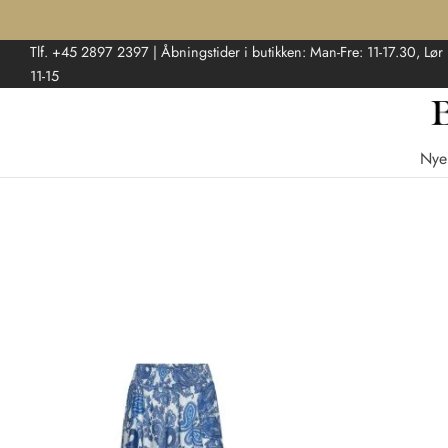
Tlf. +45 2897 2397 | Åbningstider i butikken: Man-Fre: 11-17.30, Lør
11-15
Nye