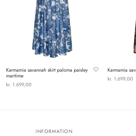
Karmamia savannah skirt paloma paisley
Karmamia sava
maritime
kr.
1.699,00
kr.
1.699,00
Vælg mulighe
Dette
Vælg muligheder
vare
har
flere
varianter.
INFORMATION
Mulighederne