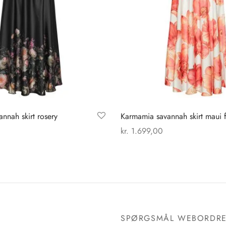
nnah skirt rosery
Karmamia savannah skirt maui 
kr.
1.699,00
Dette
Dette
der
Vælg muligheder
vare
vare
har
har
flere
flere
varianter.
varianter.
Mulighederne
Mulighederne
SPØRGSMÅL WEBORDR
kan
kan