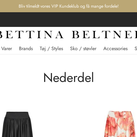
Bliv tilmeldt vores VIP Kundeklub og få mange fordele!
 Varer
Brands
Tøj / Styles
Sko / støvler
Accessories
Nederdel