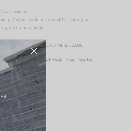
 100% Cashmere
sning: Vaskes i vaskepose på uld-/silkeprogram –
 og 600 omdrejninger.
r (SKU):
O'TAY NANNA CASHMERE BEANIE
:
50pct
,
Accessories
,
Black Week
,
Huer
,
Mærker
r
,
O'Tay
 og