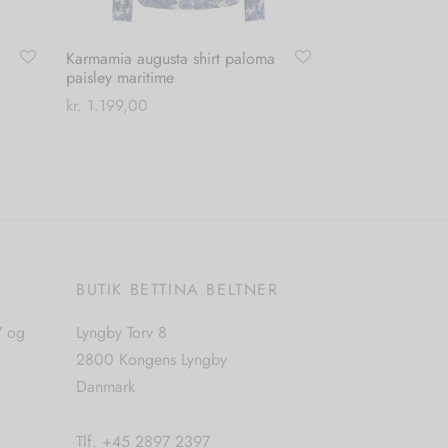
Karmamia augusta shirt paloma
paisley maritime
kr.
1.199,00
Dette
Vælg muligheder
vare
har
flere
varianter.
Mulighederne
E
BUTIK BETTINA BELTNER
kan
vælges
7 og
Lyngby Torv 8
på
2800 Kongens Lyngby
varesiden
Danmark
Tlf. +45 2897 2397