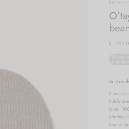
beanie waln
O’ta
bean
kr.
599,
Denne va
tilgænge
Beskrivel
Nanna Cash
holde øre
lavet i 10
efterårs/v
Beanie me