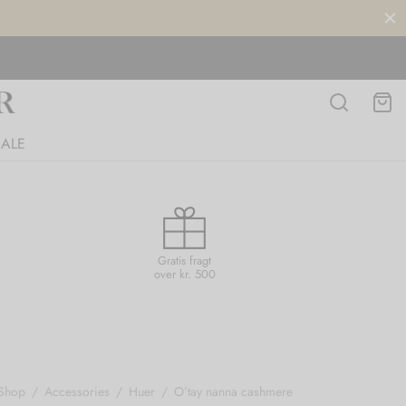
SALE
Gratis fragt
over kr. 500
Shop
/
Accessories
/
Huer
/
O’tay nanna cashmere