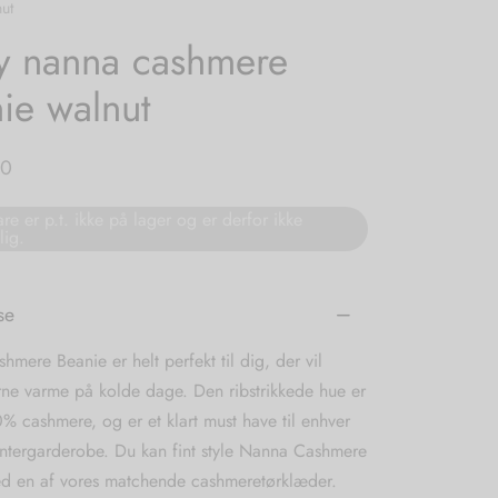
ut
y nanna cashmere
ie walnut
00
re er p.t. ikke på lager og er derfor ikke
lig.
se
mere Beanie er helt perfekt til dig, der vil
rne varme på kolde dage. Den ribstrikkede hue er
0% cashmere, og er et klart must have til enhver
intergarderobe. Du kan fint style Nanna Cashmere
d en af vores matchende cashmeretørklæder.