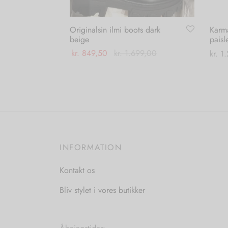
Originalsin ilmi boots dark
Karm
beige
paisl
kr.
849,50
kr.
1.699,00
kr.
1.
Dette
Vælg muligheder
Vælg
vare
har
flere
varianter.
Mulighederne
INFORMATION
kan
vælges
Kontakt os
på
varesiden
Bliv stylet i vores butikker