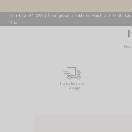
Tlf. +45 2897 2397 | Åbningstider i butikken: Man-Fre: 11-17.30, Lør
11-15
Nye
Hurtig levering
1 - 3 dage