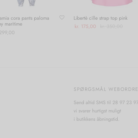
amia cora pants paloma
Libertè cille strap top pink
ey maritime
kr.
175,00
kr.
350,00
299,00
Dette
Vælg muligheder
Dette
 muligheder
vare
vare
har
har
flere
flere
varianter.
varianter.
Mulighederne
Mulighederne
kan
SPØRGSMÅL WEBORDR
kan
vælges
vælges
på
Send altid SMS til 28 97 23 9
på
varesiden
vi svarer hurtigst muligt
varesiden
i butikkens åbningstid.