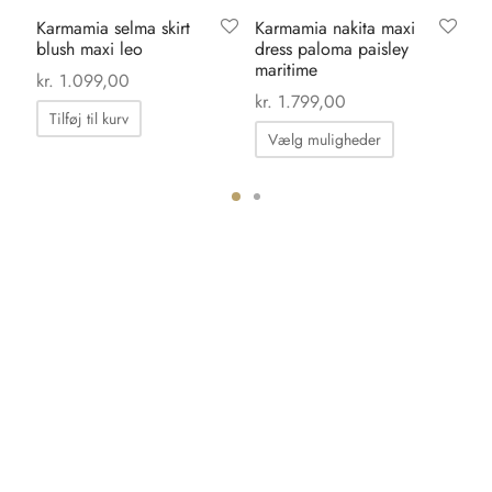
Karmamia selma skirt
Karmamia nakita maxi
Sh
blush maxi leo
dress paloma paisley
al
maritime
br
kr.
1.099,00
0
kr
kr.
1.799,00
Tilføj til kurv
Dette
Vælg muligheder
vare
har
flere
ter.
varianter.
hederne
Mulighedern
kan
s
vælges
på
iden
varesiden