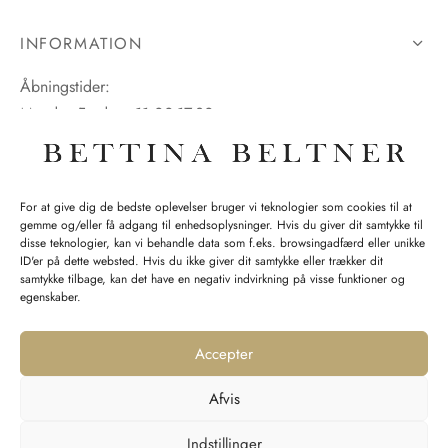
INFORMATION
Åbningstider:
Mandag-Fredag: 11.00-17.30
Lørdag: 11.00-15.00
For at give dig de bedste oplevelser bruger vi teknologier som cookies til at
gemme og/eller få adgang til enhedsoplysninger. Hvis du giver dit samtykke til
SPØRGSMÅL WEBORDRE
disse teknologier, kan vi behandle data som f.eks. browsingadfærd eller unikke
ID'er på dette websted. Hvis du ikke giver dit samtykke eller trækker dit
BUTIK BETTINA BELTNER
samtykke tilbage, kan det have en negativ indvirkning på visse funktioner og
egenskaber.
Accepter
Afvis
Returnering
Indstillinger
Handelsvilkår