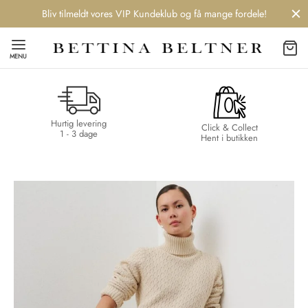
Bliv tilmeldt vores VIP Kundeklub og få mange fordele!
MENU
Hurtig levering
Back
Back
Back
Back
Click & Collect
1 - 3 dage
Hent i butikken
NDS
/ STYLES
 / STØVLER
ESSORIES
 DAY
re
er
uche
r
aler
edragt
ter
ker
nhagen Muse
er
er
r