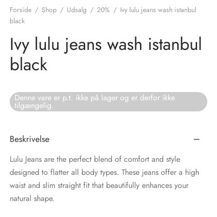
Forside
/
Shop
/
Udsalg
/
20%
/
Ivy lulu jeans wash istanbul
tröm
s
black
Ivy lulu jeans wash istanbul
nalsin
ter
black
numb
 Biz Copenhagen
shirts
Denne vare er p.t. ikke på lager og er derfor ikke
tilgængelig.
e Schnoor
e
Beskrivelse
es from the atelier
ts
-50%
Lulu Jeans are the perfect blend of comfort and style
n Pioneers
designed to flatter all body types. These jeans offer a high
waist and slim straight fit that beautifully enhances your
natural shape.