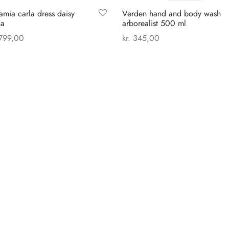
mia carla dress daisy
Verden hand and body wash
a
arborealist 500 ml
799,00
kr.
345,00
Dette
 muligheder
Tilføj til kurv
vare
har
flere
varianter.
Mulighederne
kan
vælges
på
varesiden