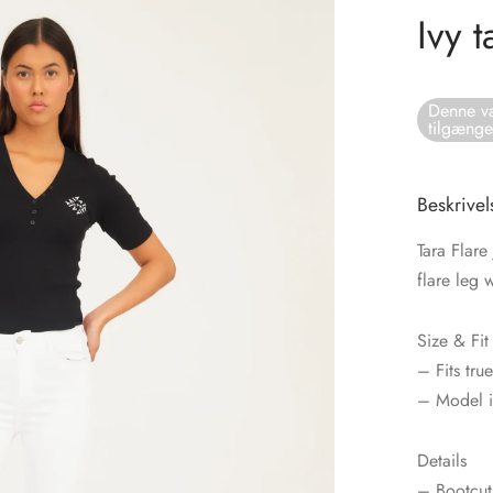
Ivy 
Denne va
tilgænge
Beskrivel
Tara Flare
flare leg 
Size & Fit
– Fits tru
– Model i
Details
– Bootcut