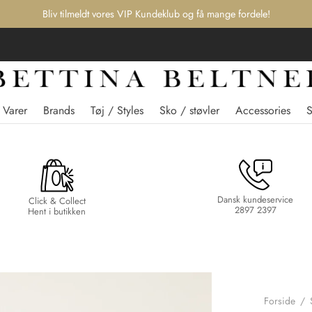
Bliv tilmeldt vores VIP Kundeklub og få mange fordele!
 Varer
Brands
Tøj / Styles
Sko / støvler
Accessories
Dansk kundeservice
Click & Collect
2897 2397
Hent i butikken
Forside
/