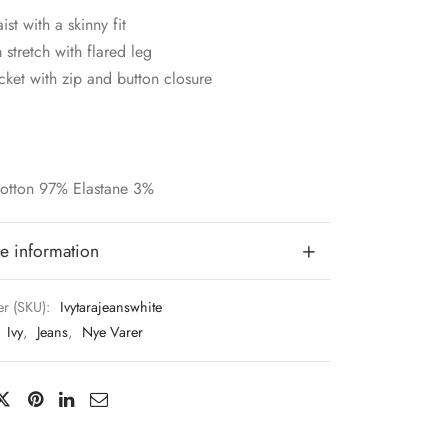
st with a skinny fit
stretch with flared leg
ket with zip and button closure
Cotton 97% Elastane 3%
e information
r (SKU):
Ivytarajeanswhite
:
Ivy
,
Jeans
,
Nye Varer