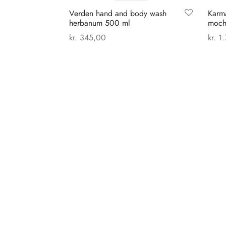
Verden hand and body wash
Karma
herbanum 500 ml
moch
kr.
345,00
kr.
1.
Tilføj til kurv
Vælg