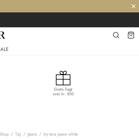
SALE
Gratis fragt
over kr. 500
Shop
/
Tøj
/
Jeans
/
Ivy tara jeans white