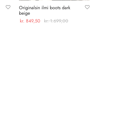
Originalsin ilmi boots dark
beige
kr.
849,50
kr.
1.699,00
Dette
Vælg muligheder
vare
har
flere
varianter.
Mulighederne
kan
vælges
på
varesiden