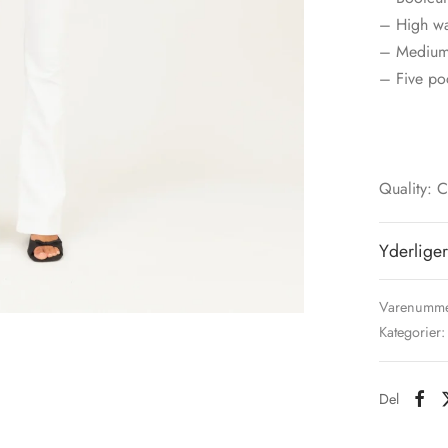
– High wai
– Medium 
– Five poc
Quality: 
Yderliger
Varenumme
Kategorier
Del