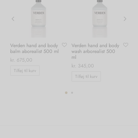
Verden hand and body
Verden hand and body
Or
balm aborealist 500 ml
wash arborealist 500
da
ml
kr
kr.
675,00
kr.
345,00
Tilføj til kurv
Tilføj til kurv
ter.
hederne
s