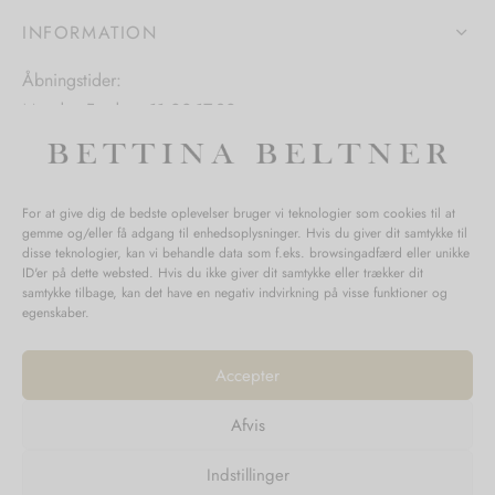
iden
INFORMATION
Åbningstider:
Mandag-Fredag: 11.00-17.30
Lørdag: 11.00-15.00
For at give dig de bedste oplevelser bruger vi teknologier som cookies til at
gemme og/eller få adgang til enhedsoplysninger. Hvis du giver dit samtykke til
SPØRGSMÅL WEBORDRE
disse teknologier, kan vi behandle data som f.eks. browsingadfærd eller unikke
ID'er på dette websted. Hvis du ikke giver dit samtykke eller trækker dit
BUTIK BETTINA BELTNER
samtykke tilbage, kan det have en negativ indvirkning på visse funktioner og
egenskaber.
Accepter
Afvis
Returnering
Indstillinger
Handelsvilkår