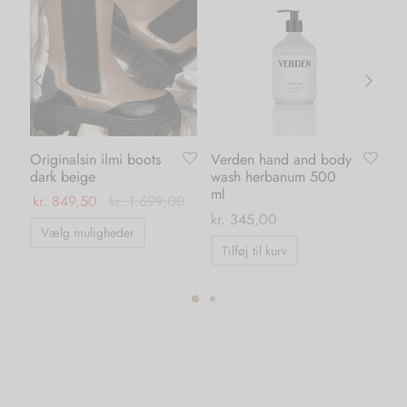
Originalsin ilmi boots
Verden hand and body
Ka
dark beige
wash herbanum 500
wh
ml
kr.
849,50
kr.
1.699,00
kr.
kr.
345,00
Dette
Vælg muligheder
vare
Tilføj til kurv
har
flere
ter.
varianter.
hederne
Mulighederne
kan
s
vælges