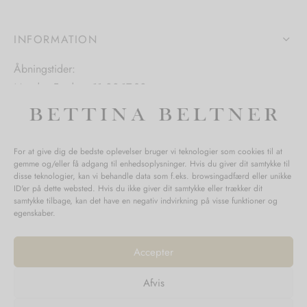
på
iden
varesiden
INFORMATION
Åbningstider:
Mandag-Fredag: 11.00-17.30
Lørdag: 11.00-15.00
For at give dig de bedste oplevelser bruger vi teknologier som cookies til at
gemme og/eller få adgang til enhedsoplysninger. Hvis du giver dit samtykke til
SPØRGSMÅL WEBORDRE
disse teknologier, kan vi behandle data som f.eks. browsingadfærd eller unikke
ID'er på dette websted. Hvis du ikke giver dit samtykke eller trækker dit
BUTIK BETTINA BELTNER
samtykke tilbage, kan det have en negativ indvirkning på visse funktioner og
egenskaber.
Accepter
Afvis
Returnering