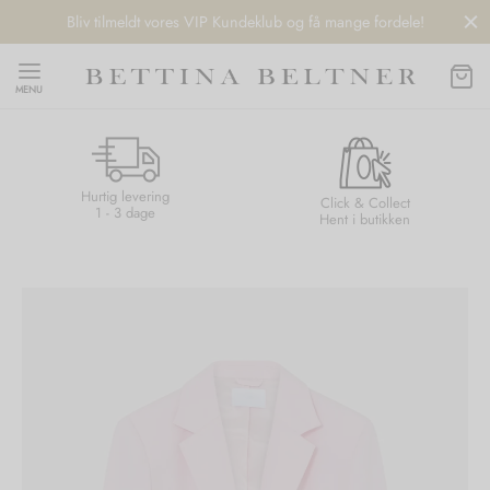
Bliv tilmeldt vores VIP Kundeklub og få mange fordele!
MENU
Hurtig levering
Back
Back
Back
Back
Click & Collect
1 - 3 dage
Hent i butikken
NDS
/ STYLES
 / STØVLER
ESSORIES
 DAY
re
er
uche
r
aler
edragt
ter
ker
nhagen Muse
er
er
r