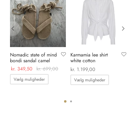
Nomadic state of mind
Karmamia lee shirt
Ka
bondi sandal camel
white cotton
po
kr.
349,50
kr.
699,00
kr.
1.199,00
kr.
Dette
Dette
Vælg muligheder
Vælg muligheder
vare
vare
har
har
flere
flere
varianter.
varianter.
ter.
Mulighederne
Mulighedern
hederne
kan
kan
vælges
vælges