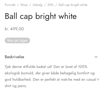
Forside
/
Shop
/
Udsalg
/
20%
/
Ball cap bright white
tröm
s
Ball cap bright white
nalsin
ter
kr.
499,00
numb
Ikke på lager
 Biz Copenhagen
shirts
e Schnoor
e
Beskrivelse
Tjek denne stilfulde kasket ud! Den er lavet af 100%
es from the atelier
ts
-50%
økologisk bomuld, der giver både behagelig komfort og
god holdbarhed. Den er perfekt at matche med en casual t-
n Pioneers
shirt og jeans.