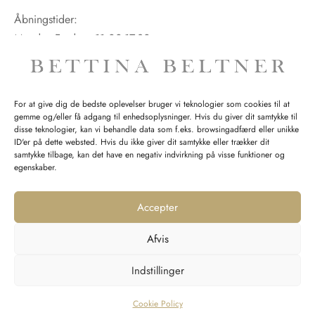
Åbningstider:
Mandag-Fredag: 11.00-17.30
Lørdag: 11.00-15.00
For at give dig de bedste oplevelser bruger vi teknologier som cookies til at
gemme og/eller få adgang til enhedsoplysninger. Hvis du giver dit samtykke til
SPØRGSMÅL WEBORDRE
disse teknologier, kan vi behandle data som f.eks. browsingadfærd eller unikke
ID'er på dette websted. Hvis du ikke giver dit samtykke eller trækker dit
BUTIK BETTINA BELTNER
samtykke tilbage, kan det have en negativ indvirkning på visse funktioner og
egenskaber.
Accepter
Afvis
Returnering
Indstillinger
Handelsvilkår
Persondata
Cookie Policy