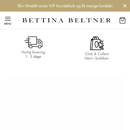
Bliv tilmeldt vores VIP Kundeklub og få mange fordele!
MENU
Hurtig levering
Back
Back
Back
Back
Click & Collect
1 - 3 dage
Hent i butikken
NDS
/ STYLES
 / STØVLER
ESSORIES
 DAY
re
er
uche
r
aler
edragt
ter
ker
nhagen Muse
er
er
r