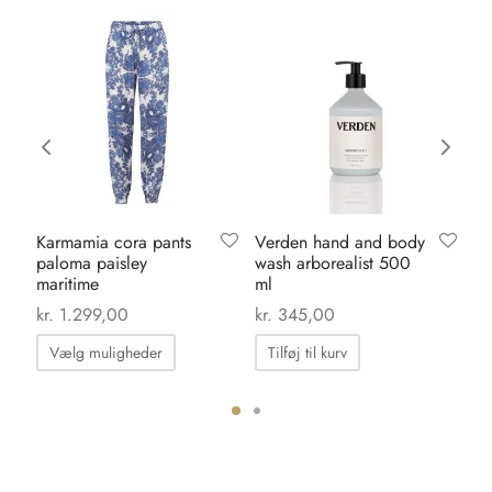
Karmamia cora pants
Verden hand and body
Ka
paloma paisley
wash arborealist 500
dr
maritime
ml
ma
0
kr.
1.299,00
kr.
345,00
kr.
Dette
Vælg muligheder
Tilføj til kurv
vare
har
flere
ter.
varianter.
hederne
Mulighederne