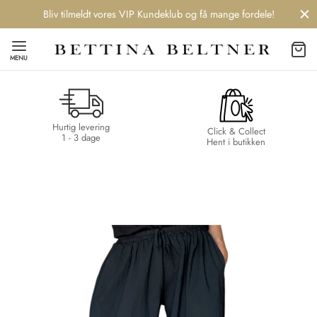
Bliv tilmeldt vores VIP Kundeklub og få mange fordele!
MENU
Hurtig levering
Back
Back
Back
Back
Click & Collect
1 - 3 dage
Hent i butikken
NDS
/ STYLES
 / STØVLER
ESSORIES
 DAY
re
er
uche
r
aler
edragt
ter
ker
nhagen Muse
er
er
r