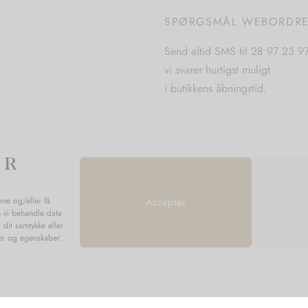
på
på
SPØRGSMÅL WEBORDR
varesiden
varesiden
Send altid SMS til 28 97 23 9
vi svarer hurtigst muligt
i butikkens åbningstid.
mme og/eller få
Accepter
n vi behandle data
 dit samtykke eller
ner og egenskaber.