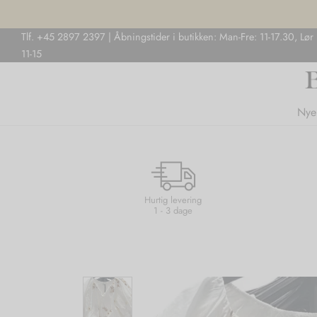
Tlf. +45 2897 2397 | Åbningstider i butikken: Man-Fre: 11-17.30, Lør
11-15
Nye
Hurtig levering
1 - 3 dage