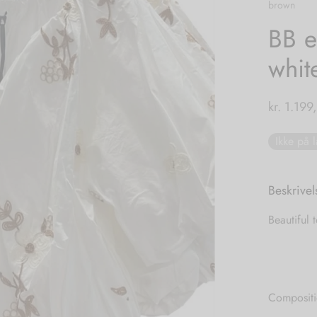
brown
BB e
whit
kr.
1.199
Ikke på 
Beskrivel
Beautiful 
Compositi