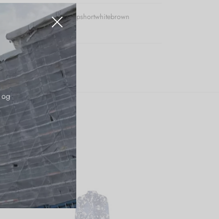
r (SKU):
BBembroiderytopshortwhitebrown
:
BB
,
Nye Varer
,
Toppe
 og