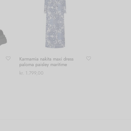
Karmamia nakita maxi dress
paloma paisley maritime
kr.
1.799,00
Dette
Vælg muligheder
vare
har
flere
varianter.
Mulighederne
kan