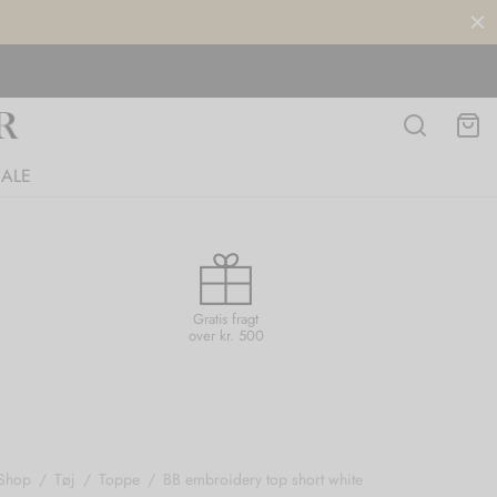
SALE
Gratis fragt
over kr. 500
Shop
/
Tøj
/
Toppe
/
BB embroidery top short white