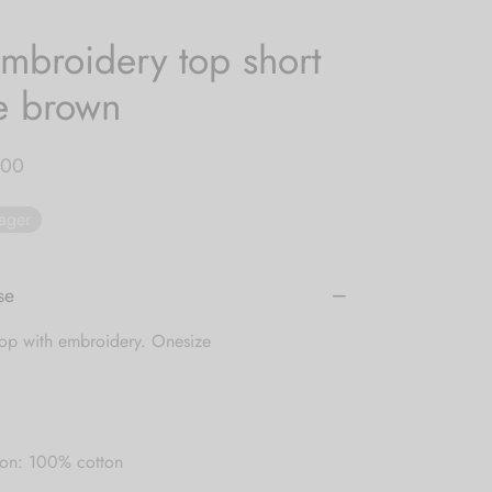
mbroidery top short
e brown
,00
lager
se
top with embroidery. Onesize
on: 100% cotton