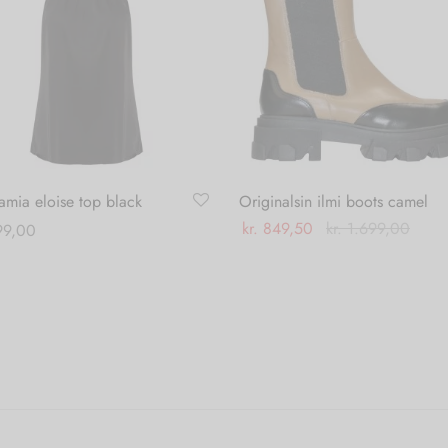
mia eloise top black
Originalsin ilmi boots camel
kr.
849,50
kr.
1.699,00
9,00
Dette
Dette
Vælg muligheder
 muligheder
vare
vare
har
har
flere
flere
varianter.
varianter.
Mulighederne
Mulighederne
kan
kan
vælges
vælges