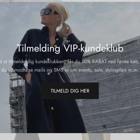
Varenumme
Kategorier
Del
Tilmelding VIP-kundeklub
d at tilmelde dig kundeklubben, får du 10% RABAT ved første køb,
du vil modtage mails og SMS'er om events, sale, styling-tips m.m.
TILMELD DIG HER
RABAT