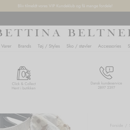
Bliv tilmeldt vores VIP Kundeklub og få mange fordele!
 Varer
Brands
Tøj / Styles
Sko / støvler
Accessories
Dansk kundeservice
Click & Collect
2897 2397
Hent i butikken
Forside
/